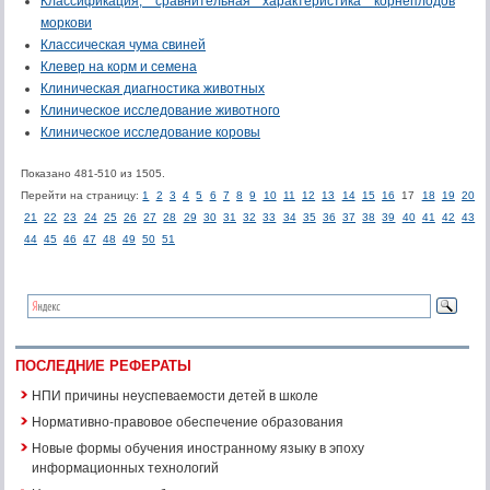
Классификация, сравнительная характеристика корнеплодов
моркови
Классическая чума свиней
Клевер на корм и семена
Клиническая диагностика животных
Клиническое исследование животного
Клиническое исследование коровы
Показано 481-510 из 1505.
Перейти на страницу:
1
2
3
4
5
6
7
8
9
10
11
12
13
14
15
16
17
18
19
20
21
22
23
24
25
26
27
28
29
30
31
32
33
34
35
36
37
38
39
40
41
42
43
44
45
46
47
48
49
50
51
ПОСЛЕДНИЕ РЕФЕРАТЫ
НПИ причины неуспеваемости детей в школе
Нормативно-правовое обеспечение образования
Новые формы обучения иностранному языку в эпоху
информационных технологий