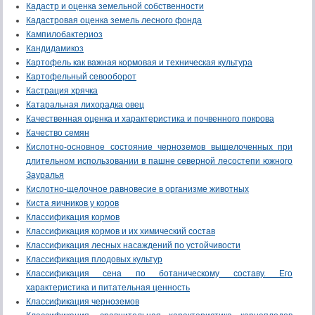
Кадастр и оценка земельной собственности
Кадастровая оценка земель лесного фонда
Кампилобактериоз
Кандидамикоз
Картофель как важная кормовая и техническая культура
Картофельный севооборот
Кастрация хрячка
Катаральная лихорадка овец
Качественная оценка и характеристика и почвенного покрова
Качество семян
Кислотно-основное состояние черноземов выщелоченных при
длительном использовании в пашне северной лесостепи южного
Зауралья
Кислотно-щелочное равновесие в организме животных
Киста яичников у коров
Классификация кормов
Классификация кормов и их химический состав
Классификация лесных насаждений по устойчивости
Классификация плодовых культур
Классификация сена по ботаническому составу. Его
характеристика и питательная ценность
Классификация черноземов