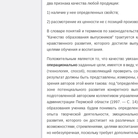
два признака качества любой продукции:
1) наличие у нее определенных свойств;
2) рассмотрение их ценности не с позиций произво
В словаре понятий и терминов по законодательств
"Качество образования выпускников" трактуется 
нравственного развития, которого достигли вы
целями обучения и воспитания.
Положительным является то, что качество увяза
операционально
заданные цели, имеется в виду, 
(технология, способ), позволяющий проверить со
результат должны быть представлены, измерены, о
зрения авторов этой книги такова: под "определё
зоне потенциального развития конкретного вы
подготовленной авторским коллективом управлен
администрации Пермской области (1997. — С. 14)
образования ученика будем понимать определен
опыта творческой деятельности, эмоционально-
развития, которого он достигает на различных
возможностями, стремлениями, целями воспитания 
но небезупречная, поскольку требует дополнитель