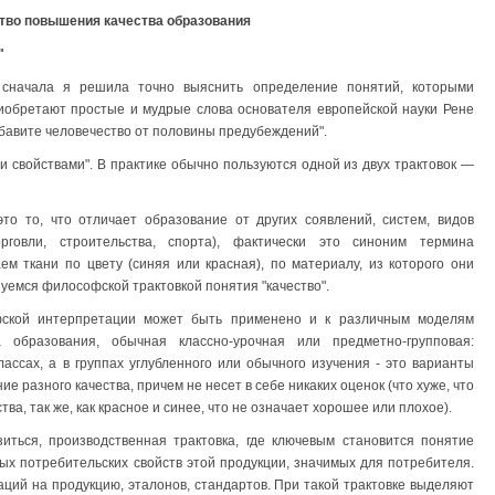
ство повышения качества образования
"
сначала я решила точно выяснить определение понятий, которыми
иобретают простые и мудрые слова основателя европейской науки Рене
збавите человечество от половины предубеждений".
кими свойствами". В практике обычно пользуются одной из двух трактовок —
то то, что отличает образование от других соявлений, систем, видов
орговли, строительства, спорта), фактически это синоним термина
аем ткани по цвету (синяя или красная), по материалу, из которого они
ьзуемся философской трактовкой понятия "качество".
офской интерпретации может быть применено и к различным моделям
а образования, обычная классно-урочная или предметно-групповая:
ассах, а в группах углубленного или обычного изучения - это варианты
 разного качества, причем не несет в себе никаких оценок (что хуже, что
ва, так же, как красное и синее, что не означает хорошее или плохое).
иться, производственная трактовка, где ключевым становится понятие
ных потребительских свойств этой продукции, значимых для потребителя.
аций на продукцию, эталонов, стандартов. При такой трактовке выделяют