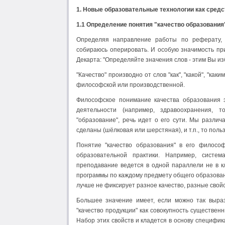
1. Новые образовательные технологии как сред
1.1 Определение понятия "качество образования
Определяя направление работы по реферату, 
собираюсь оперировать. И особую значимость пр
Декарта: "Определяйте значения слов - этим Вы и
"Качество" производно от слов "как", "какой", "ка
философской или производственной.
Философское понимание качества образования э
деятельности (например, здравоохранения, т
"образование", речь идет о его сути. Мы различ
сделаны (шёлковая или шерстяная), и т.п., то пол
Понятие "качество образования" в его филос
образовательной практики. Например, систем
преподавание ведется в одной параллели не в кл
программы по каждому предмету общего образование
лучше не фиксирует разное качество, разные свойст
Большее значение имеет, если можно так выраз
"качество продукции" как совокупность существен
Набор этих свойств и кладется в основу специфик