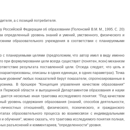
дителя, а с позиций потребителя.
у Российской Федерации об образовании (Полонский В.М. М., 1995. С. 20)
как определенный уровень знаний и умений, умственного, физического и
пускники образовательного учреждения в соответствии с планируемыми
но с планируемыми целями (предположим, что автор имел в виду именно
что при формулировании цели всегда существует (понятен, ясен) механизм
ответствие результата поставленной цели. Отсюда следует, что цель и
характеризованы, описаны в одних единицах, в одних параметрах). Точка
нным уровнем" любых показателей берут показатели, спрогнозированные в
пускника. В брошюре "Концепция управления качеством образования"
ия Пермской области и выпущенной Департаментом образования и науки
 дается несколько иная трактовка исследуемого понятия: "Под качеством
ный уровень содержания образования (знаний, способов деятельности,
личностных отношений), физического, психического, и гражданского
 этапах образовательного процесса во взаимосвязи с индивидуальными
и обучения", можно сказать, что трактовка исследуемого понятия полная,
ных разъяснений и комментариев, "определенности" уровня.