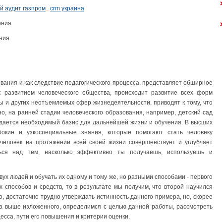
й аудит газпром
.
crm украина
ения
ния
вания и как следствие педагогического процесса, представляет обширное
с развитием человеческого общества, происходит развитие всех форм
ны и других неотъемлемых сфер жизнедеятельности, приводят к тому, что
о, на ранней стадии человеческого образования, например, детский сад
дается необходимый базис для дальнейшей жизни и обучения. В высших
бокие и узкоспециальные знания, которые помогают стать человеку
 человек на протяжении всей своей жизни совершенствует и углубляет
ься над тем, насколько эффективно ты получаешь, используешь и
вух людей и обучать их одному и тому же, но разными способами - первого
 способов и средств, то в результате мы получим, что второй научился
о, достаточно трудно утверждать истинность данного примера, но, скорее
ста выше изложенного, определимся с целью данной работы, рассмотреть
есса, пути его повышения и критерии оценки.