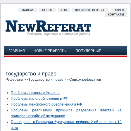
ГЛАВНАЯ
НОВОЕ
ТОП
ДОБАВИТЬ РЕФЕРАТ
ПОИСК
КОНТАКТЫ
ГЛАВНАЯ
НОВЫЕ РЕФЕРАТЫ
ПОПУЛЯРНЫЕ
ДОБАВИТЬ РЕФЕРАТ
ПОИСК
КОНТАКТЫ
Государство и право
Рефераты
>>
Государство и право
>> Список рефератов
Проблемы лизинга в Украине
Проблемы налогообложения в РФ
Проблемы пенсионного обеспечения в РФ
Проблемы реализации принципа разделения властей на
примере Российской Федерации
Проведение в Башкирии буржуазных реформ 2-ой половины 19
века