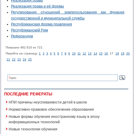
Реализация права
Реализация права и её формы
Регулирование отношений землепользования как функция
государственной и муниципальной службы
Республиканская форма правления
Республиканский Рим
Референдум
Показано 481-510 из 721.
Перейти на страницу:
1
2
3
4
5
6
7
8
9
10
11
12
13
14
15
16
17
18
19
20
21
22
23
24
25
ПОСЛЕДНИЕ РЕФЕРАТЫ
НПИ причины неуспеваемости детей в школе
Нормативно-правовое обеспечение образования
Новые формы обучения иностранному языку в эпоху
информационных технологий
Новые технологии обучения