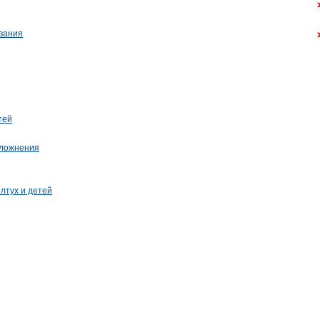
вания
тей
сложнения
лтух и детей