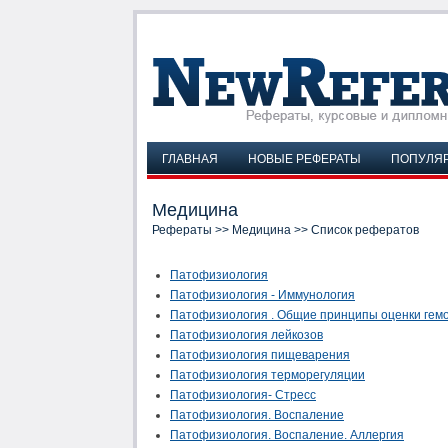
ГЛАВНАЯ
НОВЫЕ РЕФЕРАТЫ
ПОПУЛЯ
Медицина
Рефераты
>>
Медицина
>> Список рефератов
Патофизиология
Патофизиология - Иммунология
Патофизиология . Общие принципы оценки гем
Патофизиология лейкозов
Патофизиология пищеварения
Патофизиология терморегуляции
Патофизиология- Стресс
Патофизиология. Воспаление
Патофизиология. Воспаление. Аллергия