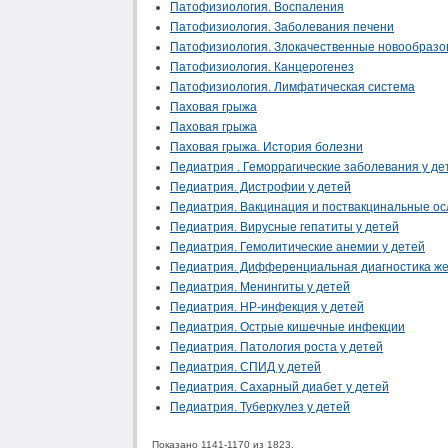
Патофизиология. Воспаления
Патофизиология. Заболевания печени
Патофизиология. Злокачественные новообразо
Патофизиология. Канцерогенез
Патофизиология. Лимфатическая система
Паховая грыжа
Паховая грыжа
Паховая грыжа. История болезни
Педиатрия . Геморрагические заболевания у де
Педиатрия. Дистрофии у детей
Педиатрия. Вакцинация и поствакцинальные о
Педиатрия. Вирусные гепатиты у детей
Педиатрия. Гемолитические анемии у детей
Педиатрия. Дифференциальная диагностика же
Педиатрия. Менингиты у детей
Педиатрия. НР-инфекция у детей
Педиатрия. Острые кишечные инфекции
Педиатрия. Патология роста у детей
Педиатрия. СПИД у детей
Педиатрия. Сахарный диабет у детей
Педиатрия. Туберкулез у детей
Показано 1141-1170 из 1823.