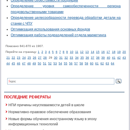
Определение себестоимости продукции
Определение уровня самообеспеченности региона
продовольственными товарами
Определение целесообразности перевода обработки детали на
станки с ЧПУ
Оптимизация использования основных фондов
Оптимизация работы подразделений отдела маркетинга
Показано 841-870 из 1907.
Перейти на страницу:
1
2
3
4
5
6
7
8
9
10
11
12
13
14
15
16
17
18
19
20
21
22
23
24
25
26
27
28
29
30
31
32
33
34
35
36
37
38
39
40
41
42
43
44
45
46
47
48
49
50
51
52
53
54
55
56
57
58
59
60
61
62
63
64
ПОСЛЕДНИЕ РЕФЕРАТЫ
НПИ причины неуспеваемости детей в школе
Нормативно-правовое обеспечение образования
Новые формы обучения иностранному языку в эпоху
информационных технологий