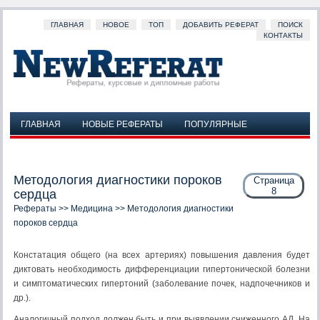
ГЛАВНАЯ
НОВОЕ
ТОП
ДОБАВИТЬ РЕФЕРАТ
ПОИСК
КОНТАКТЫ
ГЛАВНАЯ
НОВЫЕ РЕФЕРАТЫ
ПОПУЛЯРНЫЕ
ДОБАВИТЬ РЕФЕРАТ
ПОИСК
КОНТАКТЫ
Методология диагностики пороков
Страница
8
сердца
Рефераты
>>
Медицина
>> Методология диагностики
пороков сердца
Констатация общего (на всех артериях) повышения давления будет
диктовать необходимость дифференциации гипертонической болезни
и симптоматических гипертоний (заболевание почек, надпочечников и
др.).
Аналогичный подход должен быть и при выявлении сниженного АД. На