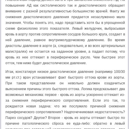
повышение АД как систолического так и диастолического обращает
внимание с разной результативностью большинство врачей. Факту же
снижения диастолического давления придается незаслуженно мало
значения. Чтобы понять это, надо представить хотя бы в упрощенной
схеме физиологию этого показателя. Левый желудочек, выбрасывая
кровь в аорту против сопротивления сосудов большого круга, создает в
ней давление, равное внутрижелудочковому давлению. Во время
диастолы давление в аорте (а, следовательно, и во всех артериальных
магистралях) не остается на заданном уровне, а падает потому, что
кровь из нее оттекает в периферическое русло. Чем быстрее этот
отток, тем ниже будет диастолическое давление.
Итак, констатируя низкое диастолическое давление (например 100/30
мм рт.ст.) врач устанавливает факт быстрого оттока крови из аорты.
При таком представлении он невольно должен озадачиться
выяснением причины этого быстрого оттока. Логика предсказывает два
возможных механизма: первое - кровь из аорты ускоренно оттекает из-
за снижения периферического сопротивления. Если это так, то
рождается новая задача: что же послужило причиной снижения
периферического сопротивления? Надпочечниковая недостаточность?
Парез сосудов? Другое? Второе - кровь из аорты оттекает быстро по
причине патологического сброса ее куда-либо: обратно в левый