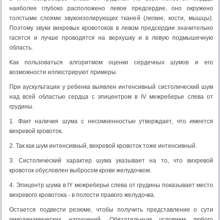
наиболее глубоко расположено левое предсердие, оно окружено
толстыми слоями звукоизолирующих тканей (легкие, кости, мышцы).
Поэтому звуки вихревых кровотоков в левом предсердии значительно
гасятся и лучше проводятся на верхушку и в левую подмышечную
область.
Как пользоваться алгоритмом оценки сердечных шумов и его
возможности иллюстрируют примеры.
При аускультации у ребенка выявлен интенсивный систолический шум
над всей областью сердца с эпицентром в IV межреберье слева от
грудины.
1. Факт наличия шума с несомненностью утверждает, что имеется
вихревой кровоток.
2. Так как шум интенсивный, вихревой кровоток тоже интенсивный.
3. Систолический характер шума указывает на то, что вихревой
кровоток обусловлен выбросом крови желудочком.
4. Эпицентр шума в IY межреберье слева от грудины показывает место
вихревого кровотока - в полости правого желудочка.
Остается подвести резюме, чтобы получить представление о сути
гемодинамических нарушений. Обязательным условием любого