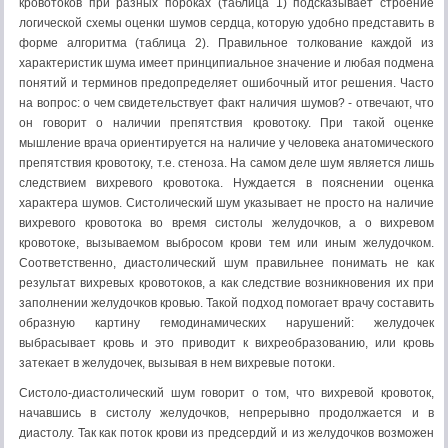
кровотоков при разных пороках (таблица 1) подсказывает строение
логической схемы оценки шумов сердца, которую удобно представить в
форме алгоритма (таблица 2). Правильное толкование каждой из
характеристик шума имеет принципиальное значение и любая подмена
понятий и терминов предопределяет ошибочный итог решения. Часто
на вопрос: о чем свидетельствует факт наличия шумов? - отвечают, что
он говорит о наличии препятствия кровотоку. При такой оценке
мышление врача ориентируется на наличие у человека анатомического
препятствия кровотоку, т.е. стеноза. На самом деле шум является лишь
следствием вихревого кровотока. Нуждается в пояснении оценка
характера шумов. Систолический шум указывает не просто на наличие
вихревого кровотока во время систолы желудочков, а о вихревом
кровотоке, вызываемом выбросом крови тем или иным желудочком.
Соответственно, диастолический шум правильнее понимать не как
результат вихревых кровотоков, а как следствие возникновения их при
заполнении желудочков кровью. Такой подход помогает врачу составить
образную картину гемодинамических нарушений: желудочек
выбрасывает кровь и это приводит к вихреобразованию, или кровь
затекает в желудочек, вызывая в нем вихревые потоки.
Систоло-диастолический шум говорит о том, что вихревой кровоток,
начавшись в систолу желудочков, непрерывно продолжается и в
диастолу. Так как поток крови из предсердий и из желудочков возможен