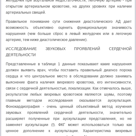
желудочек при аортальной недостаточности, легочную артерию - при
открытом артериальном кровотоке, на других уровнях при наличии
артериальных свищей.
Правильное понимание сути снижения диастолического АД дает
возможность объективно оценить функциональную значимость
нарушения (чем больше сброс в левый желудочек или в легочную
артерию, тем ниже диастолическое давление).
ИССЛЕДОВАНИЕ ЗВУКОВЫХ ПРОЯВЛЕНИЙ СЕРДЕЧНОЙ
ДЕЯТЕЛЬНОСТИ
Представленные в таблице 1 данные показывают какие нарушения
должен выявить врач, чтобы поставить правильный диагноз порока
сердца и что центральное место в обследовании должно занимать
выяснение факта наличия вихревого кровотока, его интенсивности,
связи с сердечной деятельностью, локализации. Как отмечалось выше,
результатом любых вихревых кровотоков являются шумы, поэтому
главным методом исследования оказывается аускультация.
Фонокардиография - очень ценный объективный метод изучения
звуковых проявлений сердечной деятельности, значительно
расширяет полученные при аускультации представления, но не
заменяет аускультации (!). ФКГ может использоваться только как
ценное дополнение к аускультации. Характеристика вихревых