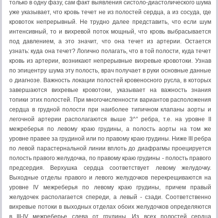
только в одну фазу, сам факт выявления систоло-диастолического шума
уже указывает, что кровь течет не из полостей сердца, а из сосуда, где
кровоток непрерывный. Не трудно далее представить, что если шум
интенсивный, то и вихревой поток мощный, что кровь выбрасывается
под давлением, а это значит, что она течет из артерии. Остается
узнать: куда она течет? Логично полагать, что в той полости, куда течет
кровь из артерии, возникают непрерывные вихревые кровотоки. Узнав
по эпицентру шума эту полость, врач получает в руки основные данные
о диагнозе. Важность локации полостей кровеносного русла, в которых
завершаются вихревые кровотоки, указывает на важность знания
топики этих полостей. При многочисленности вариантов расположения
сердца в грудной полости при наиболее типичном клапаны аорты и
легочной артерии располагаются выше 3^° ребра, т.е. на уровне II
межреберья по левому краю грудины, а полость аорты на том же
уровне правее за грудиной или по правому краю грудины. Ниже III ребра
по левой парастернальной линии вплоть до диафрагмы проецируется
полость правого желудочка, по правому краю грудины - полость правого
предсердия. Верхушка сердца соответствует левому желудочку.
Выходные отделы правого и левого желудочков перекрещиваются на
уровне IV межреберья по левому краю грудины, причем правый
желудочек располагается спереди, а левый - сзади. Соответственно
вихревые потоки в выходных отделах обоих желудочков определяются
в III-IV межреберье слева от грудины. Из всех полостей сердца