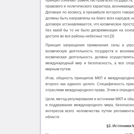
принцип означает равенство прав всех государств,
правового и политического характера, возникающ
Договоре по космосу, в преамбуле которого говор
должны быть направлены на благо всех народов, не
договоре устанавливается, что космическое прос
без какой бы то ни было дискриминации на осно
доступе во все районы небесных тел.[3]
Принцип запрещения применения силы и угро
космическую деятельность государств и возник
космическая деятельность должна осуществлять
международный мир и безопасность, а все спо
мирным путем.
Итак, общность принципов МКП и международног
второго как единого целого. Специфичность пр
отраслями международного права. Этим и определ
Цели, метод регулирования и источники МКП и об
и поддержание международного мира, безопаснос
интересов всего человечества путем регламент
области.
§2. Источники