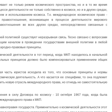
ивает не только режим космического пространства, но и в то же время
ессе деятельности не только собственно в космосе, но и в других средах,
ем и использованием космоса. Т.о. международное космическое право -
 правоотношения, возникающее в процессе деятельности мирового
авоотношения во всех других средах, непосредственно связанные с
ей политикой существует неразрывная связь. Тесно связано с вопросами
ящим началом в проведении государствами внешней политики в любой
народно-правовые принципы.
ической деятельности в тот период, когда МКП находилось в начальной
иальных принципов должно было компенсироваться применением общих
я часть юристов исходила из того, что основные принципы и нормы
мическую деятельность. А что касается ее специфики, то она подлежит
авить новую отрасль международного права, но отнюдь не самостоятельную
ния в силу Договора по космосу - 10 октября 1967 года, когда была
международного права к МКП.
авноправия государств. Применительно к космической деятельности этот