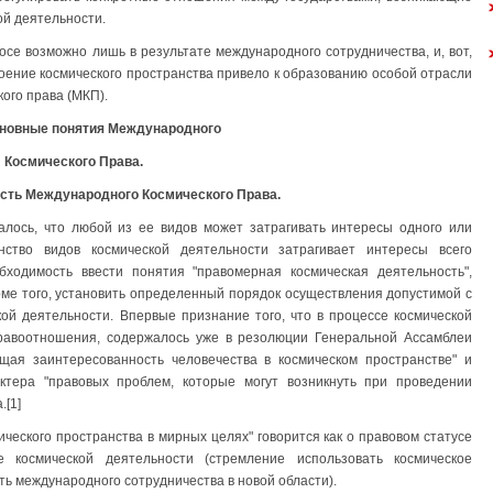
ой деятельности.
осе возможно лишь в результате международного сотрудничества, и, вот,
воение космического пространства привело к образованию особой отрасли
ого права (МКП).
сновные понятия Международного
Космического Права.
ость Международного Космического Права.
алось, что любой из ее видов может затрагивать интересы одного или
нство видов космической деятельности затрагивает интересы всего
ходимость ввести понятия "правомерная космическая деятельность",
роме того, установить определенный порядок осуществления допустимой с
ой деятельности. Впервые признание того, что в процессе космической
равоотношения, содержалось уже в резолюции Генеральной Ассамблеи
бщая заинтересованность человечества в космическом пространстве" и
тера "правовых проблем, которые могут возникнуть при проведении
.[1]
ческого пространства в мирных целях" говорится как о правовом статусе
е космической деятельности (стремление использовать космическое
ть международного сотрудничества в новой области).