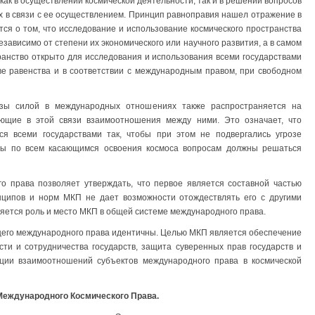
 как в осуществлении космической деятельности, так и в решении вопросов
их в связи с ее осуществлением. Принцип равноправия нашел отражение в
ится о том, что исследование и использование космического пространства
зависимо от степени их экономического или научного развития, а в самом
транство открыто для исследования и использования всеми государствами
ве равенства и в соответствии с международным правом, при свободном
зы силой в международных отношениях также распространяется на
ающие в этой связи взаимоотношения между ними. Это означает, что
ся всеми государствами так, чтобы при этом не подвергались угрозе
ры по всем касающимся освоения космоса вопросам должны решаться
о права позволяет утверждать, что первое является составной частью
инципов и норм МКП не дает возможности отождествлять его с другими
яется роль и место МКП в общей системе международного права.
щего международного права идентичны. Целью МКП является обеспечение
ти и сотрудничества государств, защита суверенных прав государств и
ации взаимоотношений субъектов международного права в космической
 Международного Космического Права.