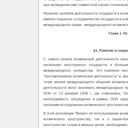
при проведении ими совместной научно-техническ
Решение проблем деятельности государств в косм
именно подобное сотрудничество государств в ос
международного права - международного космическ
Глава 1. О
§1. Понятие и сущн
С самого начала космической деятельности оказ
нескольких иностранных государств, а больши
международного сообщества. Это повлекло необ
"противоправная космическая деятельность" и, к
точки зрения международного общения космическ
деятельности могут возникать международные п
ООН от 13 декабря 1958 г., где отмечались "о
необходимость обсуждения в рамках ООН харак
программ исследования космического пространства
В этой резолюции "Вопрос об использовании косми
космического пространства, так и о характер
пространство только в мирных целях, необходимос