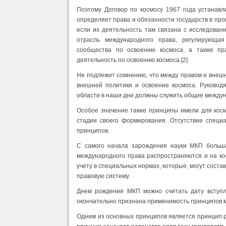
Поэтому Договор по космосу 1967 года устанавл
определяет права и обязанности государств в проц
если их деятельность там связана с исследовани
отрасль международного права, регулирующая
сообщества по освоению космоса, а также пр
деятельность по освоению космоса.[2]
Не подлежит сомнению, что между правом и внешн
внешней политики и освоение космоса. Руковод
области в наши дни должны служить общие между
Особое значение такие принципы имели для косм
стадии своего формирования. Отсутствие спец
принципов.
С самого начала зарождения науки МКП больша
международного права распространяются и на кос
учету в специальных нормах, которые, могут сост
правовую систему.
Днем рождения МКП можно считать дату вступле
окончательно признана применимость принципов 
Одним из основных принципов является принцип р