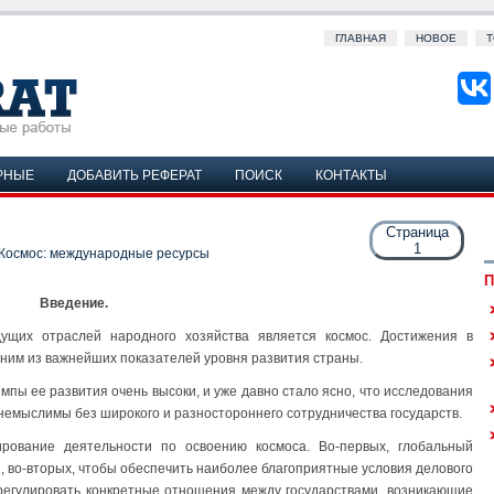
ГЛАВНАЯ
НОВОЕ
Т
РНЫЕ
ДОБАВИТЬ РЕФЕРАТ
ПОИСК
КОНТАКТЫ
Страница
1
Космос: международные ресурсы
П
Введение.
ущих отраслей народного хозяйства является космос. Достижения в
дним из важнейших показателей уровня развития страны.
емпы ее развития очень высоки, и уже давно стало ясно, что исследования
немыслимы без широкого и разностороннего сотрудничества государств.
рование деятельности по освоению космоса. Во-первых, глобальный
, во-вторых, чтобы обеспечить наиболее благоприятные условия делового
отрегулировать конкретные отношения между государствами, возникающие