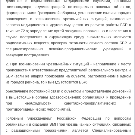
действие с ведомственными медицинскими службами, органами
госсаннадзора, администрацией потенциально опасных объектов,
формированиями Гражданской обороны; установление связи и порядка
опо­вещения о возникновении чрезвычайных ситуаций; накопление
запасов медицинского и другого имущества из расчета работы ББР в
течение 72 ч; определение путей эвакуации пораженных и населения в
случае поступ­ления в окружающую среду значительных количеств
радиоактивных веществ; проверка готовности личного состава ББР и
специализированных лечебно-профилакти­ческих учреждений к
эвакуации постра­давших.
2. При возникновении чрезвычайных ситу­аций - направление к месту
происшествия ответственных представителей регионально­го центра и
ББР (если же авария произошла на объекте, расположенном в одном
из горо­дов региона, то к выезду готовится ББР);
обеспечение постоянной связи с объектом и представление донесений
в вышестоящие органы здравоохранения; организация и проведение
при необходимости санитарно-профилактических и
противоэпидемических мероприятий.
Головным учреждением^ Российской Фе­дерации по вопросам
организации и ока­зания ЭМП при чрезвычайных ситуациях, связанных
с радиационными поражениями, является Специализированный