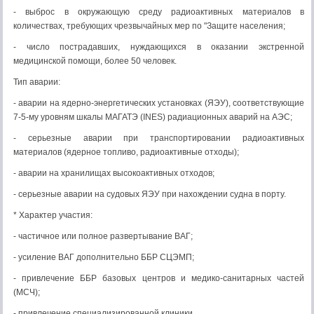
- выброс в окружающую среду радиоак­тивных материалов в
количествах, требу­ющих чрезвычайных мер по "Защите населения;
- число пострадавших, нуждающихся в оказании экстренной
медицинской помощи, более 50 человек.
Тип аварии:
- аварии на ядерно-энергетических уста­новках (ЯЭУ), соответствующие
7-5-му уров­ням шкалы МАГАТЭ (INES) радиационных аварий на АЭС;
- серьезные аварии при транс­портировании радиоактивных
материалов (ядерное топливо, радиоактивные отходы);
- аварии на хранилищах высокоактивных отходов;
- серьезные аварии на судовых ЯЭУ при нахождении судна в порту.
* Характер участия:
- частичное или полное развертывание ВАГ;
- усиление ВАГ дополнительно ББР СЦЭМП;
- привлечение ББР базовых центров и медико-санитарных частей
(МСЧ);
- привлечение специализированной клиники.