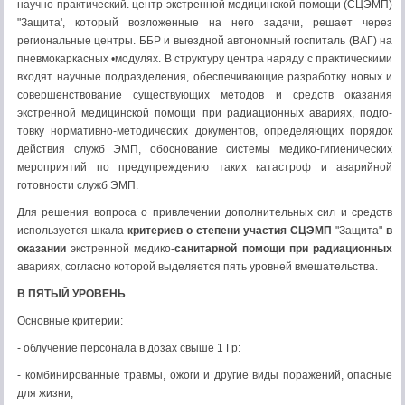
научно-практический. центр экстренной меди­цинской помощи (СЦЭМП)
"Защита', который возложенные на него задачи, решает через
региональные центры. ББР и выездной авто­номный госпиталь (ВАГ) на
пневмокаркасных •модулях. В структуру центра наряду с практическими
входят научные подразде­ления, обеспечивающие разработку новых и
совершенствование существующих методов и средств оказания
экстренной медицинской помощи при радиационных авариях, подго­
товку нормативно-методических документов, определяющих порядок
действия служб ЭМП, обоснование системы медико-гигиенических
мероприятий по предупреж­дению таких катастроф и аварийной
готовности служб ЭМП.
Для решения вопроса о привлечении до­полнительных сил и средств
используется шкала
критериев о степени участия СЦЭМП
"Защита"
в
оказании
экстренной медико-
санитарной помощи при радиационных
авариях, согласно которой выделяется пять уровней вмешательства.
В ПЯТЫЙ УРОВЕНЬ
Основные критерии:
- облучение персонала в дозах свыше 1 Гр:
- комбинированные травмы, ожоги и другие виды поражений, опасные
для жизни;