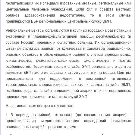
госпитализация их в специализированные ме­стные. региональные или
центральные лечеб­ные учреждения. Если сил и средств местных
органов здравоохранения недостаточно, то в этом случае
привлекаются ББР региональных и центральных служб ЭМП.
Региональные центры организуются в крупных городах на базе станций
экстренной и планово-консультативной помощи рес­публиканских (в
составе России), краевых и областных больниц. Их организационно-
штат­ная структура зависит от количества и харак­тера радиационно.
опасных объектов в обслуживаемом районе с учетом эко­номических.
климатических, климатогеог-рафических, .экологических и других
особенностей. Первичным звеном службы ЭМП регионального центра
являются ББР та­кого же состава и структуры, что и на местах. Центры
предназначены для поддержания в постоянной готовности
территориальных специализированных сил и средств службы ЭМП,
особенно когда масштабы радиационной аварии и число пораженных
превосходят возможности местных служб ЭМП.
На региональные центры возлагается:
I. В период аварийной готовности (до возникновения аварии) -
прогнозирование медико-экологических последствий возмож­ных
радиационных аварий в регионе: взаимо-