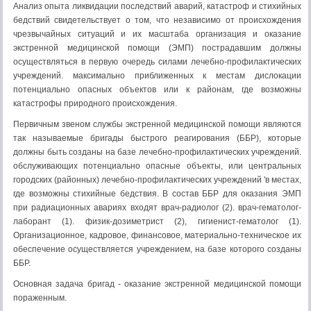
Анализ опыта ликвидации последствий аварий, катастроф и стихийных
бедствий свидетельствует о том, что независимо от происхождения
чрезвычайных ситуаций и их масштаба организация и оказание
экстренной медицинской помощи (ЭМП) пострадавшим должны
осуществляться в первую очередь силами лечебно-профилактических
учреж­дений. максимально приближенных к местам дислокации
потенциально опасных объектов или к районам, где возможны
катастрофы природного происхождения.
Первичным звеном службы экстренной медицинской помощи являются
так называе­мые бригады быстрого реагирования (ББР), ко­торые
должны быть созданы на базе лечебно-профилактических учреждений.
обслуживающих потенциально опасные объекты, или центральных
городских (район­ных) лечебно-профилактических учреж­дений 'в местах,
где возможны стихийные бедствия. В состав ББР для оказания ЭМП
при радиационных авариях входят врач-радиолог (2). врач-гематолог-
лаборант (1). физик-дозиметрист (2), гигиенист-гематолог (1).
Организационное, кадровое, финансо­вое, материально-техническое их
обеспе­чение осуществляется учреждением, на базе которого созданы
ББР.
Основная задача бригад - оказание экстрен­ной медицинской помощи
пораженным.