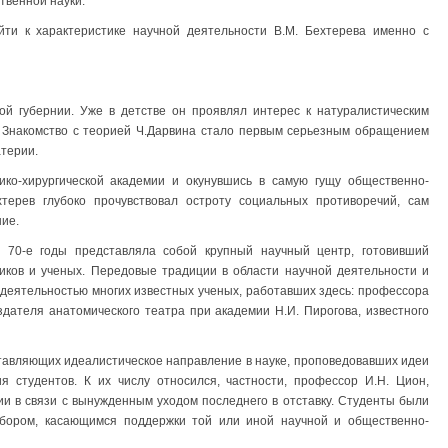
твенной науки.
ти к характеристике научной деятельности В.М. Бехтерева именно с
кой губернии. Уже в детстве он проявлял интерес к натуралистическим
. Знакомство с теорией Ч.Дарвина стало первым серьезным обращением
атерии.
ико-хирургической академии и окунувшись в самую гущу общественно-
терев глубоко прочувствовал остроту социальных противоречий, сам
ние.
в 70-е годы представляла собой крупный научный центр, готовивший
иков и ученых. Передовые традиции в области научной деятельности и
 деятельностью многих известных ученых, работавших здесь: профессора
оздателя анатомического театра при академии Н.И. Пирогова, известного
ставляющих идеалистическое направление в науке, проповедовавших идеи
я студентов. К их числу относился, частности, профессор И.Н. Цион,
и в связи с вынужденным уходом последнего в отставку. Студенты были
бором, касающимся поддержки той или иной научной и общественно-