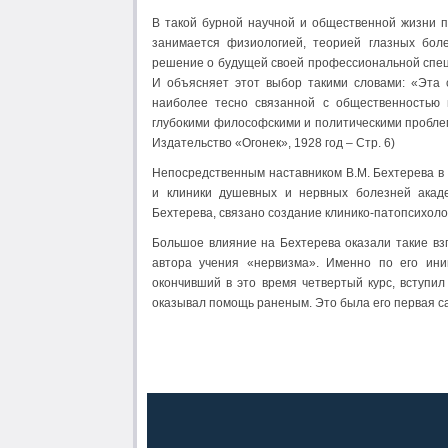
В такой бурной научной и общественной жизни п
занимается физиологией, теорией глазных боле
решение о будущей своей профессиональной спец
И объясняет этот выбор такими словами: «Эта 
наиболее тесно связанной с общественностью и
глубокими философскими и политическими проблем
Издательство «Огонек», 1928 год – Стр. 6)
Непосредственным наставником В.М. Бехтерева в
и клиники душевных и нервных болезней акаде
Бехтерева, связано создание клинико-патопсихоло
Большое влияние на Бехтерева оказали такие взг
автора учения «нервизма». Именно по его иниц
окончивший в это время четвертый курс, вступил
оказывал помощь раненым. Это была его первая с