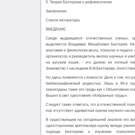
5. Теория Бехтерева о рефлексологии.
Заключение.
Список литературы.
ВВЕДЕНИЕ.
Среди выдающихся отечественных ученых, орг
выделяется Владимир Михайлович Бехтерев. Нев
анатомии и физиологии мозга, психолог и педагог
организатор и руководитель многих научных и уче
на русском языке, - это далеко не полный пер
Знакомство с наследием В.М.Бехтерева, богатством
Но здесь появляются сложности. Дело в том, что р
библиографической редкостью. Лишь в 90-е г
переизданы такие его труды как « Объективная пси
Вышел в свет однотомник «Избранные труды».
Следует также отметить, что в отечественной псих
пор отсутствует адекватная оценка научного насле
В существующем на сегодняшний анализе его вз
одностороннюю критическую оценку вклада ученог
подхода Бехтерева к изучению психологич