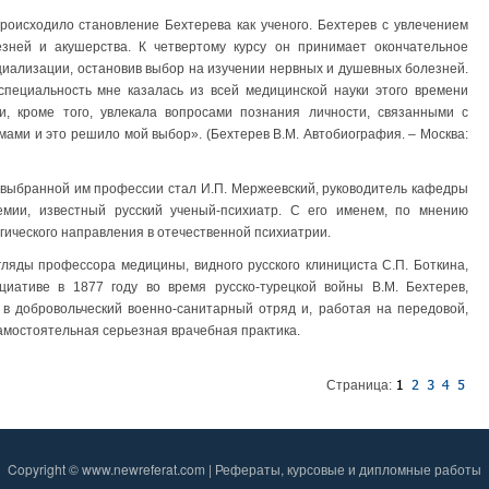
роисходило становление Бехтерева как ученого. Бехтерев с увлечением
зней и акушерства. К четвертому курсу он принимает окончательное
иализации, остановив выбор на изучении нервных и душевных болезней.
специальность мне казалась из всей медицинской науки этого времени
, кроме того, увлекала вопросами познания личности, связанными с
ами и это решило мой выбор». (Бехтерев В.М. Автобиография. – Москва:
 выбранной им профессии стал И.П. Мержеевский, руководитель кафедры
мии, известный русский ученый-психиатр. С его именем, по мнению
гического направления в отечественной психиатрии.
ляды профессора медицины, видного русского клинициста С.П. Боткина,
иативе в 1877 году во время русско-турецкой войны В.М. Бехтерев,
 в добровольческий военно-санитарный отряд и, работая на передовой,
амостоятельная серьезная врачебная практика.
Страница:
Copyright © www.newreferat.com | Рефераты, курсовые и дипломные работы