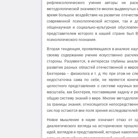
рефлексологического учения авторы не рас
методологической значимости многих выдвинутых 
время большое воздействие на развитие отечеств
современной психологической истории, так и д
общенаучная и социально-культурная обусловлен
представителем которого в нашей стране был В.
психологического познания.
Вторая тенденция, проявляющаяся в анализе научн
своему содержанию учение искусственно расчле
стороны. Разумеется, в интересах глубины анал
развитие разных областей отечественной и миров
Бехтерева – физиолога и т. д. Но при этом не сл
недостаточна сама по себе, не является конеч
целостного представления о системе научных взг
масштаба, как Бехтерев, поставившим задачу и р
общую систему знаний о мире. Многие методологи
за границы знания, относящегося непосредственн
сих пор остаются вне поля зрения исследователей
Новое мышление в науке означает отказ от о
диалектического взгляда на историческое прошл
идей, взглядов и представлений, которые накопл