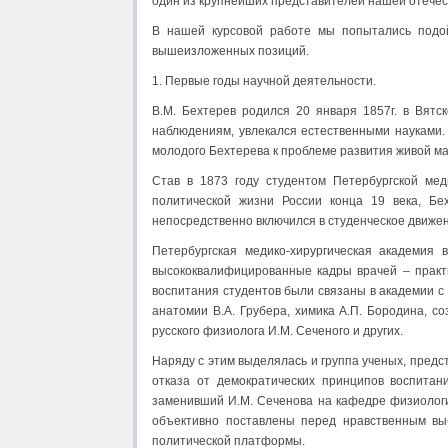
один из крупнейших представителей нашей отечес
В нашей курсовой работе мы попытались подой
вышеизложенных позиций.
1. Первые годы научной деятельности.
В.М. Бехтерев родился 20 января 1857г. в Вятс
наблюдениям, увлекался естественными науками
молодого Бехтерева к проблеме развития живой м
Став в 1873 году студентом Петербургской мед
политической жизни России конца 19 века, Бех
непосредственно включился в студенческое движе
Петербургская медико-хирургическая академия 
высококвалифицированные кадры врачей – практ
воспитания студентов были связаны в академии с
анатомии В.А. Грубера, химика А.П. Бородина, с
русского физиолога И.М. Сеченого и других.
Наряду с этим выделялась и группа ученых, пред
отказа от демократических принципов воспитани
заменивший И.М. Сеченова на кафедре физиологи
объективно поставлены перед нравственным вы
политической платформы.