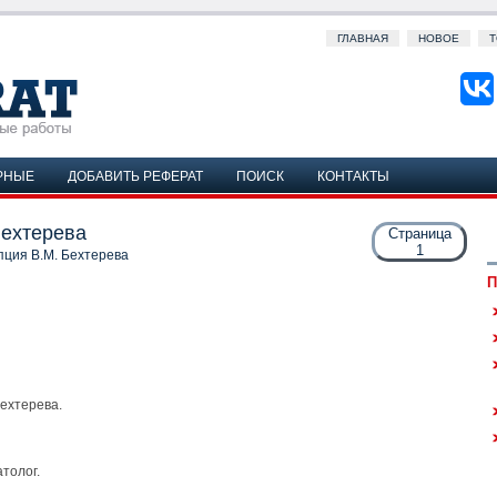
ГЛАВНАЯ
НОВОЕ
Т
РНЫЕ
ДОБАВИТЬ РЕФЕРАТ
ПОИСК
КОНТАКТЫ
Бехтерева
Страница
1
пция В.М. Бехтерева
П
ехтерева.
толог.