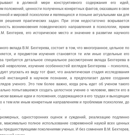
крывают в должной мере конструктивного содержания его идей,
им положений, ценности полученных конкретных фактов, оказавших в свое
енной и мировой психологии и являющихся и поныне актуальными как для
ля решения практических задач. При этом недостаточно вскрывается
ность возникновения поведенческого направления в психологии, ярким
М. Бехтерев, его историческое место и значение в развитии научного
ого вклада В.М. Бехтерева, состоит в том, что многогранное, цельное по
няется, и предметом изучения становятся те или иные отдельные его
иза требуется детальное специальное рассмотрение вклада Бехтерева в
ой неврологии, изучение особенностей взглядов Бехтерева – психолога,
едует упускать из виду тот факт, что аналитическая стадия исследования
ной инстанцией в научном познании, а предполагает далее создание
лядов ученого. Это тем более важно, когда речь идет об ученом такого
еально попытавшемся создать целостное учение о человеке, ввести его в
чески важные идеи и положения, содержащиеся в его трудах и выходящие
о к тем или иным конкретным направлениям и проблемам психологии, до
.
дномерных, односторонних оценок и суждений, реализацию подлинно
ое, максимально полное использование современной наукой всех ценных
ены предшествующими поколениями ученых. И без сомнения В.М. Бехтерев,