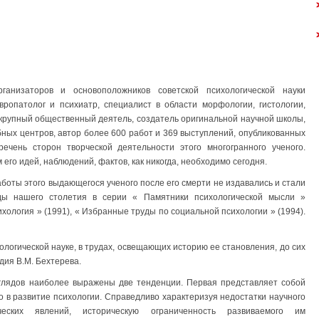
анизаторов и основоположников советской психологической науки
ропатолог и психиатр, специалист в области морфологии, гистологии,
, крупный общественный деятель, создатель оригинальной научной школы,
бных центров, автор более 600 работ и 369 выступлений, опубликованных
ечень сторон творческой деятельности этого многогранного ученого.
 его идей, наблюдений, фактов, как никогда, необходимо сегодня.
аботы этого выдающегося ученого после его смерти не издавались и стали
оды нашего столетия в серии « Памятники психологической мысли »
хология » (1991), « Избранные труды по социальной психологии » (1994).
ологической науке, в трудах, освещающих историю ее становления, до сих
дия В.М. Бехтерева.
глядов наиболее выражены две тенденции. Первая представляет собой
о в развитие психологии. Справедливо характеризуя недостатки научного
еских явлений, историческую ограниченность развиваемого им