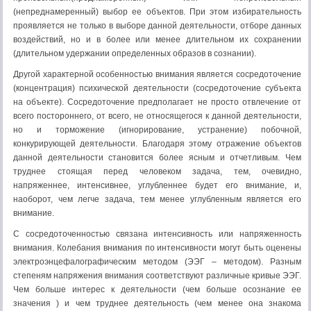
(непреднамеренный) выбор ее объектов. При этом избирательность
проявляется не только в выборе данной деятельности, отборе данных
воздействий, но и в более или менее длительном их сохранении
(длительном удержании определенных образов в сознании).
Другой характерной особенностью внимания является сосредоточение
(концентрация) психической деятельности (сосредоточение субъекта
на объекте). Сосредоточение предполагает не просто отвлечение от
всего постороннего, от всего, не относящегося к данной деятельности,
но и торможение (игнорирование, устранение) побочной,
конкурирующей деятельности. Благодаря этому отражение объектов
данной деятельности становится более ясным и отчетливым. Чем
труднее стоящая перед человеком задача, тем, очевидно,
напряженнее, интенсивнее, углубленнее будет его внимание, и,
наоборот, чем легче задача, тем менее углубленным является его
внимание.
С сосредоточенностью связана интенсивность или напряженность
внимания. Колебания внимания по интенсивности могут быть оценены
электроэнцефалографическим методом (ЭЭГ – методом). Разным
степеням напряжения внимания соответствуют различные кривые ЭЭГ.
Чем больше интерес к деятельности (чем больше осознание ее
значения ) и чем труднее деятельность (чем менее она знакома