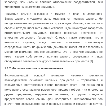
человеку), чем больше влияние отвлекающих раздражителей, тем
более интенсивным будет внимание.
Внимание обычно выражено в мимике, в позе, в движениях.
Внимательного слушателя легко отличить от невнимательного. Но
иногда внимание направлено не на окружающие объекты, а на мысли и
образы, находящиеся в сознании человека. В данном случае говорят об
интеллектуальном внимании, которое несколько отличается от
внимания сенсорного (внешнего). Следует также отметить, что в
некоторых случаях, когда человек проявляет повышенную
сосредоточенность на физических действиях, имеет смысл говорить о
моторном внимании. Все это свидетельствует о том, что внимание не
имеет своего собственного познавательного содержания и лишь
обслуживает деятельность других познавательных процессов [3].
1.1.2. Физиологические основы внимания.
Физиологической основой внимания является механизм
взаимодействия основных нервных процессов – торможения и
возбуждения, протекающих в коре головного мозга. При внимании в
поле ясного осознавания выделяется предмет (объект) из множества
других предметов, окружающих человека, а другие предметы
представляют собой общий фон восприятия. Физиологически это
значит, что возбуждаются одни нервные центры и тормозятся другие,