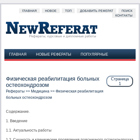
ГЛАВНАЯ
НОВОЕ
ТОП
ДОБАВИТЬ РЕФЕРАТ
ПОИСК
КОНТАКТЫ
ГЛАВНАЯ
НОВЫЕ РЕФЕРАТЫ
ПОПУЛЯРНЫЕ
ДОБАВИТЬ РЕФЕРАТ
ПОИСК
КОНТАКТЫ
Физическая реабилитация больных
Страница
1
остеохондрозом
Рефераты
>>
Медицина
>> Физическая реабилитация
больных остеохондрозом
Содержание.
1. Введение
1.1. Актуальность работы
1.2. Сущность и клинические проявления поясничного остеохондрозаа