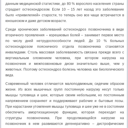
данным медицинской статистики, до 80 % взрослого населения страны
страдает остеохондрозом. Если 10 – 15 лет назад это заболевание
было «привилегией» старости, то теперь оно все чаще встречается в
юношеском и даже детском возрасте.
Среди хронических заболеваний остеохондроз позвоночника в виде
вторичного проявления – корешковых болей – занимает первое место
по числу дней нетрудоспособности людей. До 10 % больных
остеохондрозом поясничного отдела позвоночника становятся
инвалидами. Столь массовая заболеваемость связана прежде всего с
вертикальным оложением человека, при котором нагрузка на
позвоночник и межпозвонковые диски значительно выше, чем у
животных. Поэтому остеохондроз болезнь человека как биологического
вида.
Современный человек отличается малоподвижным, сидячим образом
жизни. Из всех мышечных групп постоянную нагрузку несут только
мышцы туловища и шеи, которые своим небольшим, но постоянным
напряжением сохраняют и поддерживают рабочие и бытовые позы.
При нарастании утомления мышцы туловища и шеи уже не в состоянии
обеспечить амортизационную функцию, которая переходит на
структуры позвоночника. При продолжающейся нагрузке на
позвоночник в нем развиваются дегенеративно – дистрофические