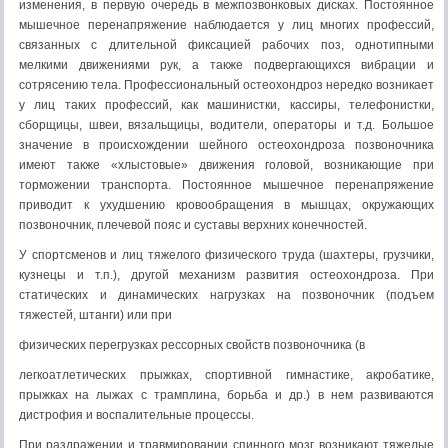
изменения, в первую очередь в межпозвонковых дисках. Постоянное
мышечное перенапряжение наблюдается у лиц многих профессий,
связанных с длительной фиксацией рабочих поз, однотипными
мелкими движениями рук, а также подвергающихся вибрации и
сотрясению тела. Профессиональный остеохондроз нередко возникает
у лиц таких профессий, как машинистки, кассиры, телефонистки,
сборщицы, швеи, вязальщицы, водители, операторы и т.д. Большое
значение в происхождении шейного остеохондроза позвоночника
имеют также «хлыстовые» движения головой, возникающие при
торможении транспорта. Постоянное мышечное перенапряжение
приводит к ухудшению кровообращения в мышцах, окружающих
позвоночник, плечевой пояс и суставы верхних конечностей.
У спортсменов и лиц тяжелого физического труда (шахтеры, грузчики,
кузнецы и т.п.), другой механизм развития остеохондроза. При
статических и динамических нагрузках на позвоночник (подъем
тяжестей, штанги) или при
физических перегрузках рессорных свойств позвоночника (в
легкоатлетических прыжках, спортивной гимнастике, акробатике,
прыжках на лыжах с трамплина, борьба и др.) в нем развиваются
дистрофия и воспалительные процессы.
При раздражении и травмировании спинного мозг возникают тяжелые