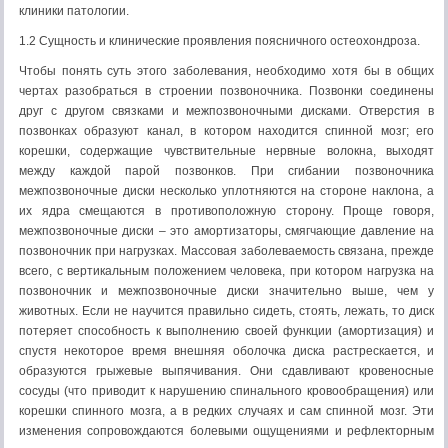
клиники патологии.
1.2 Сущность и клинические проявления поясничного остеохондроза.
Чтобы понять суть этого заболевания, необходимо хотя бы в общих
чертах разобраться в строении позвоночника. Позвонки соединены
друг с другом связками и межпозвоночными дисками. Отверстия в
позвонках образуют канал, в котором находится спинной мозг; его
корешки, содержащие чувствительные нервные волокна, выходят
между каждой парой позвонков. При сгибании позвоночника
межпозвоночные диски несколько уплотняются на стороне наклона, а
их ядра смещаются в противоположную сторону. Проще говоря,
межпозвоночные диски – это амортизаторы, смягчающие давление на
позвоночник при нагрузках. Массовая заболеваемость связана, прежде
всего, с вертикальным положением человека, при котором нагрузка на
позвоночник и межпозвоночные диски значительно выше, чем у
животных. Если не научится правильно сидеть, стоять, лежать, то диск
потеряет способность к выполнению своей функции (амортизация) и
спустя некоторое время внешняя оболочка диска растрескается, и
образуются грыжевые выпячивания. Они сдавливают кровеносные
сосуды (что приводит к нарушению спинального кровообращения) или
корешки спинного мозга, а в редких случаях и сам спинной мозг. Эти
изменения сопровождаются болевыми ощущениями и рефлекторным