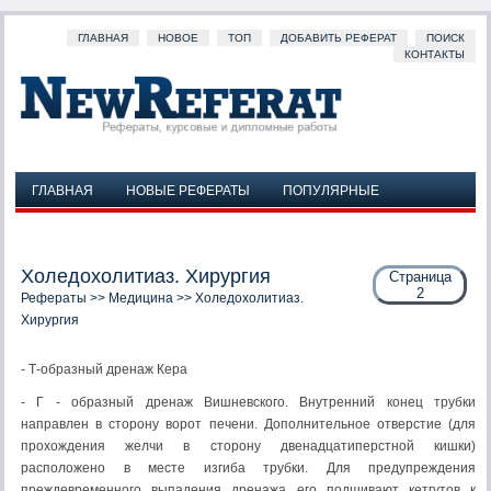
ГЛАВНАЯ
НОВОЕ
ТОП
ДОБАВИТЬ РЕФЕРАТ
ПОИСК
КОНТАКТЫ
ГЛАВНАЯ
НОВЫЕ РЕФЕРАТЫ
ПОПУЛЯРНЫЕ
ДОБАВИТЬ РЕФЕРАТ
ПОИСК
КОНТАКТЫ
Холедохолитиаз. Хирургия
Страница
2
Рефераты
>>
Медицина
>> Холедохолитиаз.
Хирургия
- Т-образный дренаж Кера
- Г - образный дренаж Вишневского. Внутренний конец трубки
направлен в сторону ворот печени. Дополнительное отверстие (для
прохождения желчи в сторону двенадцатиперстной кишки)
расположено в месте изгиба трубки. Для предупреждения
преждевременного выпадения дренажа его подшивают кетгутов к