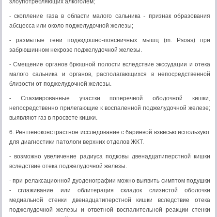
злоупотребляющих алкоголем;
- скопление газа в области малого сальника - признак образования
абсцесса или около поджелудочной железы;
- размытые тени подвздошно-поясничных мышц (m. Psoas) при
забрюшинном некрозе поджелудочной железы.
- Смещение органов брюшной полости вследствие экссудации и отека
малого сальника и органов, располагающихся в непосредственной
близости от поджелудочной железы.
- Спазмированные участки поперечной ободочной кишки,
непосредственно прилегающие к воспаленной поджелудочной железе;
выявляют газ в просвете кишки.
6. Рентгеноконстрастное исследование с бариевой взвесью используют
для диагностики патологи верхних отделов ЖКТ.
- возможно увеличение радиуса подковы двенадцатиперстной кишки
вследствие отека поджелудочной железы.
- при релаксационной дуоденографии можно выявить симптом подушки
- сглаживание или облитерация складок слизистой оболочки
медиальной стенки двенадцатиперстной кишки вследствие отека
поджелудочной железы и ответной воспалительной реакции стенки