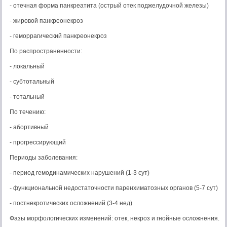
- отечная форма панкреатита (острый отек поджелудочной железы)
- жировой панкреонекроз
- геморрагический панкреонекроз
По распространенности:
- локальный
- субтотальный
- тотальный
По течению:
- абортивный
- прогрессирующий
Периоды заболевания:
- период гемодинамических нарушений (1-3 сут)
- функциональной недостаточности паренхиматозных органов (5-7 сут)
- постнекротических осложнений (3-4 нед)
Фазы морфологических изменений: отек, некроз и гнойные осложнения.