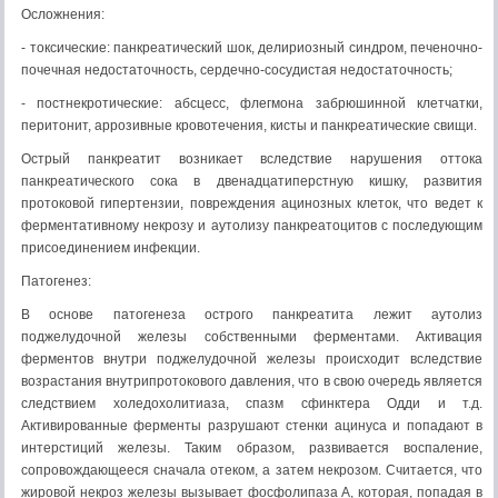
Осложнения:
- токсические: панкреатический шок, делириозный синдром, печеночно-
почечная недостаточность, сердечно-сосудистая недостаточность;
- постнекротические: абсцесс, флегмона забрюшинной клетчатки,
перитонит, аррозивные кровотечения, кисты и панкреатические свищи.
Острый панкреатит возникает вследствие нарушения оттока
панкреатического сока в двенадцатиперстную кишку, развития
протоковой гипертензии, повреждения ацинозных клеток, что ведет к
ферментативному некрозу и аутолизу панкреатоцитов с последующим
присоединением инфекции.
Патогенез:
В основе патогенеза острого панкреатита лежит аутолиз
поджелудочной железы собственными ферментами. Активация
ферментов внутри поджелудочной железы происходит вследствие
возрастания внутрипротокового давления, что в свою очередь является
следствием холедохолитиаза, спазм сфинктера Одди и т.д.
Активированные ферменты разрушают стенки ацинуса и попадают в
интерстиций железы. Таким образом, развивается воспаление,
сопровождающееся сначала отеком, а затем некрозом. Считается, что
жировой некроз железы вызывает фосфолипаза А, которая, попадая в