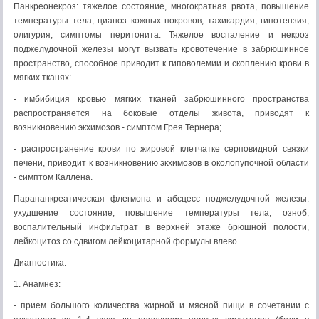
Панкреонекроз: тяжелое состояние, многократная рвота, повышение
температуры тела, цианоз кожных покровов, тахикардия, гипотензия,
олигурия, симптомы перитонита. Тяжелое воспаление и некроз
поджелудочной железы могут вызвать кровотечение в забрюшинное
пространство, способное приводит к гиповолемии и скоплению крови в
мягких тканях:
- имбибиция кровью мягких тканей забрюшинного пространства
распространяется на боковые отделы живота, приводят к
возникновению экхимозов - симптом Грея Тернера;
- распространение крови по жировой клетчатке серповидной связки
печени, приводит к возникновению экхимозов в околопупочной области
- симптом Каллена.
Парапанкреатическая флегмона и абсцесс поджелудочной железы:
ухудшение состояние, повышение температуры тела, озноб,
воспалительный инфильтрат в верхней этаже брюшной полости,
лейкоцитоз со сдвигом лейкоцитарной формулы влево.
Диагностика.
1. Анамнез:
- прием большого количества жирной и мясной пищи в сочетании с