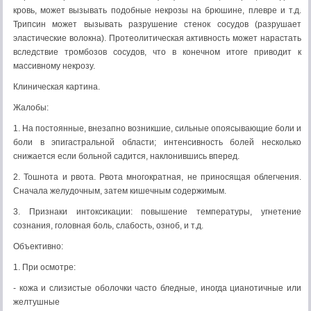
кровь, может вызывать подобные некрозы на брюшине, плевре и т.д.
Трипсин может вызывать разрушение стенок сосудов (разрушает
эластические волокна). Протеолитическая активность может нарастать
вследствие тромбозов сосудов, что в конечном итоге приводит к
массивному некрозу.
Клиническая картина.
Жалобы:
1. На постоянные, внезапно возникшие, сильные опоясывающие боли и
боли в эпигастральной области; интенсивность болей несколько
снижается если больной садится, наклонившись вперед.
2. Тошнота и рвота. Рвота многократная, не приносящая облегчения.
Сначала желудочным, затем кишечным содержимым.
3. Признаки интоксикации: повышение температуры, угнетение
сознания, головная боль, слабость, озноб, и т.д.
Объективно:
1. При осмотре:
- кожа и слизистые оболочки часто бледные, иногда цианотичные или
желтушные