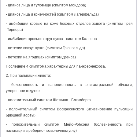
- цианоз лица и туловище (симптом Мондора)
- цианоз лица и конечностей (симптом Лагерфельда)
- имбибиция кровью на коже боковых отделов живота (симптом Грея
-Тернера)
- имбибиция кровью вокруг пупка - симптом Каллена
- петехии вокруг пупка (симптом Грюнвальда)
- петехии на ягодицах (симптом Дэвиса)
Последние 4 симптома характерны для панкреонекроза.
2. При пальпации живота:
- болезненность и напряженность в эпигастральной области,
умеренное вздутие
- положительный симптом Щеткина - Блюмберга
- положительный симптом Воскресенского (исчезновение пульсации
брюшной аорты)
- положительный симптом Мейо-Робсона (болезненность при
пальпации в реберно-позвоночном углу)