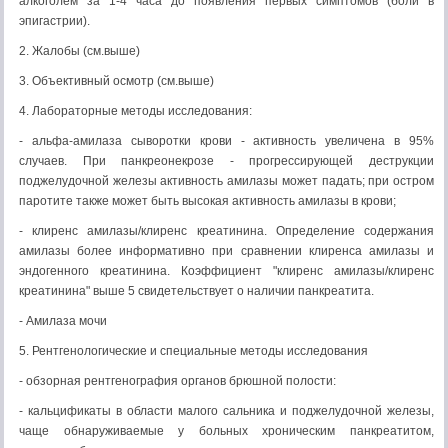
алкоголем за 1-4 часа до появления первых симптомов (боли в
эпигастрии).
2. Жалобы (см.выше)
3. Объективный осмотр (см.выше)
4. Лабораторные методы исследования:
- альфа-амилаза сыворотки крови - активность увеличена в 95%
случаев. При панкреонекрозе - прогрессирующей деструкции
поджелудочной железы активность амилазы может падать; при остром
паротите также может быть высокая активность амилазы в крови;
- клиренс амилазы/клиренс креатинина. Определение содержания
амилазы более информативно при сравнении клиренса амилазы и
эндогенного креатинина. Коэффициент "клиренс амилазы/клиренс
креатинина" выше 5 свидетельствует о наличии панкреатита.
- Амилаза мочи
5. Рентгенологические и специальные методы исследования
- обзорная рентгенография органов брюшной полости:
- кальцификаты в области малого сальника и поджелудочной железы,
чаще обнаруживаемые у больных хроническим панкреатитом,