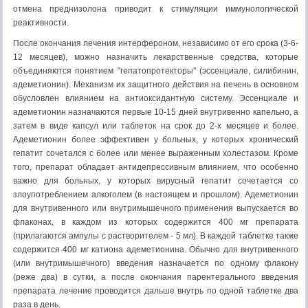
отмена преднизолона приводит к стимуляции иммунологической
реактивности.
После окончания лечения интерфероном, независимо от его срока (3-6-
12 месяцев), можно назначить лекарственные средства, которые
объединяются понятием "гепатопротекторы" (эссенциале, силибинин,
адеметионин). Механизм их защитного действия на печень в основном
обусловлен влиянием на антиоксидантную систему. Эссенциале и
адеметионин назначаются первые 10-15 дней внутривенно капельно, а
затем в виде капсул или таблеток на срок до 2-х месяцев и более.
Адеметионин более эффективен у больных, у которых хронический
гепатит сочетался с более или менее выраженным холестазом. Кроме
того, препарат обладает антидепрессивным влиянием, что особенно
важно для больных, у которых вирусный гепатит сочетается со
злоупотреблением алкоголем (в настоящем и прошлом). Адеметионин
для внутривенного или внутримышечного применения выпускается во
флаконах, в каждом из которых содержится 400 мг препарата
(прилагаются ампулы с растворителем - 5 мл). В каждой таблетке также
содержится 400 мг катиона адеметионина. Обычно для внутривенного
(или внутримышечного) введения назначается по одному флакону
(реже два) в сутки, а после окончания парентерального введения
препарата лечение проводится дальше внутрь по одной таблетке два
раза в день.