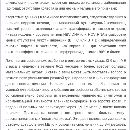
алкоголем и наркотиками; короткая продолжительность заболевания
(до года); отсутствие холестаза или незначительные его признаки;
отсутствие данных ( в том числе гистологических), свидетельствующих о
наличии цирроза печени; не выраженный аутоиммунный компонент;
высокий уровень активности аланинтрансферазы в сыворотке крови,
низкий исходный уровень титров HBV DNA или HCV RNA в сыворотке
крови; отсутствие микст - инфекции (В + С или В + D); определенный
генотип вируса, в частности, 3-го вируса С. При сочетании этих
факторов эффект от лечения интерфероном достигает 90% и более.
Лечение интерфероном, особенно в рекомендуемых дозах (3-6 млн ME
3 раза в неделю) в течение 6-12 месяцев и более, требует больших
материальных затрат. В связи с этим может быть поставлен вопрос о
возможности уменьшения разовой дозы препарата и (или) сокращения
длительности лечения. Наличие указанных выше благоприятных
условий для эффективности действия интерферона обычно сочетается
со сравнительно быстрым исчезновением клинических симптомов и
нормализацией активности аланинтрансферазы в сыворотке крови. У
подобных больных это происходит через 1,5-2,5 месяца после начала
лечения. Практически после этого срока такие больные могут
рассматриваться как "носители вируса". Это дает основание уменьшить
разовую дозу до 2 млн ME или сократить срок лечения до 3-4 месяцев.