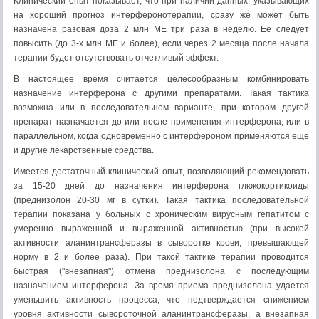
Клинический опыт показывает, что при наличии данных, указывающих
на хороший прогноз интерферонотерапии, сразу же может быть
назначена разовая доза 2 млн ME три раза в неделю. Ее следует
повысить (до 3-х млн ME и более), если через 2 месяца после начала
терапии будет отсутствовать отчетливый эффект.
В настоящее время считается целесообразным комбинировать
назначение интерферона с другими препаратами. Такая тактика
возможна или в последовательном варианте, при котором другой
препарат назначается до или после применения интерферона, или в
параллельном, когда одновременно с интерфероном применяются еще
и другие лекарственные средства.
Имеется достаточный клинический опыт, позволяющий рекомендовать
за 15-20 дней до назначения интерферона глюкокортикоиды
(преднизолон 20-30 мг в сутки). Такая тактика последовательной
терапии показана у больных с хроническим вирусным гепатитом с
умеренно выраженной и выраженной активностью (при высокой
активности аланинтрансферазы в сыворотке крови, превышающей
норму в 2 и более раза). При такой тактике терапии проводится
быстрая ("внезапная") отмена преднизолона с последующим
назначением интерферона. За время приема преднизолона удается
уменьшить активность процесса, что подтверждается снижением
уровня активности сывороточной аланинтрансферазы, а внезапная