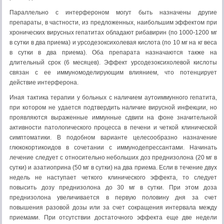
Параллельно с интерфероном могут быть назначены другие
препараты, в частности, из предложенных, наибольшим эффектом при
хронических вирусных гепатитах обладают рибавирин (по 1000-1200 мг
в сутки в два приема) и урсодезоксихолевая кислота (по 10 мг на кг веса
в сутки в два приема). Оба препарата назначаются также на
длительный срок (6 месяцев). Эффект урсодезоксихолевой кислоты
связан с ее иммуномоделирующим влиянием, что потенцирует
действие интерферона.
Иная тактика терапии у больных с наличием аутоиммунного гепатита,
при котором не удается подтвердить наличие вирусной инфекции, но
проявляются выраженные иммунные сдвиги на фоне значительной
активности патологического процесса в печени и четкой клинической
симптоматики. В подобном варианте целесообразно назначение
глюкокортикоидов в сочетании с иммунодепрессантами. Начинать
лечение следует с относительно небольших доз преднизолона (20 мг в
сутки) и азатиоприна (50 мг в сутки) на два приема. Если в течение двух
недель не наступает четкого клинического эффекта, то следует
повысить дозу преднизолона до 30 мг в сутки. При этом доза
преднизолона увеличивается в первую половину дня за счет
повышения разовой дозы или за счет сокращения интервала между
приемами. При отсутствии достаточного эффекта еще две недели