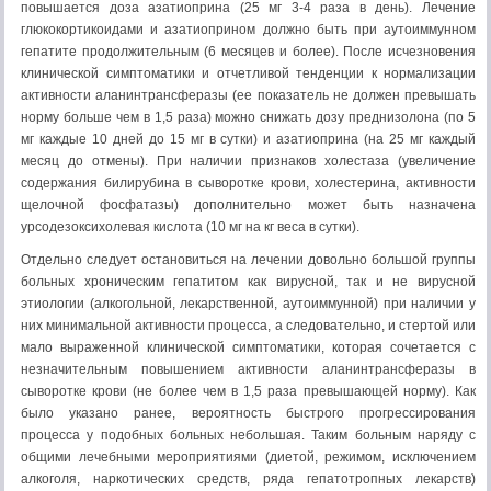
повышается доза азатиоприна (25 мг 3-4 раза в день). Лечение
глюкокортикоидами и азатиоприном должно быть при аутоиммунном
гепатите продолжительным (6 месяцев и более). После исчезновения
клинической симптоматики и отчетливой тенденции к нормализации
активности аланинтрансферазы (ее показатель не должен превышать
норму больше чем в 1,5 раза) можно снижать дозу преднизолона (по 5
мг каждые 10 дней до 15 мг в сутки) и азатиоприна (на 25 мг каждый
месяц до отмены). При наличии признаков холестаза (увеличение
содержания билирубина в сыворотке крови, холестерина, активности
щелочной фосфатазы) дополнительно может быть назначена
урсодезоксихолевая кислота (10 мг на кг веса в сутки).
Отдельно следует остановиться на лечении довольно большой группы
больных хроническим гепатитом как вирусной, так и не вирусной
этиологии (алкогольной, лекарственной, аутоиммунной) при наличии у
них минимальной активности процесса, а следовательно, и стертой или
мало выраженной клинической симптоматики, которая сочетается с
незначительным повышением активности аланинтрансферазы в
сыворотке крови (не более чем в 1,5 раза превышающей норму). Как
было указано ранее, вероятность быстрого прогрессирования
процесса у подобных больных небольшая. Таким больным наряду с
общими лечебными мероприятиями (диетой, режимом, исключением
алкоголя, наркотических средств, ряда гепатотропных лекарств)