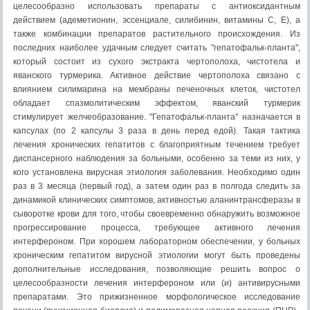
целесообразно использовать препараты с антиоксидантным
действием (адеметионин, эссенциале, силибинин, витамины С, Е), а
также комбинации препаратов растительного происхождения. Из
последних наиболее удачным следует считать "гепатофальк-планта",
который состоит из сухого экстракта чертополоха, чистотела и
яванского турмерика. Активное действие чертополоха связано с
влиянием силимарина на мембраны печеночных клеток, чистотел
обладает спазмолитическим эффектом, яванский турмерик
стимулирует желчеобразование. "Гепатофальк-планта" назначается в
капсулах (по 2 капсулы 3 раза в день перед едой). Такая тактика
лечения хронических гепатитов с благоприятным течением требует
диспансерного наблюдения за больными, особенно за теми из них, у
кого установлена вирусная этиология заболевания. Необходимо один
раз в 3 месяца (первый год), а затем один раз в полгода следить за
динамикой клинических симптомов, активностью аланинтрансферазы в
сыворотке крови для того, чтобы своевременно обнаружить возможное
прогрессирование процесса, требующее активного лечения
интерфероном. При хорошем лабораторном обеспечении, у больных
хроническим гепатитом вирусной этиологии могут быть проведены
дополнительные исследования, позволяющие решить вопрос о
целесообразности лечения интерфероном или (и) антивирусными
препаратами. Это прижизненное морфологическое исследование