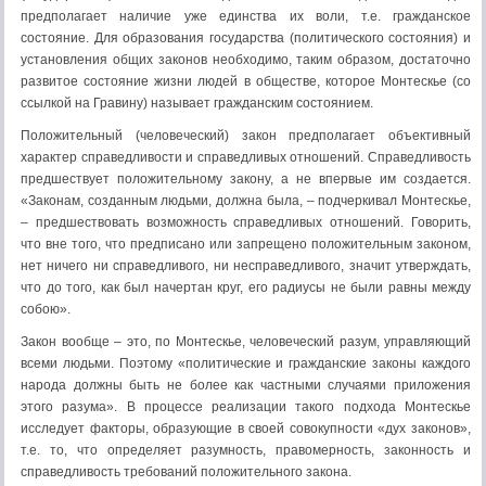
предполагает наличие уже единства их воли, т.е. граж­данское
состояние. Для образования государства (политическо­го состояния) и
установления общих законов необходимо, таким образом, достаточно
развитое состояние жизни людей в общес­тве, которое Монтескье (со
ссылкой на Гравину) называет гражданским состоянием.
Положительный (человеческий) закон предполагает объек­тивный
характер справедливости и справедливых отношений. Справедливость
предшествует положительному закону, а не впервые им создается.
«Законам, созданным людьми, должна была, – подчеркивал Монтескье,
– предшествовать возмож­ность справедливых отношений. Говорить,
что вне того, что предписано или запрещено положительным законом,
нет ничего ни справедливого, ни несправедливого, значит утверждать,
что до того, как был начертан круг, его радиусы не были равны между
собою».
Закон вообще – это, по Монтескье, человеческий разум, управляющий
всеми людьми. Поэтому «политические и граж­данские законы каждого
народа должны быть не более как частными случаями приложения
этого разума». В процессе реализации такого подхода Монтескье
исследует факторы, образующие в своей совокупности «дух законов»,
т.е. то, что определяет разумность, правомерность, законность и
справед­ливость требований положительного закона.