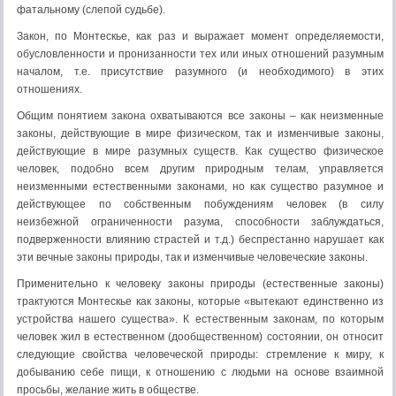
фатальному (слепой судьбе).
Закон, по Монтескье, как раз и выражает момент определяемости,
обусловленности и пронизанности тех или иных отноше­ний разумным
началом, т.е. присутствие разумного (и необхо­димого) в этих
отношениях.
Общим понятием закона охватываются все законы – как неизменные
законы, действующие в мире физическом, так и изменчивые законы,
действующие в мире разумных существ. Как существо физическое
человек, подобно всем другим приро­дным телам, управляется
неизменными естественными закона­ми, но как существо разумное и
действующее по собственным побуждениям человек (в силу
неизбежной ограниченности разу­ма, способности заблуждаться,
подверженности влиянию страс­тей и т.д.) беспрестанно нарушает как
эти вечные законы природы, так и изменчивые человеческие законы.
Применительно к человеку законы природы (естественные законы)
трактуются Монтескье как законы, которые «вытекают единственно из
устройства нашего существа». К естественным законам, по которым
человек жил в естественном (дообщественном) состоянии, он относит
следующие свойства человеческой природы: стремление к миру, к
добыванию себе пищи, к отно­шению с людьми на основе взаимной
просьбы, желание жить в обществе.