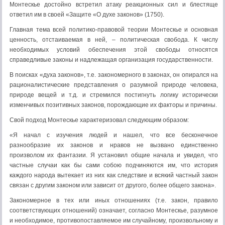
Монтескье достойно встретил атаку реакционных сил и блестяще
ответил им в своей «Защите «О духе законов» (1750).
Главная тема всей политико-правовой теории Монтескье и основная
ценность, отстаиваемая в ней, – политическая свобо­да. К числу
необходимых условий обеспечения этой свободы относятся
справедливые законы и надлежащая организация государственности.
В поисках «духа законов», т.е. закономерного в законах, он опирался на
рационалистические представления о разумной природе человека,
природе вещей и т.д. и стремился постиг­нуть логику исторически
изменчивых позитивных законов, порождающие их факторы и причины.
Свой подход Монтескье характеризовал следующим образом:
«Я начал с изучения людей и нашел, что все бесконечное
разнообразие их законов и нравов не вызвано единственно
произволом их фантазии. Я установил общие начала и увидел, что
частные случаи как бы сами собою подчиняются им, что история
каждого народа вытекает из них как следствие и всякий частный закон
связан с другим законом или зависит от другого, более общего закона».
Закономерное в тех или иных отношениях (т.е. закон, правило
соответствующих отношений) означает, согласно Монтескье, разумное
и необходимое, противопоставляемое им случайному, произвольному и