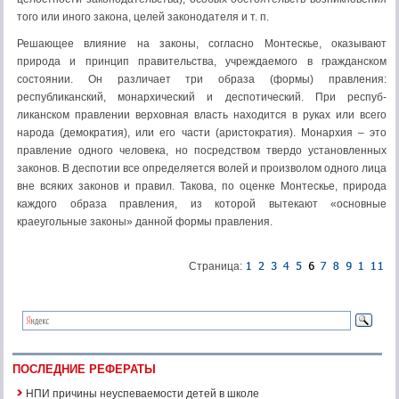
того или иного закона, целей зако­нодателя и т. п.
Решающее влияние на законы, согласно Монтескье, оказыва­ют
природа и принцип правительства, учреждаемого в граждан­ском
состоянии. Он различает три образа (формы) правления:
республиканский, монархический и деспотический. При респуб­
ликанском правлении верховная власть находится в руках или всего
народа (демократия), или его части (аристократия). Мо­нархия – это
правление одного человека, но посредством твердо установленных
законов. В деспотии все определяется волей и произволом одного лица
вне всяких законов и правил. Такова, по оценке Монтескье, природа
каждого образа правления, из ко­торой вытекают «основные
краеугольные законы» данной фор­мы правления.
Страница:
ПОСЛЕДНИЕ РЕФЕРАТЫ
НПИ причины неуспеваемости детей в школе