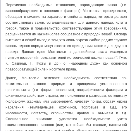
Перечисляя необходимые отношения, порождающие закон (т.е.
законообразующие отношения и факторы), Монтескье, прежде всего,
обращает внимание на характер и свойства народа, которым должен
соответствовать закон, устанавливае­мый для данного народа. Кстати
говоря, также и правительство, соответствующее этим требованиям,
расценивается им как наиболее сообразное с природой вещей. Отсюда
вытекает и общий вывод о том, что лишь в чрезвычайно редких случаях
законы одного народа могут оказаться пригодными также и для другого
народа. Данная идея Монтескье в дальнейшем стала исходным
пунктом воззрений представителей исторической школы права (Г. Гуго,
К. Савиньи, Г. Пухты и др.) о «народном духе» как основной
правообразующей силе и носителе права.
Далее, Монтескье отмечает необходимость соответствия по­
ложительных законов природе и принципам установленного
правительства (т.е. форме правления), географическим факто­рам и
физическим свойствам страны, ее положению и размерам, ее климату
(холодному, жаркому или умеренному), качеству почвы, образу жизни
населения (земледельцев, охотников, тор­говцев и т.д.), его
численности, богатству, склонностям, нравам и обычаям и т.д.
Специальное внимание уделяется необходи­мости учета
взаимосвязанности законов (или, как сейчас бы сказали, системной
целостности законодательства), особых об­стоятельств возникновения