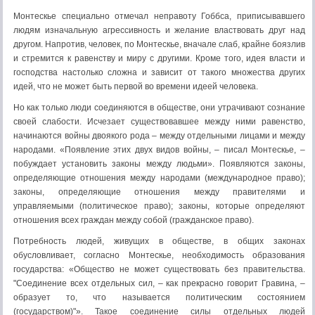
Монтескье специально отмечал неправоту Гоббса, приписы­вавшего
людям изначальную агрессивность и желание властво­вать друг над
другом. Напротив, человек, по Монтескье, вначале слаб, крайне боязлив
и стремится к равенству и миру с другими. Кроме того, идея власти и
господства настолько сложна и зависит от такого множества других
идей, что не может быть первой во времени идеей человека.
Но как только люди соединяются в обществе, они утрачивают сознание
своей слабости. Исчезает существовавшее между ними равенство,
начинаются войны двоякого рода – между отдель­ными лицами и между
народами. «Появление этих двух видов войны, – писал Монтескье, –
побуждает установить законы между людьми». Появляются законы,
определяющие отношения между народами (международное право);
законы, определя­ющие отношения между правителями и
управляемыми (поли­тическое право); законы, которые определяют
отношения всех граждан между собой (гражданское право).
Потребность людей, живущих в обществе, в общих законах
обусловливает, согласно Монтескье, необходимость образования
государства: «Общество не может существовать без правитель­ства.
"Соединение всех отдельных сил, – как прекрасно говорит Гравина, –
образует то, что называется политическим состо­янием
(государством)"». Такое соединение силы отдельных людей