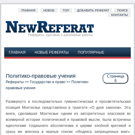
ГЛАВНАЯ
НОВОЕ
ТОП
ДОБАВИТЬ РЕФЕРАТ
ПОИСК
КОНТАКТЫ
ГЛАВНАЯ
НОВЫЕ РЕФЕРАТЫ
ПОПУЛЯРНЫЕ
ДОБАВИТЬ РЕФЕРАТ
ПОИСК
КОНТАКТЫ
Политико-правовые учения
Страница
6
Рефераты
>>
Государство и право
>> Политико-
правовые учения
Развернуто и последовательно гуманистическая и просвети­тельская
позиция Монтескье представлена в трактате «О духе законов». Эта
книга, сделавшая Монтескье одним из авторитет­ных классиков во
всемирной истории политической и правовой мысли, была встречена
идеологами тогдашнего абсолютизма и церкви злобной критикой и
сразу же внесена в черные списки «Индекса запрещенных книг».