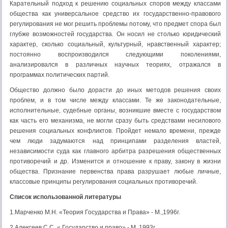
Карательный подход к решению социальных споров между классами
общества как универсальное средство их государственно-правового
регулирования не мог решить проблемы потому, что предмет спора был
глубже возможностей государства. Он носил не столько юридический
характер, сколько социальный, культурный, нравственный характер;
постоянно воспроизводился следующими поколениями,
анализировался в различных научных теориях, отражался в
программах политических партий.
Общество должно было дорасти до иных методов решения своих
проблем, и в том числе между классами. Те же законодательные,
исполнительные, судебные органы, возникшие вместе с государством
как часть его механизма, не могли сразу быть средствами несилового
решения социальных конфликтов. Пройдет немало времени, прежде
чем люди задумаются над принципами разделения властей,
независимости суда как главного арбитра разрешения общественных
противоречий и др. Изменится и отношение к праву, закону в жизни
общества. Признание первенства права разрушает любые личные,
классовые принципы регулирования социальных противоречий.
Список использованной литературы
1.Марченко М.Н. «Теория Государства и Права» - М.,1996г.
2.Алексеев С.С. « Государство и право».- М. 1993г.