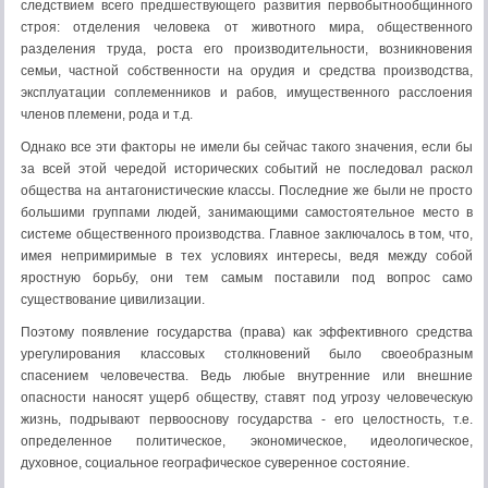
следствием всего предшествующего развития первобытнообщинного
строя: отделения человека от животного мира, общественного
разделения труда, роста его производительности, возникновения
семьи, частной собственности на орудия и средства производства,
эксплуатации соплеменников и рабов, имущественного расслоения
членов племени, рода и т.д.
Однако все эти факторы не имели бы сейчас такого значения, если бы
за всей этой чередой исторических событий не последовал раскол
общества на антагонистические классы. Последние же были не просто
большими группами людей, занимающими самостоятельное место в
системе общественного производства. Главное заключалось в том, что,
имея непримиримые в тех условиях интересы, ведя между собой
яростную борьбу, они тем самым поставили под вопрос само
существование цивилизации.
Поэтому появление государства (права) как эффективного средства
урегулирования классовых столкновений было своеобразным
спасением человечества. Ведь любые внутренние или внешние
опасности наносят ущерб обществу, ставят под угрозу человеческую
жизнь, подрывают первооснову государства - его целостность, т.е.
определенное политическое, экономическое, идеологическое,
духовное, социальное географическое суверенное состояние.