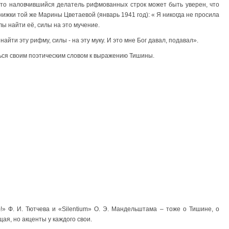
что наловчившийся делатель рифмованных строк может быть уверен, что
книжки той же Марины Цветаевой (январь 1941 год): « Я никогда не просила
лы найти её, силы на это мучение.
ы найти эту рифму, силы - на эту муку. И это мне Бог давал, подавал».
ься своим поэтическим словом к выражению Тишины.
m!» Ф. И. Тютчева и «Silentium» О. Э. Мандельштама – тоже о Тишине, о
ая, но акценты у каждого свои.