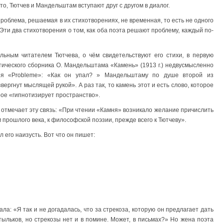
то, Тютчев и Мандельштам вступают друг с другом в диалог.
роблема, решаемая в их стихотворениях, не временная, то есть не одного
 Эти два стихотворения о том, как оба поэта решают проблему, каждый по-
ным читателем Тютчева, о чём свидетельствуют его стихи, в первую
тического сборника О. Мандельштама «Камень» (1913 г.) недвусмысленно
ния «Probleme»: «Как он упал? » Мандельштаму по душе второй из
ргнут мыслящей рукой». А раз так, то камень этот и есть слово, которое
рое «гипнотизирует пространство».
 отмечает эту связь: «При чтении «Камня» возникало желание причислить
 прошлого века, к философской поэзии, прежде всего к Тютчеву».
его наизусть. Вот что он пишет:
ла: «Я так и не догадалась, что за стрекоза, которую он предлагает дать
отыльков, но стрекозы нет и в помине. Может, в письмах?» Но жена поэта