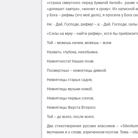
«страха смертного перед бумагой белой», разве 
«допишет завтра», «кончит к сроку». Из записной 
у Бога – рифмы (это моё дело), я просила у Бога си
Не: - Дай, Господи, рифму! – а: - Дай, Господи, сил
«Силы на муку – найти рифму», хотя бы приблизит
Той – можешь ничем, можешь – всем
Назвать: глубока, неизбывна.
Невнятности! Наших поэм
Посмертных – невнятицы дивной.
Невнятицы старых садов,
Невнятицы музыки новой,
Невнятицы первых слогов,
Невнятицы Фауста Второго.
Той – до всего, после всего.
Два стихотворения русских классиков – «Silentiu
молчании и о слове, изреченном поэтом. Тема – общ