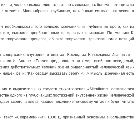
 жизни, человек всегда один, то есть не с людьми, а с богом» – это цитаты
е чтения». Многообразию глубинных, потаённых смыслов тютчевского
л необходимость того великого молчания, из глубины которого, как из
ветом, выходят преображённые прекрасные призраки». По мнению К.
сти творческого процесса, об акте творчества, трактованном с позиций
м содержанию внутреннего опыта». Вослед за Вячеславом Ивановым –
изма И. Ангере: «Тютчев предполагает, что мир, особенно невидимый,
ажения действительных явлений жизни общепринятый человеческий язык
и нашей речи: “Как сердцу высказать себя? <…> Мысль изречённая есть
ния и выразительных средств стихотворения «Silentium!», оставшегося
честве одного из глубочайших постижений внутренней жизни человеческой
создаёт своего Гамлета, каждое поколение по-своему читает и будет читать
ан текст «Современника» 1836 г., признанный основным в большинстве