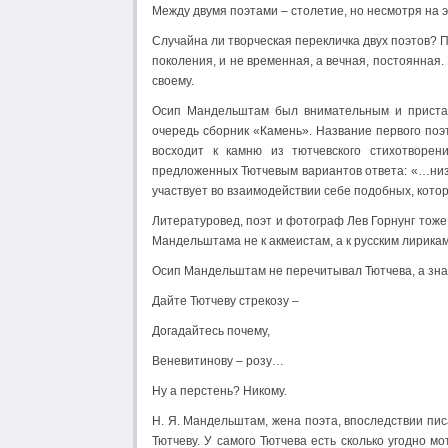
Между двумя поэтами – столетие, но несмотря на э
Случайна ли творческая перекличка двух поэтов? П
поколения, и не временная, а вечная, постоянная.
своему.
Осип Мандельштам был внимательным и присталь
очередь сборник «Камень». Название первого поэ
восходит к камню из тютчевского стихотворе
предложенных Тютчевым вариантов ответа: «…низве
участвует во взаимодействии себе подобных, кото
Литературовед, поэт и фотограф Лев Горнунг тоже
Мандельштама не к акмеистам, а к русским лирикам
Осип Мандельштам не перечитывал Тютчева, а знал 
Дайте Тютчеву стрекозу –
Догадайтесь почему,
Веневитинову – розу…
Ну а перстень? Никому.
Н. Я. Мандельштам, жена поэта, впоследствии писа
Тютчеву. У самого Тютчева есть сколько угодно м