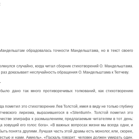
:
. Мандельштам обрадовалась точности Мандельштама, но в текст своего
олкнулся случайно, когда читал сборник стихотворений О. Мандельштама.
ё раз доказывает неслучайность обращения О. Мандельштама к Тютчеву.
.
было дано так много противоречивых толкований, как стихотворению
ода пометил это стихотворение Лев Толстой, имея в виду не только глубину
чевского лиризма, выразившегося в «Silentium!». Толстой пометил это
ачестве эпиграфа к размышлениям, предлагаемым читателям в тот день:
а зовущий его голос бога». «В важных вопросах жизни мы всегда одни, и
ыть понята другими. Лучшая часть этой драмы есть монолог, или, скорее,
стью и нами. Амиель», «Паскаль говорит: человек должен умирать один.