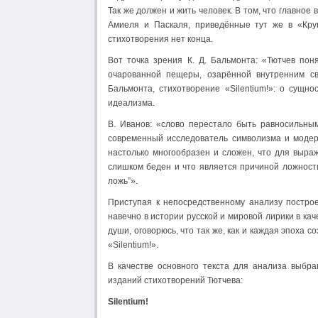
Так же должен и жить человек. В том, что главное в
Амиеля и Паскаля, приведённые тут же в «Круг
стихотворения нет конца.
Вот точка зрения К. Д. Бальмонта: «Тютчев поня
очарованной пещеры, озарённой внутренним с
Бальмонта, стихотворение «Silentium!»: о сущно
идеализма.
В. Иванов: «слово перестало быть равносильны
современный исследователь символизма и модерн
настолько многообразен и сложен, что для выр
слишком беден и что является причиной ложност
ложь”».
Приступая к непосредственному анализу построе
навечно в истории русской и мировой лирики в ка
души, оговорюсь, что так же, как и каждая эпоха 
«Silentium!».
В качестве основного текста для анализа выбр
изданий стихотворений Тютчева:
Silentium
!