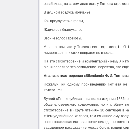
ошибалась, на самом деле есть у Тютчева стрекоза
В душном воздуха молчанье,
Как предчувствие грозы,
Жарче роз благоуханье,
Звонче голос стрекозы.
Узнав о том, что у Тютчева есть стрекоза, Н. Я
комментария никаких поправок не внесла.
На это стихотворение и комментарий к нему я нат
Меня поразило это совпадение. Вероятно, это ещ
Анализ стихотворения «
Silentium
!» Ф. И. Тютчева
Пожалуй, ни одному произведению Тютчева не 
«Silentium».
Буквой «Г» – «глубина» – на полях издания 1886 г
общечеловеческого содержания, но и глубину тют
стихотворение в «Круге чтения» 30 сентября в к
«Чем уединённее человек, тем слышнее ему всегд
наша настоящая история почти никогда не может б
задушевное рассуждение между богом, нашей сове