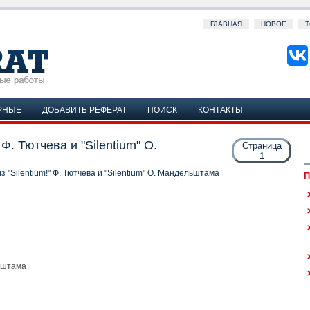
ГЛАВНАЯ
НОВОЕ
Т
РНЫЕ
ДОБАВИТЬ РЕФЕРАТ
ПОИСК
КОНТАКТЫ
Ф. Тютчева и "Silentium" О.
Страница
1
"Silentium!" Ф. Тютчева и "Silentium" О. Мандельштама
П
льштама