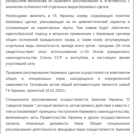
раскрытием механизма их правового регулирования и, в-четвертых, с
анализом особенностей отдельных видов биржевых сделок.
Необходимо включить в ГК Украины норму, содержащую понятие
биржевых сделок, указывающую на их цивилистический характер и
отражающую их характерные черты. Тем самым будет обеспечен
единообразный подход в вопросах применения к биржевым сделкам
общих положений гражданского права, а также норм, регулирующих
отдельные виды обязательств, прежде всего купли - продажи. Об этом
свидетельствует опыт использования ст.29 Основ гражданского
законодательства Союза ССР и республик, в настоящее время
утратившей силу
Правовое регулирование биржевых сделок осуществляется комплексом
общих и специальных норм, находящихся в определенной
зависимости. Основным актом общей регламентации является новый
ГК Украины ,принятый 16.01.2003 г.
Специальное регулирование осуществляется Законом Украины "О
товарной бирже ", который является актом прямого действия и вместе с
тем устанавливает принципы построения биржевого законодательства,
включающего акты Правительства Украины и других государственных
органов, локальные документы бирж. Общее специальное
регулирование деятельности фондовых бирж осуществляется Законом