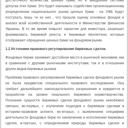
достаточного количества ценных бумаг, но и внедрения системы
допуска этих бумаг. Это будет оказывать содействие организационному
упорядочению национального рынка ценных бумаг - на УФБ будут
поступать лишь те из них , что прошли оценку основных фондов и
анализ всей хозяйственной деятельности в Министерстве финансов
Украины. В то же время повысит гарантии для инвестора, разрешит
формировать биржевой реестр и биржевые бюллетени, которые
отображают обращение ценных бумаг на фондовом рынке.
1.2 Источники правового регулирования биржевых сделок.
Фондовые биржи занимают достойное место в рыночной экономике, как
в сравнении с другими рыночными институтами, так и в отношении
других видов биржевых рынков
Проблема правового регулирования биржевых сделок фондового рынка
не была предметом специального правового исследования. Она
требует дальнейшего законодательного разрешения и нуждается в
проработке на уровне локального биржевого нормотворчества.
Познание сущности биржевых сделок фондового рынка неизбежно
связано, во-первых, с изучением подходов к биржевым сделкам в
историко-правовом аспекте, во-вторых, с выявлением специфики
деятельности фондовых бирж по заключению и исполнению биржевых
сделок, в-третьих, с определением природы биржевых сделок и