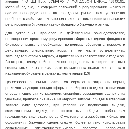
Украины " О ЦЕННЫХ БУМАГАХ И ФОНДОВОЙ БИРЖЕ “18.06.91,
который, однако, не содержит положений о регулировании биржевых
сделок непосредственно на фондовом рынке. Для устранения
пробелов в действующем законодательстве, посвященном правовому
регулированию биржевых сделок фондового биржевого рынка.
Для устранения пробелов в действующем законодательстве,
посвященном правовому регулированию биржевых сделок фондового
биржевого рынка , необходимо, во-первых, обеспечить пересмотр
действующих специальных норм, в том числе установленных
законодательством о биржах, и привести их в соответствие с кодексом.
Во-вторых, следует более четко определить критерии системы
специальных актов, в частности подзаконных правительственных и
издаваемых биржами в рамках их компетенции.[13]
Целесообразно принять Закон «о биржах» и закрепить нормы,
регламентирующие порядок оформления биржевых сделок, в том числе
определяющие статус маклеров, специфику совершения сделок с их
участием, правовое значение маклерских записок, придав маклерской
записке силу договора, при условии ее подписания лицами,
заключающими сделку, и соответствии общим требованиям
гражданского законодательства. С учетом опыта зарубежных бирж при
оформлении биржевых сделок следует более активно использовать
современные электронно-технические средства, разработав