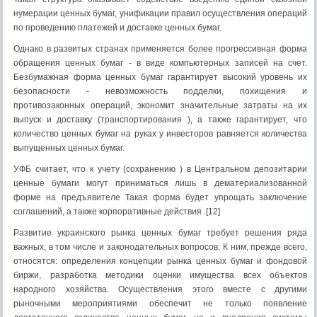
нумерации ценных бумаг, унификации правил осуществления операций
по проведению платежей и доставке ценных бумаг.
Однако в развитых странах применяется более прогрессивная форма
обращения ценных бумаг - в виде компьютерных записей на счет.
Безбумажная форма ценных бумаг гарантирует высокий уровень их
безопасности - невозможность подделки, похищения и
противозаконных операций, экономит значительные затраты на их
выпуск и доставку (транспортирования ), а также гарантирует, что
количество ценных бумаг на руках у инвесторов равняется количества
выпущенных ценных бумаг.
УФБ считает, что к учету (сохранению ) в Центральном депозитарии
ценные бумаги могут приниматься лишь в дематериализованной
форме на предъявителе Такая форма будет упрощать заключение
соглашений, а также корпоративные действия .[12]
Развитие украинского рынка ценных бумаг требует решения ряда
важных, в том числе и законодательных вопросов. К ним, прежде всего,
относятся: определения концепции рынка ценных бумаг и фондовой
биржи, разработка методики оценки имущества всех объектов
народного хозяйства. Осуществления этого вместе с другими
рыночными мероприятиями обеспечит не только появление