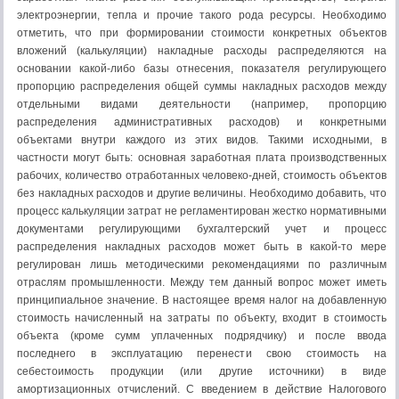
электроэнергии, тепла и прочие такого рода ресурсы. Необходимо
отметить, что при формировании стоимости конкретных объектов
вложений (калькуляции) накладные расходы распределяются на
основании какой-либо базы отнесения, показателя регулирующего
пропорцию распределения общей суммы накладных расходов между
отдельными видами деятельности (например, пропорцию
распределения административных расходов) и конкретными
объектами внутри каждого из этих видов. Такими исходными, в
частности могут быть: основная заработная плата производственных
рабочих, количество отработанных человеко-дней, стоимость объектов
без накладных расходов и другие величины. Необходимо добавить, что
процесс калькуляции затрат не регламентирован жестко нормативными
документами регулирующими бухгалтерский учет и процесс
распределения накладных расходов может быть в какой-то мере
регулирован лишь методическими рекомендациями по различным
отраслям промышленности. Между тем данный вопрос может иметь
принципиальное значение. В настоящее время налог на добавленную
стоимость начисленный на затраты по объекту, входит в стоимость
объекта (кроме сумм уплаченных подрядчику) и после ввода
последнего в эксплуатацию перенести свою стоимость на
себестоимость продукции (или другие источники) в виде
амортизационных отчислений. С введением в действие Налогового