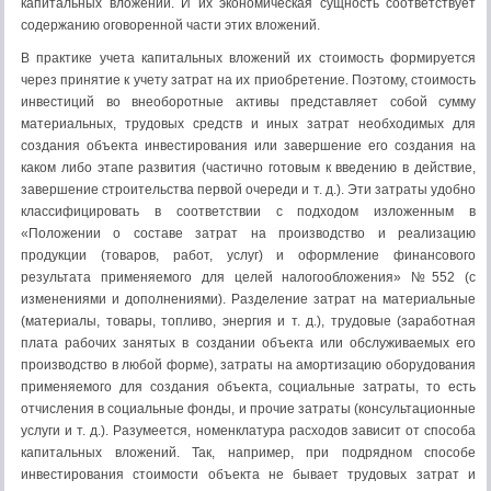
капитальных вложений. И их экономическая сущность соответствует
содержанию оговоренной части этих вложений.
В практике учета капитальных вложений их стоимость формируется
через принятие к учету затрат на их приобретение. Поэтому, стоимость
инвестиций во внеоборотные активы представляет собой сумму
материальных, трудовых средств и иных затрат необходимых для
создания объекта инвестирования или завершение его создания на
каком либо этапе развития (частично готовым к введению в действие,
завершение строительства первой очереди и т. д.). Эти затраты удобно
классифицировать в соответствии с подходом изложенным в
«Положении о составе затрат на производство и реализацию
продукции (товаров, работ, услуг) и оформление финансового
результата применяемого для целей налогообложения» №552 (с
изменениями и дополнениями). Разделение затрат на материальные
(материалы, товары, топливо, энергия и т. д.), трудовые (заработная
плата рабочих занятых в создании объекта или обслуживаемых его
производство в любой форме), затраты на амортизацию оборудования
применяемого для создания объекта, социальные затраты, то есть
отчисления в социальные фонды, и прочие затраты (консультационные
услуги и т. д.). Разумеется, номенклатура расходов зависит от способа
капитальных вложений. Так, например, при подрядном способе
инвестирования стоимости объекта не бывает трудовых затрат и