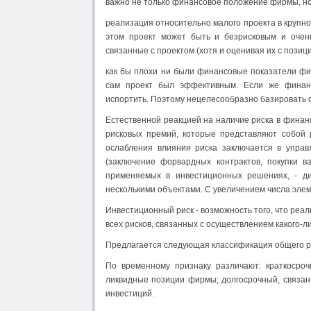
важно не только финансовое положение фирмы, но и
реализация относительно малого проекта в крупно
этом проект может быть и безрисковым и очень
связанные с проектом (хотя и оценивая их с позиц
как бы плохи ни были финансовые показатели фи
сам проект был эффективным. Если же финанс
испортить. Поэтому нецелесообразно базировать 
Естественной реакцией на наличие риска в финан
рисковых премий, которые представляют собой 
ослабления влияния риска заключается в управ
(заключение форвардных контрактов, покупки в
применяемых в инвестиционных решениях, - д
несколькими объектами. С увеличением числа эле
Инвестиционный риск - возможность того, что реа
всех рисков, связанных с осуществлением какого-л
Предлагается следующая классификация общего ри
По временному признаку различают: краткосро
ликвидные позиции фирмы; долгосрочный, связа
инвестиций.