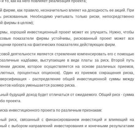
 то, как на него повлияет реализация проекта;
й фирме, как правило, незначительно влияет на доходность ее акций. При
 рискованным. Необходимо учитывать только риски, непосредственно
ий фирмы в целом);
рмы, хороший инвестиционный проект может их улучшить. Нужно, чтобы
овые показатели фирмы устойчивы, рискованный проект может все
оценки проекта на фактических показателях действующих фирм.
совой деятельности является стремление компенсировать его с помощью
различные надбавки, выступающие в виде платы за риск. Второй путь
лении диском, которое осуществляется на основе различных приемов,
алютных, процентных опционов). Один из приемов сокращения риска,
иверсификация - распределение общей инвестиционной суммы между
ментов набора уменьшается размер риска.
льный будущий доход будет отличаться от ожидаемого. Общий риск - сумма
ибо проекта.
ска инвестиционного проекта по различным признакам:
чный риск, связанный с финансированием инвестиций и влияющий на
нный с выбором направлений инвестирования и конечными результатами