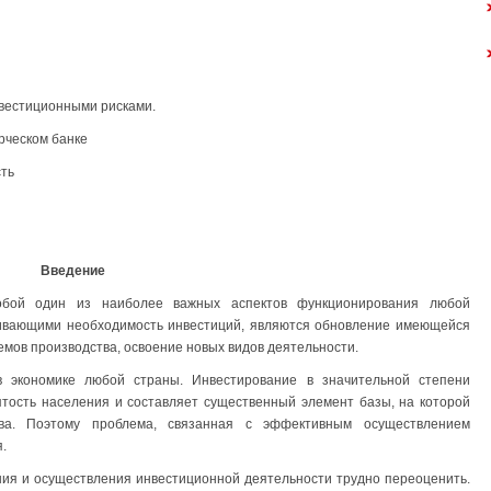
нвестиционными рисками.
рческом банке
сть
Введение
собой один из наиболее важных аспектов функционирования любой
ливающими необходимость инвестиций, являются обновление имеющейся
мов производства, освоение новых видов деятельности.
в экономике любой страны. Инвестирование в значительной степени
ятость населения и составляет существенный элемент базы, на которой
тва. Поэтому проблема, связанная с эффективным осуществлением
.
ния и осуществления инвестиционной деятельности трудно переоценить.