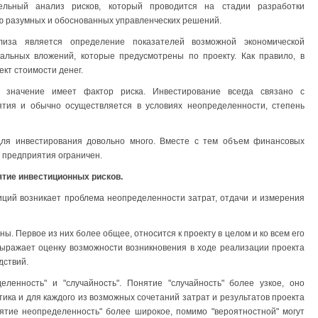
льный анализ рисков, который проводится на стадии разработки
ю разумных и обоснованных управленческих решений.
лиза является определение показателей возможной экономической
тальных вложений, которые предусмотрены по проекту. Как правило, в
кт стоимости денег.
 значение имеет фактор риска. Инвестирование всегда связано с
тия и обычно осуществляется в условиях неопределенности, степень
для инвестирования довольно много. Вместе с тем объем финансовых
о предприятия ограничен.
ятие инвестиционных рисков.
ций возникает проблема неопределенности затрат, отдачи и измерения
. Первое из них более общее, относится к проекту в целом и ко всем его
 выражает оценку возможности возникновения в ходе реализации проекта
дствий.
ленность" и "случайность". Понятие "случайность" более узкое, оно
тика и для каждого из возможных сочетаний затрат и результатов проекта
ятие неопределенность" более широкое, помимо "вероятностной" могут