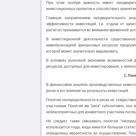
При этом особую важность имеет предварите
инвестиционных проектов и способствует приняти
Главным направлением предварительного ана
эффективности инвестиций, т.е. отдачи от капи
расчетах принимается во внимание временной аспе
В инвестиционной деятельности существенное
иммобилизацией финансовых ресурсов предприя
которой может значительно варьировать.
В условиях рыночной экономики возможностей 
ресурсов, доступных для инвестирования, у любог
1. Пон
В финансовом анализе производственных инвести
риска и его влияния на результаты инвестиций.
Понятие неопределенности и риска не тождественны
участникам. Понятие же "риск" субъективно, оно
неблагоприятных для конкретного участника после
Не следует также смешивать понятия "неопреде
используется тогда, когда имеется большая статис
определены вероятности их осуществления. Пон