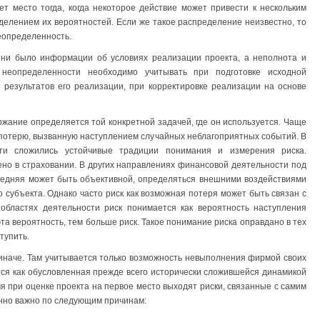
т место тогда, когда некоторое действие может привести к нескольким
елением их вероятностей. Если же такое распределение неизвестно, то
еопределенность.
ы ни было информации об условиях реализации проекта, а неполнота и
неопределенности необходимо учитывать при подготовке исходной
 результатов его реализации, при корректировке реализации на основе
ржание определяется той конкретной задачей, где он используется. Чаще
потерю, вызванную наступлением случайных неблагоприятных событий. В
сти сложились устойчивые традиции понимания и измерения риска.
но в страховании. В других направлениях финансовой деятельности под
ледняя может быть объективной, определяться внешними воздействиями
 субъекта. Однако часто риск как возможная потеря может быть связан с
областях деятельности риск понимается как вероятность наступления
та вероятность, тем больше риск. Такое понимание риска оправдано в тех
тупить.
иначе. Там учитывается только возможность невыполнения фирмой своих
ся как обусловленная прежде всего исторически сложившейся динамикой
я при оценке проекта на первое место выходят риски, связанные с самим
енно важно по следующим причинам: