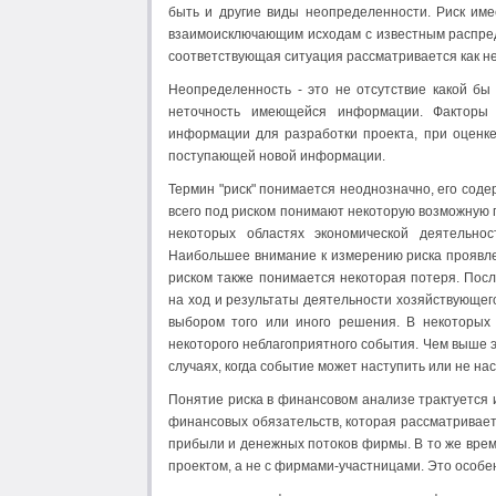
быть и другие виды неопределенности. Риск имее
взаимоисключающим исходам с известным распред
соответствующая ситуация рассматривается как н
Неопределенность - это не отсутствие какой б
неточность имеющейся информации. Факторы 
информации для разработки проекта, при оценке
поступающей новой информации.
Термин "риск" понимается неоднозначно, его соде
всего под риском понимают некоторую возможную 
некоторых областях экономической деятельно
Наибольшее внимание к измерению риска проявле
риском также понимается некоторая потеря. Пос
на ход и результаты деятельности хозяйствующего
выбором того или иного решения. В некоторых 
некоторого неблагоприятного события. Чем выше э
случаях, когда событие может наступить или не нас
Понятие риска в финансовом анализе трактуется 
финансовых обязательств, которая рассматривает
прибыли и денежных потоков фирмы. В то же врем
проектом, а не с фирмами-участницами. Это особ