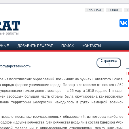
ГЛАВНАЯ
НОВОЕ
Т
РНЫЕ
ДОБАВИТЬ РЕФЕРАТ
ПОИСК
КОНТАКТЫ
Страница
1
государственность
П
ое из политических образований, возникших на руинах Советского Союза.
 народа (первое упоминание города Полоцк в летописях относится к 862
существовало только девять месяцев — с 25 марта 1918 года по 1 января
«дней свободы» большая часть страны была оккупирована кайзеровскими
ление территории Белоруссии находилось в руках немецкой военной
ствовало несколько государственных образований, из которых наиболее
дское и другие княжества. Эти княжества входили в состав Киевской Руси
евековой федерации с определенными отношениями между князьями.