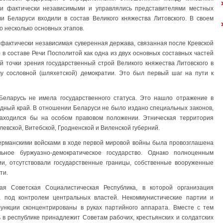
али фактически независимыми и управлялись представителями местных
мли Беларуси входили в состав Великого княжества Литовского. В своем
 несколько основных этапов.
ак фактически независимая суверенная держава, связанная после Кревской
в. - в составе Речи Посполитой как одна из двух основных составных частей
 точки зрения государственный строй Великого княжества Литовского в
рму сословной (шляхетской) демократии. Это был первый шаг на пути к
Беларусь не имела государственного статуса. Это нашло отражение в
падный край. В отношении Беларуси не было издано специальных законов,
находился бы на особом правовом положении. Этническая территория
илевской, Витебской, Гродненской и Виленской губерний.
 германскими войсками в ходе первой мировой войны была провозглашена
ьное буржуазно-демократическое государство. Однако полноценным
ии, отсутствовали государственные границы, собственные вооруженные
ти.
ая Советская Социалистическая Республика, в которой организация
а под контролем центральных властей. Некоммунистические партии и
нкции сконцентрированы в руках партийного аппарата. Вместе с тем
 в республике принадлежит Советам рабочих, крестьянских и солдатских