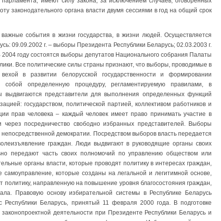
парламента, имеют силу закона, за исключением случаев, оговоренных
оту законодательного органа власти двумя сессиями в год на общий срок
 важные события в жизни государства, в жизни людей. Осуществляется
ь: 09.09.2002 г. – выборы Президента Республики Беларусь; 02.03.2003 г.
В 2004 году состоятся выборы депутатов Национального собрания Палаты
лики. Все политические силы страны признают, что выборы, проводимые в
 вехой в развитии белорусской государственности и формировании
т собой определенную процедуру, регламентируемую правилами, в
ды выдвигаются представители для выполнения определенных функций
ацией: государством, политической партией, коллективом работников и
ации прав человека – каждый человек имеет право принимать участие в
и через посредничество свободно избранных представителей. Выборы
 непосредственной демократии. Посредством выборов власть передается
волеизъявление граждан. Люди выдвигают в руководящие органы своих
ьно передают часть своих полномочий по управлению обществом или
льные органы власти, которые проводят политику в интересах граждан,
е самоуправление, которые созданы на легальной и легитимной основе,
т политику, направленную на повышение уровня благосостояния граждан,
ала. Правовую основу избирательной системы в Республике Беларусь
с Республики Беларусь, принятый 11 февраля 2000 года. В подготовке
 законопроектной деятельности при Президенте Республики Беларусь и