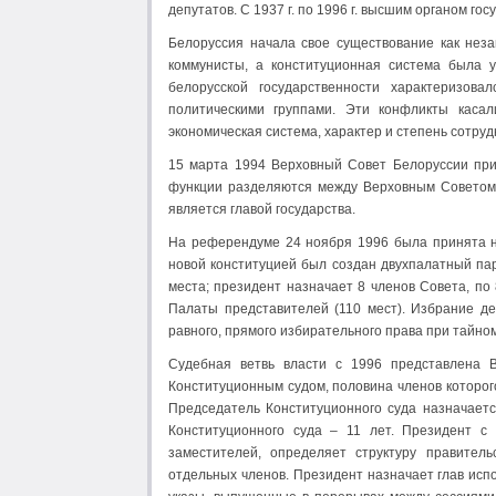
депутатов. С 1937 г. по 1996 г. высшим органом г
Белоруссия начала свое существование как неза
коммунисты, а конституционная система была у
белорусской государственности характеризов
политическими группами. Эти конфликты касал
экономическая система, характер и степень сотруд
15 марта 1994 Верховный Совет Белоруссии прин
функции разделяются между Верховным Советом 
является главой государства.
На референдуме 24 ноября 1996 была принята но
новой конституцией был создан двухпалатный пар
места; президент назначает 8 членов Совета, по
Палаты представителей (110 мест). Избрание д
равного, прямого избирательного права при тайно
Судебная ветвь власти с 1996 представлена В
Конституционным судом, половина членов которог
Председатель Конституционного суда назначаетс
Конституционного суда – 11 лет. Президент с
заместителей, определяет структуру правител
отдельных членов. Президент назначает глав исп