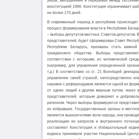
указы, выпущенные в перерывах между сессиями 
конституцией 1996. Конституция ограничивает раб
не более 170 дней.
В современный период в республике происходят
процесс формирования власти в Республике Беларус
– выборы депутатов местных Советов депутатов. 
представителей, будет сформирован Совет Респуб
Республике Беларусь, призваны стать важной
гражданского общества. Выборы представляю
соответствии с которыми, из человеческой сре
(например, для управления определенной организ
т.д.) В соответствии со ст. 21 Всеобщей деклар
управлении своей страной, непосредственно ил
наравне с референдумом являются одной из форм
от одних людей к другим мирным путем, через 
представителей, которым доверяют и добровол
регионом. Через выборы формируются представите
их избравших. Государственные органы и местно
являются выразителями воли народа, они проводя
реализацию их запросов и внутреннего потенци
составляют Конституция и Избирательный кодек
кодекса принимали участие Национальный Центр