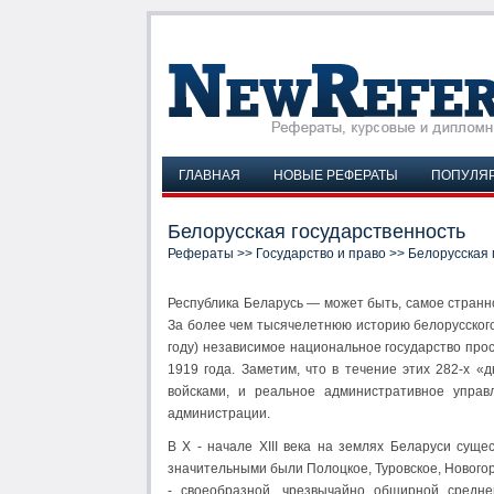
ГЛАВНАЯ
НОВЫЕ РЕФЕРАТЫ
ПОПУЛЯ
Белорусская государственность
Рефераты
>>
Государство и право
>> Белорусская 
Республика Беларусь — может быть, самое странн
За более чем тысячелетнюю историю белорусского
году) независимое национальное государство про
1919 года. Заметим, что в течение этих 282-х 
войсками, и реальное административное управ
администрации.
В Х - начале ХІІІ века на землях Беларуси суще
значительными были Полоцкое, Туровское, Новогоро
- своеобразной, чрезвычайно обширной средн