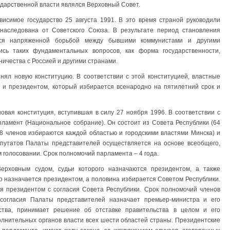
осударственной власти являлся Верховный Совет.
висимое государство 25 августа 1991. В это время страной руководили
наследована от Советского Союза. В результате период становления
ался напряженной борьбой между бывшими коммунистами и другими
ись таких фундаментальных вопросов, как форма государственности,
ничества с Россией и другими странами.
ял новую конституцию. В соответствии с этой конституцией, властные
и президентом, который избирается всенародно на пятилетний срок и
вая конституция, вступившая в силу 27 ноября 1996. В соответствии с
ламент (Национальное собрание). Он состоит из Совета Республики (64
 8 членов избираются каждой областью и городскими властями Минска) и
епутатов Палаты представителей осуществляется на основе всеобщего,
м голосовании. Срок полномочий парламента – 4 года.
ерховным судом, судьи которого назначаются президентом, а также
о назначается президентом, а половина избирается Советом Республики.
я президентом с согласия Совета Республики. Срок полномочий членов
 согласия Палаты представителей назначает премьер-министра и его
ьства, принимает решение об отставке правительства в целом и его
олнительных органов власти всех шести областей страны. Президентские