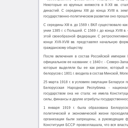
Некоторые из крупных княжеств в Х-ХІІ вв. ст
династий. С середины ХІІІ до конца ХVІІІ в. зе
государственно-политическом развитии оно прошло
С середины ХІІІ в. до 1569 г. ВКЛ существовало к
унии 1385 г. с Польшей. С 1569 г. до конца ХVІІІ 
этой своеобразной федерации. С ретроспективной
конце ХVІІ-ХVІІІ вв. представлял начальную фо
гражданскому обществу.
После включения в состав Российской империи 
официальном ее названии: с 1840 г. - Северо-За
которые выделяли бы ее как регион, который 
белорусов с 1801 г. входила в состав Минской, Мог
25 марта 1918 г. в условиях оккупации Беларуси
Белорусская Народная Республика - национал
государством она не стала: не имела Конституц
силы, финансы и другие атрибуты государственнос
1 января 1919 г. была образована Белорусск
политической и экономической жизни проходил
организации были запрещены, а руководящие фу
Конституция БССР провозглашала, что вся власть