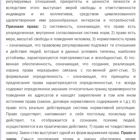
регулируемых отношений, приоритеты и ценности личности и
вследствие этого выступает мерой свободы и ответственности
индивидов и их коллективов, средством цивилизованного
удовлетворения ими разнообразных интересов и потребностей.
Признаки права:
1) системность, означающая, что право есть
упорядоченная, внутренне согласованная система норм; 2) право есть
мера, масштаб свободы и поведения человека; 3) нормативность права
– означающая, что правовому регулированию подлежат те отношения
и действия людей, которые в данных условиях типичны, наиболее
устойчивы, характеризуются повторяемостью и всеобщностью; 4) гос-
венная обеспеченность, означающая, что создание, реализация,
охрана права неразрывно связана с гос-венной деят-стью; 5)
формальная определенность – означающая, что принципы и
предписания права характеризуются определенностью, т.е. всегда
содержат определенное указание относительно границ правомерности
поведения их адресатов и находят закрепление в том или ином
источнике права (законе, договоре нормативного содержания и т.д.); 6)
право есть реально действующая система нормативной регуляции.
Право существует, напоминает о себе постольку, поскольку оно
действует, т.е. отображается в сознании, психике людей,
осуществляется в их практических действиях; 7) право не тождественно
закону. Закон-ство выступает одной из форм выражения права.
Право и
закон.
Смысл различения права и закона обусловлен двумя