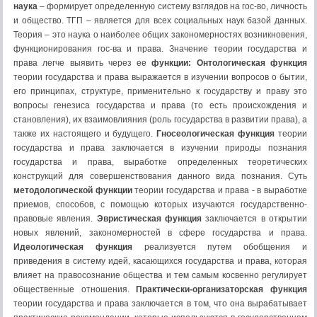
наука
– формирует определенную систему взглядов на гос-во, личность
и общество. ТГП – является для всех социальных наук базой данных.
Теория – это наука о наиболее общих закономерностях возникновения,
функционирования гос-ва и права. Значение теории государства и
права легче выявить через ее
функции:
Онтологическая функция
теории государства и права выражается в изуче­нии вопросов о бытии,
его принципах, структуре, применительно к госу­дарству и праву это
вопросы генезиса государства и права (то есть происхож­дения и
становления), их взаимовлияния (роль государства в развитии права), а
также их настоящего и будущего.
Гносеологическая функция
теории
государства и права заключается в изу­чении природы познания
государства и права, выработке определенных те­оретических
конструкций для совершенствования данного вида познания. Суть
методологической функции
теории государства и права - в выработ­ке
приемов, способов, с помощью которых изучаются государственно-
правовые явления.
Эвристическая функция
заключается в открытии
новых явлений, законо­мерностей в сфере государства и права.
Идеологическая функция
реализуется путем обобщения и
приведения в систему идей, касающихся государства и права, которая
влияет на правосоз­нание общества и тем самым косвенно регулирует
общественные отношения.
Практически-организаторская функция
теории государства и права зак­лючается в том, что она вырабатывает