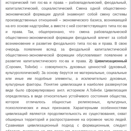
исторический тип гос-ва и права – рабовладельческий, феодальный,
капиталистический, социалистический. Смена одной общественно-
экономической формации другой знаменует собой смену системы
производственных отношений – экономического базиса, возникающей
на его основе надстройки, а вместе с ней соответствующего типа гос-ва
и права. Так, общепризнано, что смена рабовладельческой
общественно-экономической формации феодальной влечет за собой
возникновение и развитие феодального типа гос-ва и права. В свою
очередь появление вслед за феодальной капиталистической
общественно-экономической формации обусловливает появление и
развитие капиталистического гос-ва и права.
2) Цивилизационный
(Сорокин, Тойнби) – совокупность духовных ценностей (духовный,
культурологический). За основу берутся не материальные, социальные
или иные им подобные элементы, а исключительно духовные,
культурные факторы. Понятие цивилизации в наиболее развернутом
виде было сформулировано англ. историком А.Тойнби. Цивилизация
определялась в виде относительно устойчивого состояния общества,
которое отличалось общностью религиозных, культурных,
психологических и иных признаков. Характерными особенностями
цивилизаций являются продолжительность их существования, охват
обширных территорий и распространение на огромное число людей.
Сравнивая цивилизационный подход с формационным, следует