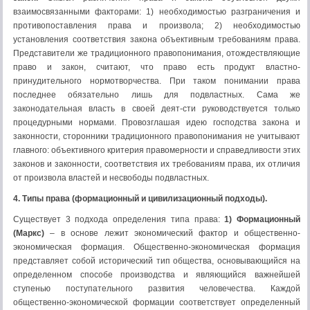
взаимосвязанными факторами: 1) необходимостью разграничения и
противопоставления права и произвола; 2) необходимостью
установления соответствия закона объективным требованиям права.
Представители же традиционного правопонимания, отождествляющие
право и закон, считают, что право есть продукт властно-
принудительного нормотворчества. При таком понимании права
последнее обязательно лишь для подвластных. Сама же
законодательная власть в своей деят-сти руководствуется только
процедурными нормами. Провозглашая идею господства закона и
законности, сторонники традиционного правопонимания не учитывают
главного: объективного критерия правомерности и справедливости этих
законов и законности, соответствия их требованиям права, их отличия
от произвола властей и несвободы подвластных.
4. Типы права (формационный и цивилизационный подходы).
Существует 3 подхода определения типа права:
1) Формационный
(Маркс)
– в основе лежит экономический фактор и общественно-
экономическая формация. Общественно-экономическая формация
представляет собой исторический тип общества, основывающийся на
определенном способе производства и являющийся важнейшей
ступенью поступательного развития человечества. Каждой
общественно-экономической формации соответствует определенный