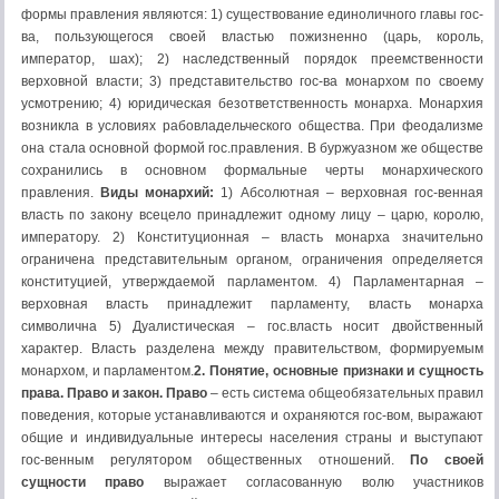
формы правления являются: 1) существование единоличного главы гос-
ва, пользующегося своей властью пожизненно (царь, король,
император, шах); 2) наследственный порядок преемственности
верховной власти; 3) представительство гос-ва монархом по своему
усмотрению; 4) юридическая безответственность монарха. Монархия
возникла в условиях рабовладельческого общества. При феодализме
она стала основной формой гос.правления. В буржуазном же обществе
сохранились в основном формальные черты монархического
правления.
Виды монархий:
1) Абсолютная – верховная гос-венная
власть по закону всецело принадлежит одному лицу – царю, королю,
императору. 2) Конституционная – власть монарха значительно
ограничена представительным органом, ограничения определяется
конституцией, утверждаемой парламентом. 4) Парламентарная –
верховная власть принадлежит парламенту, власть монарха
символична 5) Дуалистическая – гос.власть носит двойственный
характер. Власть разделена между правительством, формируемым
монархом, и парламентом.
2. Понятие, основные признаки и сущность
права. Право и закон. Право
– есть система общеобязательных правил
поведения, которые устанавливаются и охраняются гос-вом, выражают
общие и индивидуальные интересы населения страны и выступают
гос-венным регулятором общественных отношений.
По своей
сущности право
выражает согласованную волю участников