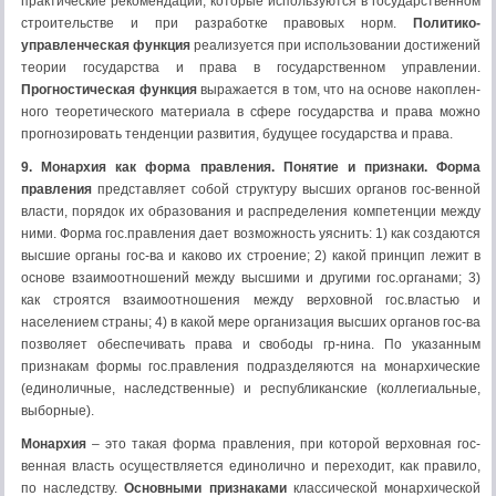
практические рекомендации, кото­рые используются в государственном
строительстве и при разработке пра­вовых норм.
Политико-
управленческая функция
реализуется при использовании дос­тижений
теории государства и права в государственном управлении.
Прогностическая функция
выражается в том, что на основе накоплен­
ного теоретического материала в сфере государства и права можно
прогно­зировать тенденции развития, будущее государства и права.
9. Монархия как форма правления. Понятие и признаки.
Форма
правления
представляет собой структуру высших органов гос-венной
власти, порядок их образования и распределения компетенции между
ними. Форма гос.правления дает возможность уяснить: 1) как создаются
высшие органы гос-ва и каково их строение; 2) какой принцип лежит в
основе взаимоотношений между высшими и другими гос.органами; 3)
как строятся взаимоотношения между верховной гос.властью и
населением страны; 4) в какой мере организация высших органов гос-ва
позволяет обеспечивать права и свободы гр-нина. По указанным
признакам формы гос.правления подразделяются на монархические
(единоличные, наследственные) и республиканские (коллегиальные,
выборные).
Монархия
– это такая форма правления, при которой верховная гос-
венная власть осуществляется единолично и переходит, как правило,
по наследству.
Основными признаками
классической монархической