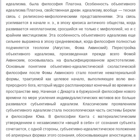
идеализма. была философия Платона. Особенность объективного
идеализма Платона, свойствен­ная древн. идеализму, вообще — тесная
связь с религиозно-мифологическими пред­ставлениями. Эта связь
усиливает­ся в начале н. э., в эпоху кризиса античного общества, когда
развивается неоплатонизм, сросшийся не только с мифологией, но и с
крайним мистициз­мом. Эта особенность объективного идеализма еще
сильнее выражена в эпоху сред­невековья, когда философия полностью
подчиняется теологии (Августин, Фома Аквинский). Перестройка
объективного идеализма, произведенная прежде всего Фо­мой
Аквннским, основывалась на фаль­сифицированном аристотелизме.
Основным понятием объективно-идеалистической схоластической
философии после Фомы Аквинского стало понятие нематери­альной
формы, трактуемой как целе­вое начало, выполняющее волю вне-
природного бога, который мудро распла­нировал конечный во времени и
про­странстве мир, Начиная с Декарта в буржуазной философии нового
времени по мере усиления индивидуалистиче­ских мотивов все больше
развивался субъективный идеализм. Классическим прояв­лением
субъективного идеализм стала гно­сеологическая часть системы Беркли
и философии Юма. В философии Канта с материалистическим
утверждением о независимости «вещей в себе» от соз­нания субъекта
сочетается, с одной стороны, субъективно-идеалистическое положение
об априорных формах этого сознания, обосновывающее агности­цизм, а