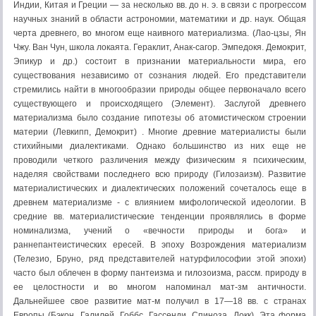
Индии, Китая и Греции — за несколько вв. до н. э. в связи с прогрессом
научных знаний в области астрономии, математики и др. наук. Общая
черта древнего, во многом еще наивного материализма. (Лао-цзы, Ян
Чжу. Ван Чун, школа локаята. Гераклит, Анак-сагор. Эмпедокя. Демокрит,
Эпикур и др.) состоит в признании материаль­ности мира, его
существования незави­симо от сознания людей. Его предста­вители
стремились найти в многообра­зии природы общее первоначало всего
существующего и происходящего (Эле­мент). Заслугой древнего
материализма было соз­дание гипотезы об атомистическом строении
материи (Левкипп, Демок­рит) . Многие древние материалисты были
стихийными диалектиками. Однако большинство из них еще не
проводили четкого различения между физическим я психическим,
наделяя свойствами последнего всю природу (Гилозаизм). Развитие
материалистических и диалектических положений сочеталось еще в
древнем материализме - с влиянием мифологиче­ской идеологии. В
средние вв. мате­риалистические тенденции проявлялись в форме
номинализма, учений о «вечности природы и бога» и
раннепантеистических ересей. В эпоху Возрож­дения материализм
(Телезио, Бруно, ряд пред­ставителей натурфилософии этой эпо­хи)
часто был облечен в форму пантеизма и гилозоизма, рассм. природу в
ее целостности и во многом напоминал мат-зм античности.
Дальнейшее свое развитие мат-м получил в 17—18 вв. с странах
Европы (Бэкон. Галилей, Гоббс. Гассенди, Спиноза. Локк). Эта форма