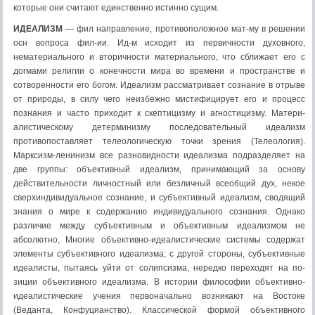
которые они считают единственно истинно сущим.
ИДЕАЛИЗМ
— фил направ­ление, противоположное мат-му в решении
осн вопроса фил-ии. Ид-м исходит из первичности духов­ного,
нематериального и вторичности материального, что сближает его с
догмами религии о конечности мира во времени и пространстве и
сотворенности его богом. Идеализм рассматривает созна­ние в отрыве
от природы, в силу чего неизбежно мистифицирует его и про­цесс
познания и часто приходит к скептицизму и агностицизму. Матери­
алистическому детерминизму последо­вательный идеализм
противопоставляет телео­логическую точки зрения (Телеология).
Марксизм-ле­нинизм все разновидности идеализма подразделяет на
две группы: объективный идеализм, принимающий за основу
действительности личностный или без­личный всеобщий дух, некое
сверхин­дивидуальное сознание, и субъектив­ный идеализм, сводящий
знания о мире к содержанию индивидуального сознания. Однако
различие между субъективным и объективным идеализмом не
абсолютно, Многие объективно-идеалисти­ческие системы содержат
элементы субъективного идеализма; с другой стороны, субъ­ективные
идеалисты, пытаясь уйти от солипсизма, нередко переходят на по­
зиции объективного идеализма. В истории фи­лософии объективно-
идеалистические учения первоначально возникают на Востоке
(Веданта, Конфуцианство). Классической формой объективного