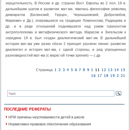
зерцательность. В России и др. стра­нах Вост. Европы во 2 пол. 19 в.
дальнейшим шагом в развитии мат-ма. явилась философия революц
де­мократов (Белинский, Герцен., Черны­шевский, Добролюбов,
Маркович и Др.), опиравшаяся на традиции Ломоносова, Радищева и
др. и в ряде отношений поднявшаяся над узким го­ризонтом
антропологизма и метафизи­ческого метода. Марксом и Энгельсом к
сере­дине 19 в. был создан диалектический мат-зм. В дальнейшей
истории мат-ма уже резко обозн 2 принцип раз­личн линии: развитие
диалектич и историч мат-ма, с одной сто­роны, и ряд упрощенных
разновидностей мат-ма (с маркс-ой точки зрения) — с др
Страница:
ПОСЛЕДНИЕ РЕФЕРАТЫ
НПИ причины неуспеваемости детей в школе
Нормативно-правовое обеспечение образования