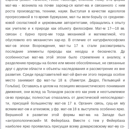
мат-ма - возникла на почве зарожд-ся капит-ма и связанного с ним
роста производства, техники, нау­ки. Выступая в качестве идеологов
про­грессивной в то время буржуазии, ма­т-ты вели борьбу со средневе­
ковой схоластикой и церковными авто­ритетами, обращались к опыту
как учителю и к природе как объекту философии. Мат-м 17—18 вв.
связан с бурно прогр-ми тогда механикой и математикой, что
обусловило его механистич хар-ер. В отличие от натурфилософских
мат-ов эпохи Возрождения, мат-ты 17 в. стали рассматривать
последние эле­менты природы как неодуш и бескачеств. Др
особенностью мат-ма этой эпохи было стремление к анали­зу, к
разделению природы на более или менее обособленные, не связанные
друг с другом области н объекты наследования и рассмотрение их вне
раз­вития. Среди представителей мат-ой фил-ии этого периода особое
место занимают фр мат-ты 18 в. (Ламетри. Дидро, Пельвеций и
Гольбах}. Оставаясь в целом на по­зициях механистического понимания
движения, они вслед за Толандом рас­см его как унив и неотъемлемое
св-во природы; пол­ностью отказались от деистической не­последоват-
ти, присущей боль­шинству мат-ов 17 в. Органи­ч связь, сущ-ая м/у
всяким мат-ом и атеизмом, у фр. мат-ов 18 в. выступила особенно ярко.
Вершиной в развитии этой формы мат-ма на Западе был
«антропологический» М. Фейербаха. Вместе с тем у Фейер­баха
наиболее ярко проявилась присущая всему домарксовскому мат-му со­