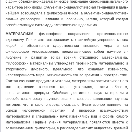
с др.— объективно-идеалисти­ческое признание сверхиндивидуаль­ного
характера этих форм. Субъектив­но-идеалистическая тенденция в даль­
нейшем возобладала в философии Фихте, а объективно-идеалистиче­
ская—в философии Шеллинга и, осо­бенно, Гегеля, который создал
всеобъем­лющую систему диалектического идеализма.
МАТЕРИАЛИЗМ
философское направление, противопо­ложное
идеализму. Различают материализм как стихийную уверенность всех
людей в объективном существовании внешнего мира и как
философское мировоззре­ние, представляющее собой научное уг­
лубление и развитие точки зрения стихийного материализма.
Философский материализм утверждает пер­вичность материального и
вторичность духовного, идеального, что означает извечность,
несотворенность мира, бес­конечность его во времени и простран­стве.
Считая сознание продуктом ма­терии, материализм рассматривает его
как отра­жение внешнего мира, утверждая, таким образом,
познаваемость природы. Обоб­щая достижения наук, материализм
способство­вал росту научного знания, совершен­ствованию научных
методов, что в свою очередь оказывало благотворное влияние на
успехи человеческой прак­тики. В процессе взаимодействия
материализма и специальных наук изменялись вид и формы самого
материализма. Первые учения материализма появляются вместе с
возникновением философии, в рабовладельческих обществах древней