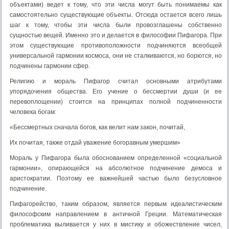
объектами) ведет к тому, что эти числа могут быть понимаемы как
самостоятельно существующие объекты. Отсюда остается всего лишь
шаг к тому, чтобы эти числа были провозглашены собственно
сущностью вещей. Именно это и делается в философии Пифагора. При
этом существующие противоположности подчиняются всеобщей
универсальной гармонии космоса, они не сталкиваются, но борются, но
подчинены гармонии сфер.
Религию и мораль Пифагор считал основными атрибутами
упорядочения общества. Его учение о бессмертии души (и ее
перевоплощении) стоится на принципах полной подчиненности
человека богам:
«Бессмертных сначала богов, как велит нам закон, почитай,
Их почитая, также отдай уважение богоравным умершим»
Мораль у Пифагора была обоснованием определенной «социальной
гармонии», опирающейся на абсолютное подчинение демоса и
аристократии. Поэтому ее важнейшей частью было безусловное
подчинение.
Пифагорейство, таким образом, является первым идеалистическим
философским направлением в античной Греции. Математическая
проблематика выливается у них в мистику и обожествление чисел,