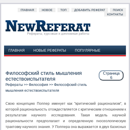
ГЛАВНАЯ
НОВОЕ
ТОП
ДОБАВИТЬ РЕФЕРАТ
ПОИСК
КОНТАКТЫ
ГЛАВНАЯ
НОВЫЕ РЕФЕРАТЫ
ПОПУЛЯРНЫЕ
ДОБАВИТЬ РЕФЕРАТ
ПОИСК
КОНТАКТЫ
Философский стиль мышления
Страница
6
естествоиспытателя
Рефераты
>>
Философия
>> Философский стиль
мышления естествоиспытателя
Свою концепцию Поппер именует как "критический рационализм", в
которой рациональность отождествляется с критическим отношением к
результатам научного исследования. Такая модель научной
рациональности предполагает и определенную гносеологическую
трактовку научного знания. У Поппера она выражается в двух базисных