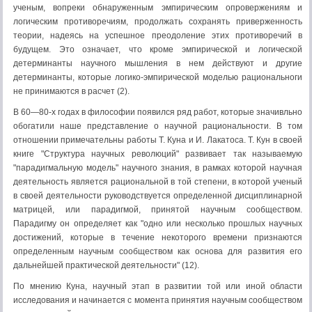
ученым, вопреки обнаруженным эмпирическим опровержениям и
логическим противоречиям, продолжать сохранять приверженность
теории, надеясь на успешное преодоление этих противоречий в
будущем. Это означает, что кроме эмпирической и логической
детерминанты научного мышления в нем действуют и другие
детерминанты, которые логико-эмпирической моделью рациональноги
не принимаются в расчет (2).
В 60—80-х годах в философии появился ряд работ, которые значивльно
обогатили наше представление о научной рациональности. В том
отношении примечательны работы Т. Куна и И. Лакатоса. Т. Кун в своей
книге "Структура научных революций" развивает так называемую
"парадигмальную модель" научного знания, в рамках которой научная
деятельность является рациональной в той степени, в которой ученый
в своей деятельности руководствуется определенной дисциплинарной
матрицей, или парадигмой, принятой научным сообществом.
Парадигму он определяет как "одно или несколько прошлых научных
достижений, которые в течение некоторого времени признаются
определенным научным сообществом как основа для развития его
дальнейшей практической деятельности" (12).
По мнению Куна, научный этап в развитии той или иной области
исследования и начинается с момента принятия научным сообществом