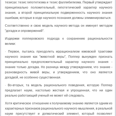
тезисах: тезис гипотетизма и тезис фаллибилизма. Первый утверждает
принципиально положительный, гипотетический характер научного
знания, а второй принципиальную подверженность научного знания
ошибкам, которые в ходе научного познания должны элиминироваться.
Соответственно и свою модель научного метода он именует методом
"догадок и опровержений".
Издержки попперовского подхода к сохранению рациональности
велики:
· Первое, пытаясь преодолеть иррационализм юмовской трактовки
научного знания как "животной веры", Поппер вынужден признать
принципиально предположительный характер научного знания -
знание только догадка. Но разница между утверждением, что знание -
разновидность живой веры, и утверждением, что оно является
догадкой, не особенно существенная.
· Во-вторых, та модель рационального поведения, которую Поппер
предлагает науке, настолько жесткая и упрощенная, что ни один
реально работающий ученый не может ей следовать.
Хотя критическое отношение к получаемому знанию является одним из
характерных признаков рационального научного мышления, в реальной
науке присутствует и догматический элемент, который позволяет