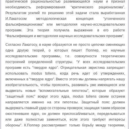
практической рациональностью развивающейся науки и признал
необходимость реформирования “критического рационализма”.
Результатом усилий по решению этой задачи стала выработанная
И.Лакатосом методологическая концепция “утонченного
фальсификационизма” или методология научно-исследовательских
программ. Эта теория получила выражение в его работе
“Фальсификация и методология научных исследовательских программ”.
Согласно Лакатосу, в науке образуются не просто цепочки сменяющих
одна другую теорий, о которых пишет Поппер, но научные
исследовательские программы, т.е. совокупности теоретических
построений определенной структуры. “У всех исследовательских
программ есть “твердое ядро”. Отрицательная эвристика запрещает
использовать modus tollens, когда речь идет об утверждениях,
включенных в “твердое ядро”. Вместо этого мы должны напрягать нашу
изобретательность, чтобы прояснять, развивать уже имеющиеся или
выдвигать новые “вспомогательные гипотезы”, которые образуют
“защитный пояс” вокруг этого ядра, modus tollens своим острием
направляется именно на эти гипотезы. Защитный пояс должен
выдержать главный удар со стороны проверок; защищая таким образом
окостеневшее ядро, он должен приспосабливаться, переделываться
или даже полностью заменяться, если этого требуют интересы
обороны”. К.Поппер рассматривает только борьбу между теориями,