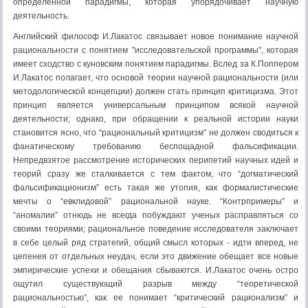
определенной парадигмы, которая упорядочивает научную
деятельность.
Английский философ И.Лакатос связывает новое понимание научной
рациональности с понятием "исследовательской программы", которая
имеет сходство с куновским понятием парадигмы. Вслед за К.Поппером
И.Лакатос полагает, что основой теории научной рациональности (или
методологической концепции) должен стать принцип критицизма. Этот
принцип является универсальным принципом всякой научной
деятельности; однако, при обращении к реальной истории науки
становится ясно, что “рациональный критицизм” не должен сводиться к
фанатическому требованию беспощадной фальсификации.
Непредвзятое рассмотрение исторических перипетий научных идей и
теорий сразу же сталкивается с тем фактом, что “догматический
фальсификационизм” есть такая же утопия, как формалистические
мечты о “евклидовой” рациональной науке. “Контрпримеры” и
“аномалии” отнюдь не всегда побуждают ученых расправляться со
своими теориями; рациональное поведение исследователя заключает
в себе целый ряд стратегий, общий смысл которых - идти вперед, не
цепенея от отдельных неудач, если это движение обещает все новые
эмпирические успехи и обещания сбываются. И.Лакатос очень остро
ощутил существующий разрыв между “теоретической
рациональностью”, как ее понимает “критический рационализм” и