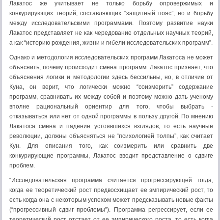
Лакатос же учитывает не только борьбу опровержимых и
конкурирующих теорий, составляющих “защитный пояс”, но и борьбу
между исследовательскими программами. Поэтому развитие науки
Лакатос представляет не как чередование отдельных научных теорий,
а как “историю рождения, жизни и гибели исследовательских программ”.
Однако и методология исследовательских программ Лакатоса не может
объяснить, почему происходит смена программ. Лакатос признает, что
объяснения логики и методологии здесь бессильны, но, в отличие от
Куна, он верит, что логически можно “соизмерить” содержание
программ, сравнивать их между собой и поэтому можно дать ученому
вполне рациональный ориентир для того, чтобы выбрать -
отказываться или нет от одной программы в пользу другой. По мнению
Лакатоса смена и падение устоявшихся взглядов, то есть научные
революции, должны объясняться не “психологией толпы”, как считает
Кун. Для описания того, как соизмерить или сравнить две
конкурирующие программы, Лакатос вводит представление о сдвиге
проблем.
“Исследовательская программа считается прогрессирующей тогда,
когда ее теоретический рост предвосхищает ее эмпирический рост, то
есть когда она с некоторым успехом может предсказывать новые факты
(“прогрессивный сдвиг проблемы”). Программа регрессирует, если ее
теоретический рост отстает от ее эмпирического роста, то есть когда