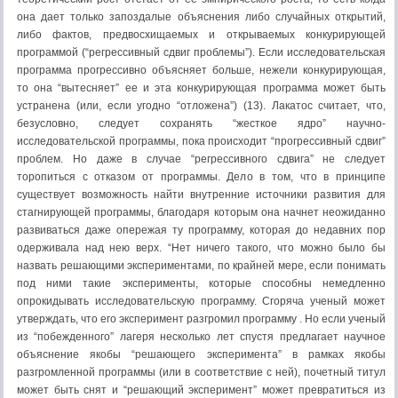
она дает только запоздалые объяснения либо случайных открытий,
либо фактов, предвосхищаемых и открываемых конкурирующей
программой (“регрессивный сдвиг проблемы”). Если исследовательская
программа прогрессивно объясняет больше, нежели конкурирующая,
то она “вытесняет” ее и эта конкурирующая программа может быть
устранена (или, если угодно “отложена”) (13). Лакатос считает, что,
безусловно, следует сохранять “жесткое ядро” научно-
исследовательской программы, пока происходит “прогрессивный сдвиг”
проблем. Но даже в случае “регрессивного сдвига” не следует
торопиться с отказом от программы. Дело в том, что в принципе
существует возможность найти внутренние источники развития для
стагнирующей программы, благодаря которым она начнет неожиданно
развиваться даже опережая ту программу, которая до недавних пор
одерживала над нею верх. “Нет ничего такого, что можно было бы
назвать решающими экспериментами, по крайней мере, если понимать
под ними такие эксперименты, которые способны немедленно
опрокидывать исследовательскую программу. Сгоряча ученый может
утверждать, что его эксперимент разгромил программу . Но если ученый
из “побежденного” лагеря несколько лет спустя предлагает научное
объяснение якобы “решающего эксперимента” в рамках якобы
разгромленной программы (или в соответствие с ней), почетный титул
может быть снят и “решающий эксперимент” может превратиться из