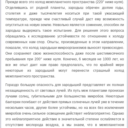
Прежде всего это холод межпланетного пространства (220° ниже нуля).
Отделившись от родной планеты, зародыш обречен долгие годы,
столетия и даже тысячелетия носиться при такой ужасающей
температу­ре, прежде чем счастливый случай даст ему возможность
опуститься на новую землю. Невольно является сомнение, способен ли
зародыш выдержать такое испытание. Для решения этого вопроса
обращались к исследованию устойчивости по отношению к холоду
современных нам спор. Опыты, произведенные в этом направлении,
показали, что холод зародыши микроорганизмов выносят превосходно.
Они сохраняют свою жизнеспособность даже после шестимесячного
пребывания при 200° ниже нуля. Конечно, 6 месяцев не 1000 лет, но
все же опыт дает нам право предполагать, что по крайней мере
некоторые из зародышей могут пере­нести страшный холод
межпланетного пространства.
Гораздо большую опасность для зародышей представляет их полная
незащищенность от световых лучей. Их путь меж планетами пронизан
лучами солнц, губительными для большинства микробов. Некоторые
бактерии погибают от действия прямых солнечных лучей уже в течение
нескольких часов, другие более устойчивы, но на всех без исключения
микробов очень сильное освещение действует неблагоприятно. Однако
это неблагоприятное действие в значительной степени ослабляется в
отсут­ствие кислорода воздуха, а мы знаем, что в межпланетном