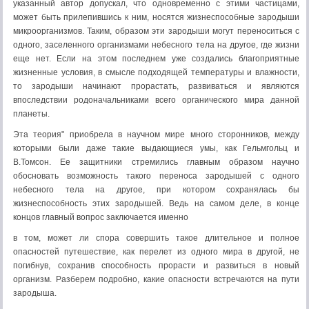
указанный автор допускал, что одновременно с этими частицами,
может быть прилепив­шись к ним, носятся жизнеспособные зародыши
микроорганизмов. Таким, образом эти зародыши могут переноситься с
одного, заселенного орга­низмами небесного тела на другое, где жизни
еще нет. Если на этом послед­нем уже создались благоприятные
жизненные условия, в смысле подходящей температуры и влажности,
то зародыши начинают прорастать, разви­ваться и являются
впоследствии родоначальниками всего органического мира данной
планеты.
Эта теория" приобрела в научном мире много сторонников, между
которыми были даже такие выдающиеся умы, как Гельмгольц и
В.Томсон. Ее защитники стремились главным образом научно
обосновать возможность такого переноса зародышей с одного
небесного тела на дру­гое, при котором сохранялась бы
жизнеспособность этих зародышей. Ведь на самом деле, в конце
концов главный вопрос заключается именно
в том, может ли спора совершить такое длительное и полное
опасностей путешествие, как перелет из одного мира в другой, не
погибнув, сохранив способность прорасти и развиться в новый
организм. Разберем подробно, какие опасности встречаются на пути
зародыша.