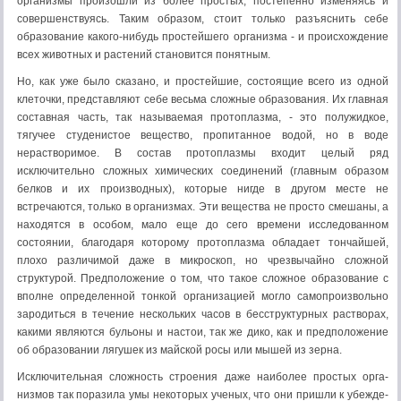
организмы произошли из более про­стых, постепенно изменяясь и
совершенствуясь. Таким образом, стоит только разъяснить себе
образование какого-нибудь простейшего организ­ма - и происхождение
всех животных и растений становится понятным.
Но, как уже было сказано, и простейшие, состоящие всего из одной
клеточки, представляют себе весьма сложные образования. Их главная
составная часть, так называемая протоплазма, - это полужидкое,
тягучее студенистое вещество, пропитанное водой, но в воде
нерастворимое. В состав протоплазмы входит целый ряд
исключительно сложных хими­ческих соединений (главным образом
белков и их производных), которые нигде в другом месте не
встречаются, только в организмах. Эти вещества не просто смешаны, а
находятся в особом, мало еще до сего времени иссле­дованном
состоянии, благодаря которому протоплазма обладает тончай­шей,
плохо различимой даже в микроскоп, но чрезвычайно сложной
структурой. Предположение о том, что такое сложное образование с
вполне определенной тонкой организацией могло самопроизвольно
зародиться в течение нескольких часов в бесструктурных растворах,
какими являют­ся бульоны и настои, так же дико, как и предположение
об образовании лягушек из майской росы или мышей из зерна.
Исключительная сложность строения даже наиболее простых орга­
низмов так поразила умы некоторых ученых, что они пришли к убежде­