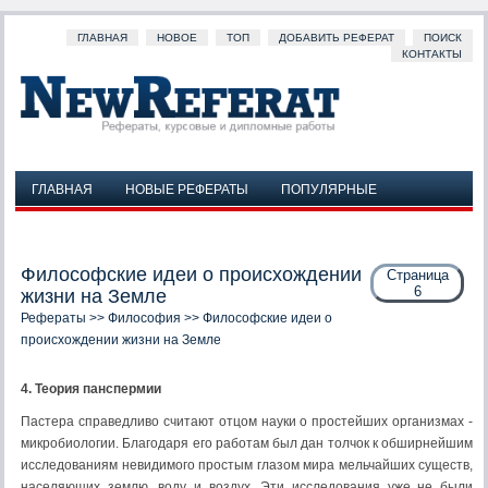
ГЛАВНАЯ
НОВОЕ
ТОП
ДОБАВИТЬ РЕФЕРАТ
ПОИСК
КОНТАКТЫ
ГЛАВНАЯ
НОВЫЕ РЕФЕРАТЫ
ПОПУЛЯРНЫЕ
ДОБАВИТЬ РЕФЕРАТ
ПОИСК
КОНТАКТЫ
Философские идеи о происхождении
Страница
6
жизни на Земле
Рефераты
>>
Философия
>> Философские идеи о
происхождении жизни на Земле
4. Теория панспермии
Пастера справедливо считают отцом науки о простейших организ­мах -
микробиологии. Благодаря его работам был дан толчок к обширней­шим
исследованиям невидимого простым глазом мира мельчайших существ,
населяющих землю, воду и воздух. Эти исследования уже не были