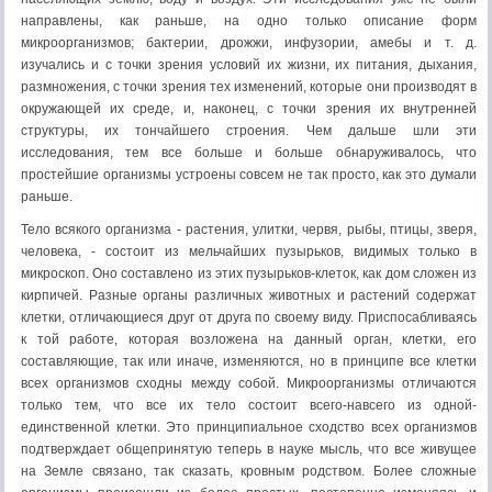
напра­влены, как раньше, на одно только описание форм
микроорганизмов; бактерии, дрожжи, инфузории, амебы и т. д.
изучались и с точки зрения условий их жизни, их питания, дыхания,
размножения, с точки зрения тех изменений, которые они производят в
окружающей их среде, и, нако­нец, с точки зрения их внутренней
структуры, их тончайшего строения. Чем дальше шли эти
исследования, тем все больше и больше обнаружива­лось, что
простейшие организмы устроены совсем не так просто, как это думали
раньше.
Тело всякого организма - растения, улитки, червя, рыбы, птицы, зверя,
человека, - состоит из мельчайших пузырьков, видимых только в
микроскоп. Оно составлено из этих пузырьков-клеток, как дом сложен из
кирпичей. Разные органы различных животных и растений содержат
клетки, отличающиеся друг от друга по своему виду. Приспосабливаясь
к той работе, которая возложена на данный орган, клетки, его
составляю­щие, так или иначе, изменяются, но в принципе все клетки
всех организ­мов сходны между собой. Микроорганизмы отличаются
только тем, что все их тело состоит всего-навсего из одной-
единственной клетки. Это принципиальное сходство всех организмов
подтверждает общепринятую теперь в науке мысль, что все живущее
на Земле связано, так сказать, кровным родством. Более сложные