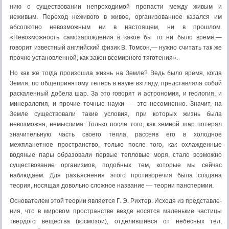
нию о существовании непроходимой пропасти между живым и
неживым. Переход неживого в живое, организованное казался им
абсолютно невозможным ни в настоящем, ни в прошлом.
«Невозможность самозарож­дения в какое бы то ни было время,—
говорит известный английский физик В. Томсон,— нужно считать так же
прочно установленной, как закон всемирного тяготения».
Но как же тогда произошла жизнь на Земле? Ведь было время, когда
Земля, по общепринятому теперь в науке взгляду, представляла собой
раскаленный добела шар. За это говорят и астрономия, и геология, и
минералогия, и прочие точные науки — это несомненно. Значит, на
Зем­ле существовали такие условия, при которых жизнь была
невозможна, немыслима. Только после того, как земной шар потерял
значительную часть своего тепла, рассеяв его в холодное
межпланетное пространство, только после того, как охлажденные
водяные пары образовали первые тепловые моря, стало возможно
существование организмов, подобных тем, которые мы сейчас
наблюдаем. Для разъяснения этого противоречия была создана
теория, носящая довольно сложное название — теории панспермии.
Основателем этой теории является Г. Э. Рихтер. Исходя из представле­
ния, что в мировом пространстве везде носятся маленькие частицы
твердо­го вещества (космозои), отделившиеся от небесных тел,