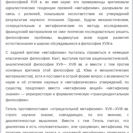
философией XVII в. во имя науки: его привержен­цы критиковали
идеалистические тенденции прежней «ме­тафизики», раскрывали ее
связь с религией, показывали несоответствие ее утверждений
результатам научного по­знания. Однако, будучи механистическим,
созерцательным и метафизическим по методу исследования,
французский материализм не смог логически последовательно решить
философские проблемы, выдвинутые всем ходом развития
естествознания и широко обсуждавшиеся в философии XVIII в.
С задачей критики «метафизики» пыталась справиться и не­мецкая
классическая философия. Кант, выступив про­тив рационалистической,
аналитической философии XVII— XVIII вв. и вместе с тем против
основных критиков этой философии (Д. Юма и механистических
материалистов), хотя и поставил в острой форме вопрос о возможности
нау­ки и об отличии научных и «метафизических» утвержде­ний, по
существу, предложил вместо «метафизики вещей» «метафизику
знания» — априористскую и формалистиче­скую «трансцендентальную
философию».
Гегель противопоставил «отрицательной метафизике» XVII—XVIII вв.
строго научное знание, совпадающее, по его мнению, с
диалектичностью мышления. Вместе с тем Гегель считал, что
диалектика и есть «положительная», или «разумная», метафизика. На
практике реализация тезиса о «разумной метафизике» приводила к