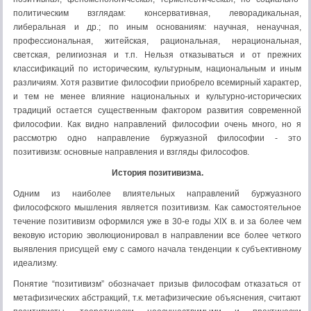
политическим взглядам: консервативная, леворадикальная,
либеральная и др.; по иным основаниям: научная, ненаучная,
профессиональная, житейская, рациональная, нерациональная,
светская, религиозная и т.п. Нельзя отказываться и от прежних
классификаций по историческим, культурным, национальным и иным
различиям. Хотя развитие философии приобрело всемирный характер,
и тем не менее влияние национальных и культурно-исторических
традиций остается существенным фактором развития современной
философии. Как видно направлений философии очень много, но я
рассмотрю одно направление буржуазной философии - это
позитивизм: основные направления и взгляды философов.
История позитивизма.
Одним из наиболее влиятельных направлений буржу­азного
философского мышления является позитивизм. Как самостоятельное
течение позитивизм оформился уже в 30-е годы XIX в. и за более чем
вековую историю эволюционировал в направлении все более четкого
выявления присущей ему с самого начала тенденции к субъективному
идеализму.
Понятие “позитивизм” обозначает призыв философам отказаться от
метафизических абстракций, т.к. метафизические объяснения, считают