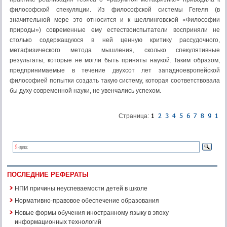
философской спекуляции. Из философской системы Гегеля (в
значитель­ной мере это относится и к шеллинговской «Философии
природы») современные ему естествоиспытатели восприня­ли не
столько содержащуюся в ней ценную критику рассу­дочного,
метафизического метода мышления, сколько спе­кулятивные
результаты, которые не могли быть приняты наукой. Таким образом,
предпринимаемые в течение двух­сот лет западноевропейской
философией попытки создать такую систему, которая соответствовала
бы духу современ­ной науки, не увенчались успехом.
Страница:
ПОСЛЕДНИЕ РЕФЕРАТЫ
НПИ причины неуспеваемости детей в школе
Нормативно-правовое обеспечение образования
Новые формы обучения иностранному языку в эпоху
информационных технологий