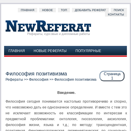
ГЛАВНАЯ
НОВОЕ
ТОП
ДОБАВИТЬ РЕФЕРАТ
ПОИСК
КОНТАКТЫ
ГЛАВНАЯ
НОВЫЕ РЕФЕРАТЫ
ПОПУЛЯРНЫЕ
ДОБАВИТЬ РЕФЕРАТ
ПОИСК
КОНТАКТЫ
Философия позитивизма
Страница
1
Рефераты
>>
Философия
>> Философия позитивизма
Введение.
Философия сегодня понимается настолько противоречиво и спорно,
что невозможно дать ее однозначное определение. И вместе с тем это
не исключает возможность ее классификации по интересам к
предметной проблематики: онтология, гносеология, аксиология,
философия жизни, языка и т.д.; по методу: трансцендентная,
позитивная, феноменологическая, герменевтическая; по социально-