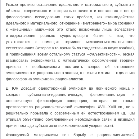
Резкое противо­поставление идеального и материального, субъекта и
объ­екта, «первичных» и «вторичных» качеств и постановка в центр
философского исследования таких проблем, как вза­имодействие
идеального и материального, отношение «внутреннего» мира сознания
к «внешнему» миру,—все это стало возможным лишь вследствие
отождествления реально существующего бытия с тем, что
ухватывается с по­мощью терминов механико-математического
естествозна­ния (которое в то время было тождественно науке вообще),
и приписывания всему остальному статуса «субъектив­ности». Тесная
взаимосвязь эксперимента с математи­чески оформленной теорией
привела к необходимости по­ставить вопрос об отношении
эмпирического и рациональ­ного знания, а в связи с этим — к делению
философов на эмпириков и рационалистов.
Д. Юм доводит односторонний эмпиризм до логическо­го конца и
создает субъективно-идеалистическую, феноме­налистскую и
агностическую философскую концепцию, ко­торая не только
противостояла рационалистической фило­софии XVII—XVIII вв., но и
решительно порывала с сов­ременным ей естествознанием (Д. Юм
отрицал объективно обусловленные необходимые связи и низводил
причин­ность до субъективно-психологической уверенности).
Французский материализм вел борьбу с рационалисти­ческой