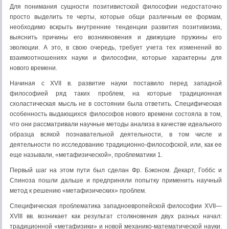
Для понимания сущности позитивистской философии недостаточно
просто выделить те черты, которые общи раз­личным ее формам,
необходимо вскрыть внутренние тен­денции развития позитивизма,
выяснить причины его воз­никновения и движущие пружины его
эволюции. А это, в свою очередь, требует учета тех изменений во
взаимоотношениях науки и философии, которые характерны для
нового времени.
Начиная с XVII в. развитие науки поставило перед за­падной
философией ряд таких проблем, на которые тради­ционная
схоластическая мысль не в состоянии была отве­тить. Специфическая
особенность выдающихся философов нового времени состояла в том,
что они рассматривали на­учные методы анализа в качестве идеального
образца вся­кой познавательной деятельности, в том числе и
деятельно­сти по исследованию традиционно-философской, или, как ее
еще называли, «метафизической», проблематики 1.
Первый шаг на этом пути был сделан Фр. Бэконом. Де­карт, Гоббс и
Спиноза пошли дальше и предприняли по­пытку применить научный
метод к решению «метафизи­ческих» проблем.
Специфическая проблематика западноевропейской фи­лософии XVII—
XVIII вв. возникает как результат столк­новения двух разных начал:
традиционной «метафизики» и новой механико-математической науки.