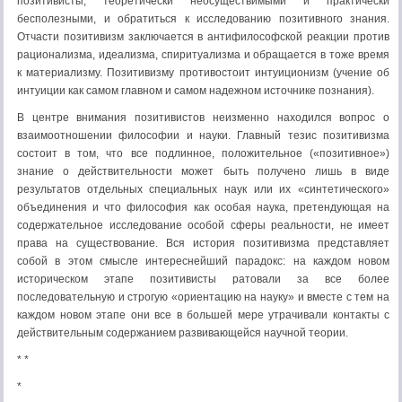
позитивисты, теоретически неосуществимыми и практически
бесполезными, и обратиться к исследованию позитивного знания.
Отчасти позитивизм заключается в антифилософской реакции против
рационализма, идеализма, спиритуализма и обращается в тоже время
к материализму. Позитивизму противостоит интуиционизм (учение об
интуиции как самом главном и самом надежном источнике познания).
В центре внимания позитивистов неизменно находился вопрос о
взаимоотношении философии и науки. Главный тезис позитивизма
состоит в том, что все подлинное, поло­жительное («позитивное»)
знание о действительности мо­жет быть получено лишь в виде
результатов отдельных специальных наук или их «синтетического»
объединения и что философия как особая наука, претендую­щая на
содержательное исследование особой сферы реаль­ности, не имеет
права на существование. Вся история по­зитивизма представляет
собой в этом смысле интересней­ший парадокс: на каждом новом
историческом этапе пози­тивисты ратовали за все более
последовательную и строгую «ориентацию на науку» и вместе с тем на
каждом новом этапе они все в большей мере утрачивали контакты с
дей­ствительным содержанием развивающейся научной тео­рии.
* *
*