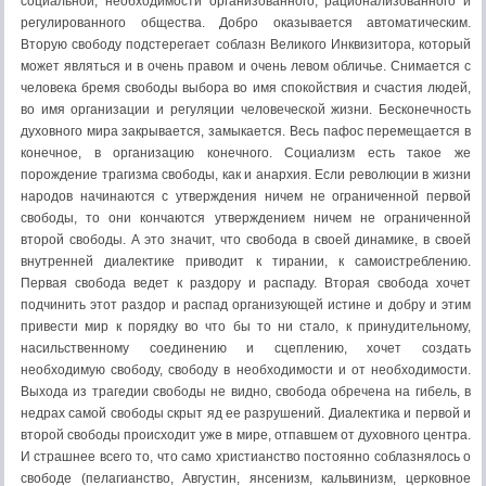
социальной, необходимости организованного, рационализованного и
регулированного общества. Добро оказывается автоматическим.
Вторую свободу подстерегает соблазн Великого Инквизитора, который
может являться и в очень правом и очень левом обличье. Снимается с
человека бремя свободы выбора во имя спокойствия и счастия людей,
во имя организации и регуляции человеческой жизни. Бесконечность
духовного мира закрывается, замыкается. Весь пафос перемещается в
конечное, в организацию конечного. Социализм есть такое же
порождение трагизма свободы, как и анархия. Если революции в жизни
народов начинаются с утверждения ничем не ограниченной первой
свободы, то они кончаются утверждением ничем не ограниченной
второй свободы. А это значит, что свобода в своей динамике, в своей
внутренней диалектике приводит к тирании, к самоистреблению.
Первая свобода ведет к раздору и распаду. Вторая свобода хочет
подчинить этот раздор и распад организующей истине и добру и этим
привести мир к порядку во что бы то ни стало, к принудительному,
насильственному соединению и сцеплению, хочет создать
необходимую свободу, свободу в необходимости и от необходимости.
Выхода из трагедии свободы не видно, свобода обречена на гибель, в
недрах самой свободы скрыт яд ее разрушений. Диалектика и первой и
второй свободы происходит уже в мире, отпавшем от духовного центра.
И страшнее всего то, что само христианство постоянно соблазнялось о
свободе (пелагианство, Августин, янсенизм, кальвинизм, церковное