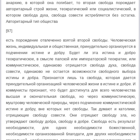
анархию, в которой она погибает, то вторая свобода порождает
авторитарный строй жизни, теократический или социалистический, в
котором свобода духа, свобода совести истребляется без остатка.
Авторитарный тип общества
[97]
есть порождение отвлеченно взятой второй свободы. Человеческая
жизнь, индивидуальная и общественная, принудительно организуется в
подчинении истине и добру. Будет ли эта истина и добро
теократическое, в смысле папской или императорской теократии, или
коммунистическое, одинаково отрицается свобода духа, свобода
совести, одинаково не остается возможности свободного выбора
истины и добра. Признается лишь та свобода, которая дается
принудительной организацией человеческой жизни в истине и добре. И
коммунисты признают, что будет достигнута для всего человечества
высшая и окончательная свобода, но через коммунистическую,
муштровку человеческой природы, через подчинение коммунистической
истине и добру, вне которых нет свободы. Так думают и католики,
отрицающие свободу совести. Они отрицают свободу зла, но
утверждают свободу добра, свободу в добре. Свобода есть результат
необходимости, для одних необходимости божественной,
необходимости организованной благодати, для других необходимости