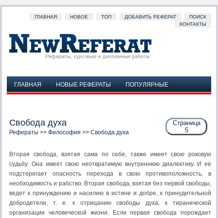
ГЛАВНАЯ
НОВОЕ
ТОП
ДОБАВИТЬ РЕФЕРАТ
ПОИСК
КОНТАКТЫ
ГЛАВНАЯ
НОВЫЕ РЕФЕРАТЫ
ПОПУЛЯРНЫЕ
ДОБАВИТЬ РЕФЕРАТ
ПОИСК
КОНТАКТЫ
Свобода духа
Страница
5
Рефераты
>>
Философия
>> Свобода духа
Вторая свобода, взятая сама по себе, также имеет свою роковую
судьбу. Она имеет свою неотвратимую внутреннюю диалектику. И ее
подстерегает опасность перехода в свою противоположность, в
необходимость и рабство. Вторая свобода, взятая без первой свободы,
ведет к принуждению и насилию в истине и добре, к принудительной
добродетели, т. е. к отрицанию свободы духа, к тиранической
организации человеческой жизни. Если первая свобода порождает