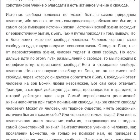
христианское учение о благодати и есть истинное учение о свободе.
Источник свободы человека не может быть в самом природном
человеке, ибо человек не есть самодовлеющее, абсолютное бытие, в
самом себе имеющее источник жизни. Источник всякой жизни восходит
к первоисточнику бытия, к Богу. Таким путем приходят к тому выводу, что
в Боге лежит источник свободы человека. Человек черпает свою
свободу оттуда, откуда получает всю свою жизнь. Отходя от Бога, т. е.
от первоисточника жизни, человек теряет и свою свободу. Но если
дальше идти по этому пути размышлений о свободе, то мы приходим к
монофизитству, к признанию свободы Бога и отрицанию свободы
человека. Человек получает свободу от Бога, но он не имеет той
свободы, через которую он должен обратиться к Богу. Свободный ответ
человека на зов Божий любви невозможен, Бог сам себе отвечает.
Трагедия, в которой действуют два лица, превращается в трагедию, в
которой действует одно лицо. Самый первофеномен религиозной
жизни непонятен при таком понимании свободы. Как же спасти свободу
человека? Может ли человек, как тварное существо, иметь бездонный
источник бытия в самом себе? Или человек не только тварь? Или жизнь
человеческая имеет значение события, совершающегося в недрах
самой божественной жизни? Пантеистическое учение о человеке, как
проявлении Божества, не только не поможет нам, но приведет к
окончательному упразднению свободы. Пантеизм есть чистейшее