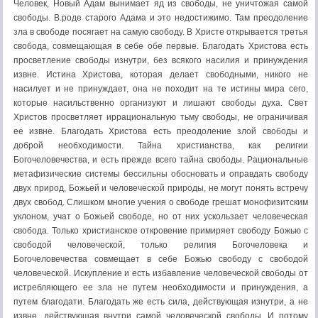
Человек, Новый Адам вынимает яд из свободы, не уничтожая самой
свободы. В.роде старого Адама и это недостижимо. Там преодоление
зла в свободе посягает на самую свободу. В Христе открывается третья
свобода, совмещающая в себе обе первые. Благодать Христова есть
просветление свободы изнутри, без всякого насилия и принуждения
извне. Истина Христова, которая делает свободными, никого не
насилует и не принуждает, она не походит на те истины мира сего,
которые насильственно организуют и лишают свободы духа. Свет
Христов просветляет иррациональную тьму свободы, не ограничивая
ее извне. Благодать Христова есть преодоление злой свободы и
доброй необходимости. Тайна христианства, как религии
Богочеловечества, и есть прежде всего тайна свободы. Рациональные
метафизические системы бессильны обосновать и оправдать свободу
двух природ, Божьей и человеческой природы, не могут понять встречу
двух свобод. Слишком многие учения о свободе грешат монофизитским
уклоном, учат о Божьей свободе, но от них ускользает человеческая
свобода. Только христианское откровение примиряет свободу Божью с
свободой человеческой, только религия Богочеловека и
Богочеловечества совмещает в себе Божью свободу с свободой
человеческой. Искупление и есть избавление человеческой свободы от
истребляющего ее зла не путем необходимости и принуждения, а
путем благодати. Благодать же есть сила, действующая изнутри, а не
извне, действующая внутри самой человеческой свободы. И потому