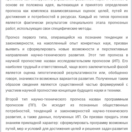
основе ее положена идея, вытекающая и принятого определения
прогноза как комплекса взаимосвязанных оценок: целей, путей их
достижения и потребностей в ресурсах. Каждый из типов прогнозов
является фактически результатом специального этапа прогнозных
работ, использующих свои специфические методы.
Прогноз первого типа, опирающийся на познание тенденции и
закономерности, на накопленный опыт конкретных наук, призван
выявить и сформулировать новые возможности и перспективные
направления научно-технического развития. Этот тип прогноза в
научной прогностике назван исследовательским прогнозом (ИП). Его
наиболее трудный и ответственный, чаще всего заключительной фазой
является оценка гипотетической результативности или, обобщенно
говоря, значимости возможных вариантов развития. Полученные таким
образом сведения являются существенной частью формируемой с
участием научной прогностики концепции будущего науки и техники.
Второй тип научно-технического прогноза назван программным
прогнозом (ПП). Он исходит из познанных общественных
потребностей, тенденций и закономерностей научно-технического
развития, а также данных, полученных ИП. Он призван придать этим
знаниям прикладной характер: сформулировать программу возможных
путей, мер и условий для достижения целей и решения задач развития