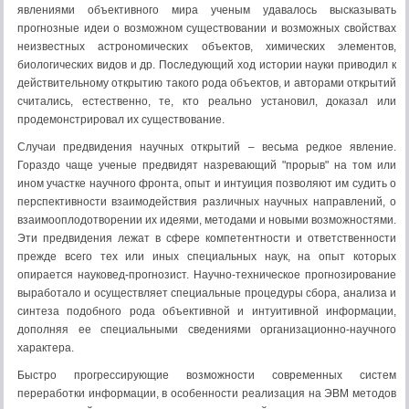
явлениями объективного мира ученым удавалось высказывать
прогнозные идеи о возможном существовании и возможных свойствах
неизвестных астрономических объектов, химических элементов,
биологических видов и др. Последующий ход истории науки приводил к
действительному открытию такого рода объектов, и авторами открытий
считались, естественно, те, кто реально установил, доказал или
продемонстрировал их существование.
Случаи предвидения научных открытий – весьма редкое явление.
Гораздо чаще ученые предвидят назревающий "прорыв" на том или
ином участке научного фронта, опыт и интуиция позволяют им судить о
перспективности взаимодействия различных научных направлений, о
взаимооплодотворении их идеями, методами и новыми возможностями.
Эти предвидения лежат в сфере компетентности и ответственности
прежде всего тех или иных специальных наук, на опыт которых
опирается науковед-прогнозист. Научно-техническое прогнозирование
выработало и осуществляет специальные процедуры сбора, анализа и
синтеза подобного рода объективной и интуитивной информации,
дополняя ее специальными сведениями организационно-научного
характера.
Быстро прогрессирующие возможности современных систем
переработки информации, в особенности реализация на ЭВМ методов