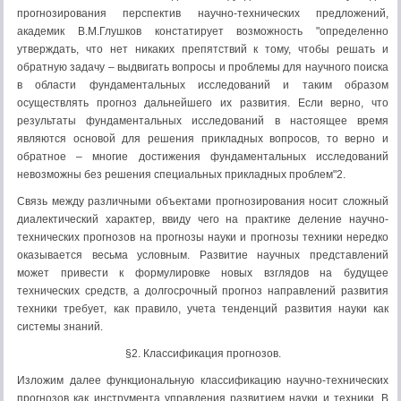
прогнозирования перспектив научно-технических предложений,
академик В.М.Глушков констатирует возможность "определенно
утверждать, что нет никаких препятствий к тому, чтобы решать и
обратную задачу – выдвигать вопросы и проблемы для научного поиска
в области фундаментальных исследований и таким образом
осуществлять прогноз дальнейшего их развития. Если верно, что
результаты фундаментальных исследований в настоящее время
являются основой для решения прикладных вопросов, то верно и
обратное – многие достижения фундаментальных исследований
невозможны без решения специальных прикладных проблем"2.
Связь между различными объектами прогнозирования носит сложный
диалектический характер, ввиду чего на практике деление научно-
технических прогнозов на прогнозы науки и прогнозы техники нередко
оказывается весьма условным. Развитие научных представлений
может привести к формулировке новых взглядов на будущее
технических средств, а долгосрочный прогноз направлений развития
техники требует, как правило, учета тенденций развития науки как
системы знаний.
§2. Классификация прогнозов.
Изложим далее функциональную классификацию научно-технических
прогнозов как инструмента управления развитием науки и техники. В