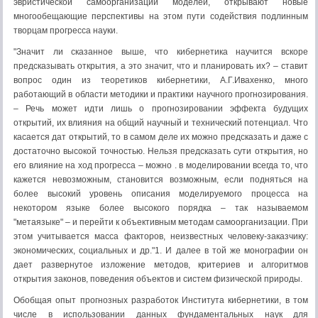
эвристической самоорганизации моделей, открывают новые
многообещающие перспективы на этом пути содействия подлинным
творцам прогресса науки.
"Значит ли сказанное выше, что кибернетика научится вскоре
предсказывать открытия, а это значит, что и планировать их? – ставит
вопрос один из теоретиков кибернетики, А.Г.Ивахенко, много
работающий в области методики и практики научного прогнозирования.
– Речь может идти лишь о прогнозировании эффекта будущих
открытий, их влияния на общий научный и технический потенциал. Что
касается дат открытий, то в самом деле их можно предсказать и даже с
достаточно высокой точностью. Нельзя предсказать сути открытия, но
его влияние на ход прогресса – можно . в моделировании всегда то, что
кажется невозможным, становится возможным, если подняться на
более высокий уровень описания моделируемого процесса на
некотором языке более высокого порядка – так называемом
"метаязыке" – и перейти к объективным методам самоорганизации. При
этом учитывается масса факторов, неизвестных человеку-заказчику:
экономических, социальных и др."1. И далее в той же монографии он
дает развернутое изложение методов, критериев и алгоритмов
открытия законов, поведения объектов и систем физической природы.
Обобщая опыт прогнозных разработок Института кибернетики, в том
числе в использовании данных фундаментальных наук для