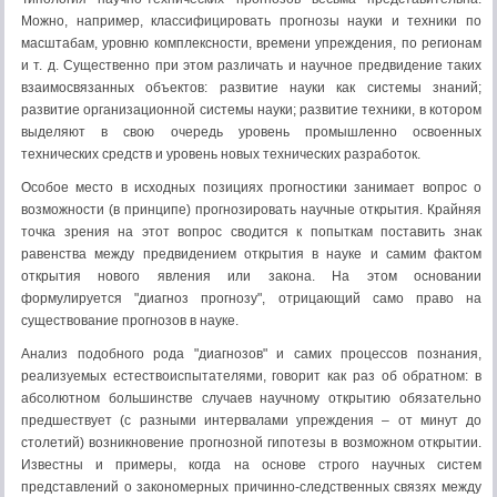
Можно, например, классифицировать прогнозы науки и техники по
масштабам, уровню комплексности, времени упреждения, по регионам
и т. д. Существенно при этом различать и научное предвидение таких
взаимосвязанных объектов: развитие науки как системы знаний;
развитие организационной системы науки; развитие техники, в котором
выделяют в свою очередь уровень промышленно освоенных
технических средств и уровень новых технических разработок.
Особое место в исходных позициях прогностики занимает вопрос о
возможности (в принципе) прогнозировать научные открытия. Крайняя
точка зрения на этот вопрос сводится к попыткам поставить знак
равенства между предвидением открытия в науке и самим фактом
открытия нового явления или закона. На этом основании
формулируется "диагноз прогнозу", отрицающий само право на
существование прогнозов в науке.
Анализ подобного рода "диагнозов" и самих процессов познания,
реализуемых естествоиспытателями, говорит как раз об обратном: в
абсолютном большинстве случаев научному открытию обязательно
предшествует (с разными интервалами упреждения – от минут до
столетий) возникновение прогнозной гипотезы в возможном открытии.
Известны и примеры, когда на основе строго научных систем
представлений о закономерных причинно-следственных связях между