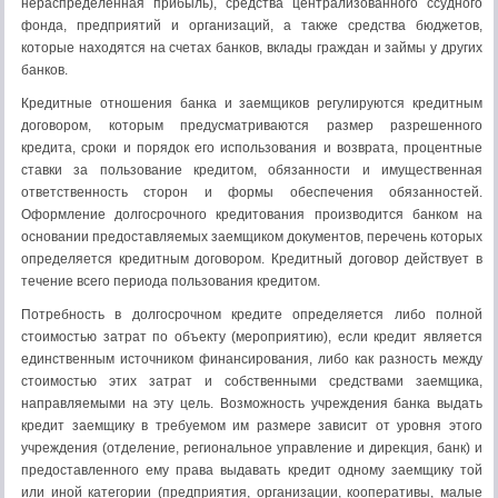
нераспределенная прибыль), средства централизованного ссудного
фонда, предприятий и организаций, а также средства бюджетов,
которые находятся на счетах банков, вклады граждан и займы у других
банков.
Кредитные отношения банка и заемщиков регулируются кредитным
договором, которым предусматриваются размер разрешенного
кредита, сроки и порядок его использования и возврата, процентные
ставки за пользование кредитом, обязанности и имущественная
ответственность сторон и формы обеспечения обязанностей.
Оформление долгосрочного кредитования производится банком на
основании предоставляемых заемщиком документов, перечень которых
определяется кредитным договором. Кредитный договор действует в
течение всего периода пользования кредитом.
Потребность в долгосрочном кредите определяется либо полной
стоимостью затрат по объекту (мероприятию), если кредит является
единственным источником финансирования, либо как разность между
стоимостью этих затрат и собственными средствами заемщика,
направляемыми на эту цель. Возможность учреждения банка выдать
кредит заемщику в требуемом им размере зависит от уровня этого
учреждения (отделение, региональное управление и дирекция, банк) и
предоставленного ему права выдавать кредит одному заемщику той
или иной категории (предприятия, организации, кооперативы, малые