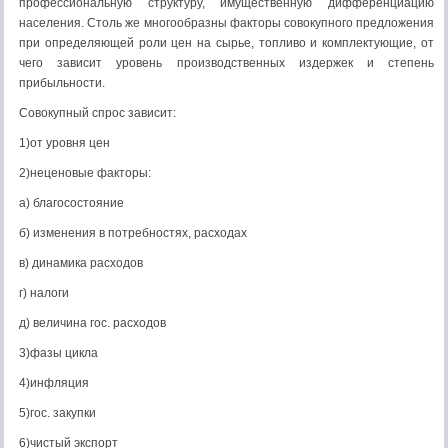
профессиональную структуру, имущественную дифференциацию
населения. Столь же многообразны факторы совокупного предложения
при определяющей роли цен на сырье, топливо и комплектующие, от
чего зависит уровень производственных издержек и степень
прибыльности.
Совокупный спрос зависит:
1)от уровня цен
2)неценовые факторы:
а) благосостояние
б) изменения в потребностях, расходах
в) динамика расходов
г) налоги
д) величина гос. расходов
3)фазы цикла
4)инфляция
5)гос. закупки
6)чистый экспорт