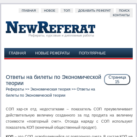
ГЛАВНАЯ
НОВОЕ
ТОП
ДОБАВИТЬ РЕФЕРАТ
ПОИСК
КОНТАКТЫ
ГЛАВНАЯ
НОВЫЕ РЕФЕРАТЫ
ПОПУЛЯРНЫЕ
ДОБАВИТЬ РЕФЕРАТ
ПОИСК
КОНТАКТЫ
Ответы на билеты по Экономической
Страница
15
теории
Рефераты
>>
Экономическая теория
>> Ответы на
билеты по Экономической теории
СОП хар-ся отд. недостатками – показатель СОП преувеличивает
действительную величину созданного за год продукта на величину
стоимости «повторный счет». Отсюда наряду с СОП используют
показатель КОП (конечный общественный продукт).
КОП
– это СОП, освободившийся от повторного счета. В состав КОП не