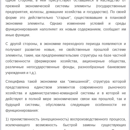
одной стороны, в ней присутствуют оставшиеся в наследство от
прежней экономической системы элементы (государственные
предприятия, колхозы, домашние хозяйства и государство). По своей
форме это действительно “старые”, существовавшие в плановой
экономике элементы. Однако изменение условий и среды
функционирования наполняет их новым содержанием, сообщает им
иные функции.
С другой стороны, в экономике переходного периода появляются и
получают развитие новые, не свойственные прошлой системе
элементы, такие, как предпринимательские структуры на базе частной
собственности (фермерские хозяйства, акционерные общества,
различные негосударственные фонды, разнообразные банковские
учреждения и т.д.).
Специфика такой экономики как “смешанной”, структура которой
представлена единством элементов современного рыночного
хозяйства и административно-командной системы и в которой не
действуют в полной мере экономические связи как прошлой, так и
будущей системы, обусловила следующие особенности ее
функционирования:
1) преемственность (инерционность) воспроизводственного процесса,
исключающего возможность быстрой замены существующих