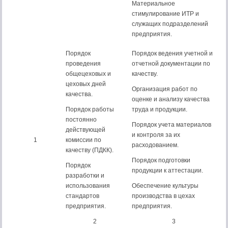
Материальное
стимулирование ИТР и
служащих подразделений
предприятия.
Порядок
Порядок ведения учетной и
проведения
отчетной документации по
общецеховых и
качеству.
цеховых дней
Организация работ по
качества.
оценке и анализу качества
Порядок работы
труда и продукции.
постоянно
Порядок учета материалов
действующей
и контроля за их
1
комиссии по
расходованием.
качеству (ПДКК).
Порядок подготовки
Порядок
продукции к аттестации.
разработки и
использования
Обеспечение культуры
стандартов
производства в цехах
предприятия.
предприятия.
2
3