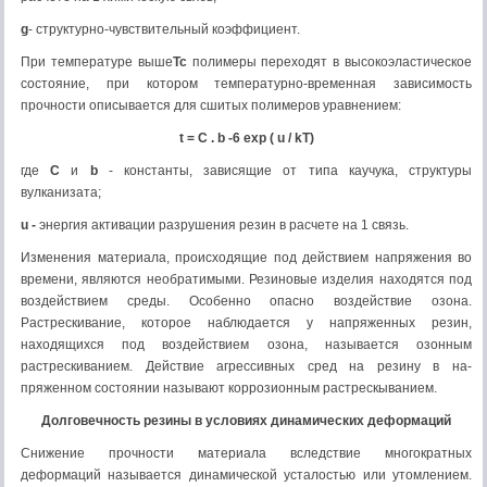
g
- структурно-чувствительный коэффициент.
При температуре выше
Tc
полимеры переходят в высокоэластическое
со­стояние, при котором температурно-временная зависимость
прочности описы­вается для сшитых полимеров уравнением:
t
= C
.
b -6 exp ( u / kT)
где
C
и
b
- константы, зависящие от типа каучука, структуры
вулканизата;
u
-
энергия активации разрушения резин в расчете на 1 связь.
Изменения материала, происходящие под действием напряжения во
вре­мени, являются необратимыми. Резиновые изделия находятся под
воздействи­ем среды. Особенно опасно воздействие озона.
Растрескивание, которое на­блюдается у напряженных резин,
находящихся под воздействием озона, назы­вается озонным
растрескиванием. Действие агрессивных сред на резину в на­
пряженном состоянии называют коррозионным растрескыванием.
Долговечность резины в условиях динамических деформаций
Снижение прочности материала вследствие многократных
деформаций называется динамической усталостью или утомлением.