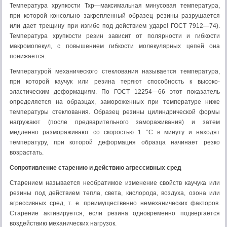
Температура хрупкости Тхр—максимальная минусовая темпе­ратура,
при которой консольно закрепленный образец резины разрушается
или дает трещину при изгибе под действием ударе! ГОСТ 7912—74).
Температура хрупкости резин зависит от поляр­ности и гибкости
макромолекул, с повышением гибкости молеку­лярных цепей она
понижается.
Температурой механического стеклования называется темпера­тура,
при которой каучук или резина теряют способность к высоко­
эластическим деформациям. По ГОСТ 12254—66 этот показатель
определяется на образцах, замороженных при температуре ниже
температуры стеклования. Образец резины цилиндрической фор­мы
нагружают (после предварительного замораживания) и затем
медленно размораживают со скоростью 1 °С в минуту и находят
температуру, при которой деформация образца начинает резко
возрастать.
Сопротивление старению и действию агрессивных сред
Старением называется необратимое изменение свойств каучука или
резины под действием тепла, света, кислорода, воздуха, озона или
агрессивных сред, т. е. преимущественно немеханических фак­торов.
Старение активируется, если резина одновременно подвер­гается
воздействию механических нагрузок.