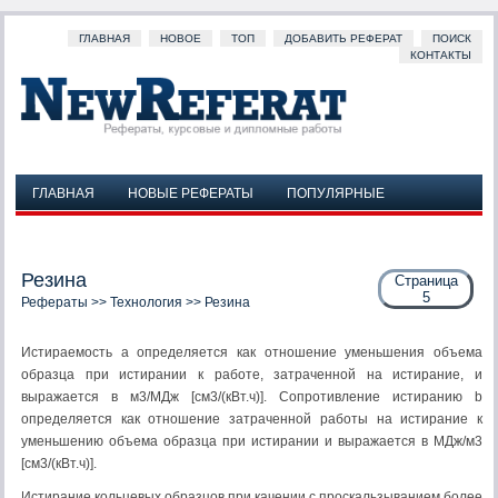
ГЛАВНАЯ
НОВОЕ
ТОП
ДОБАВИТЬ РЕФЕРАТ
ПОИСК
КОНТАКТЫ
ГЛАВНАЯ
НОВЫЕ РЕФЕРАТЫ
ПОПУЛЯРНЫЕ
ДОБАВИТЬ РЕФЕРАТ
ПОИСК
КОНТАКТЫ
Резина
Страница
5
Рефераты
>>
Технология
>> Резина
Истираемость a определяется как отношение уменьшения объема
образца при истирании к работе, затраченной на истирание, и
выражается в м3/МДж [см3/(кВт.ч)]. Сопротивление истиранию b
определяется как отношение затраченной работы на истирание к
уменьшению объема образца при истирании и выражается в МДж/м3
[см3/(кВт.ч)].
Истирание кольцевых образцов при качении с проскальзыва­нием более