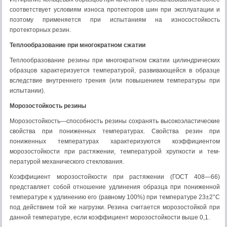
соответствует условиям износа протекторов шин при эксплуатации и
поэтому применяется при испытаниям на износо­стойкость
протекторных резин.
Теплообразование при многократном сжатии
Теплообразование резины при многократном сжатии цилиндри­ческих
образцов характеризуется температурой, развивающейся в образце
вследствие внутреннего трения (или повышением температуры при
испытании).
Морозостойкость резины
Морозостойкость—способность резины сохранять высокоэластические
свойства при пониженных температурах. Свойства резин при
пониженных температурах характеризуются коэффициентом
морозостойкости при растяжении, температурой хрупкости и тем­
пературой механического стеклования.
Коэффициент морозостойкости при растяжении (ГОСТ 408—66)
представляет собой отношение удлинения образца при пониженной
температуре к удлинению его (равному 100%) при температуре 23±2°С
под действием той же нагрузки. Резина считается моро­зостойкой при
данной температуре, если коэффициент морозостой­кости выше 0,1.