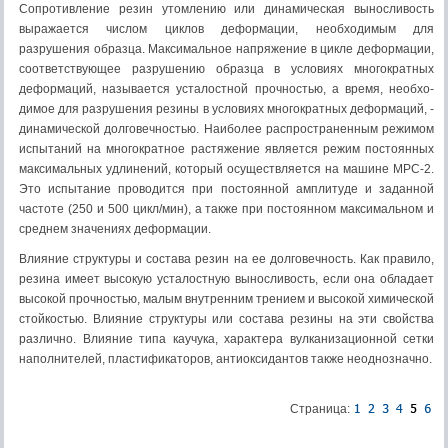
Сопротивление резин утомлению или динамическая выносливость
выражается числом циклов де­формации, необходимым для
разрушения образца. Максимальное напряжение в цикле деформации,
соответствующее разрушению образца в условиях много­кратных
деформаций, называется усталостной прочностью, а время, необхо­
димое для разрушения резины в условиях многократных деформаций, -
дина­мической долговечностью. Наиболее распространенным режимом
испытаний на многократное растяжение является режим постоянных
максимальных удли­нений, который осуществляется на маши­не МРС-2.
Это испытание прово­дится при постоянной амплитуде и задан­ной
частоте (250 и 500 цикл/мин), а также при постоянном максимальном и
среднем значениях деформации.
Влияние структуры и состава ре­зин на ее долговечность. Как правило,
ре­зина имеет высокую усталостную вынос­ливость, если она обладает
высокой проч­ностью, малым внутренним трением и вы­сокой химической
стойкостью. Влияние структуры или состава резины на эти свойства
различно. Влияние типа каучука, характера вулканизационной сетки
напол­нителей, пластификаторов, антиоксидантов также неоднозначно.
Страница: