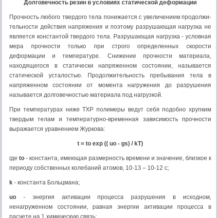
Долговечность резин в условиях статической деформации
Прочность любого твердого тела понижается с увеличением продолжи­
тельности действия напряжения и поэтому разрушающая нагрузка не
является константой твердого тела. Разрушающая нагрузка - условная
мера прочности только при строго определенных скорости
деформации и температуре. Сниже­ние прочности материала,
находящегося в статически напряженном состоянии, называется
статической усталостью. Продолжительность пребывания тела в
напряженном состоянии от момента нагружения до разрушения
называется долговечностью материала под нагрузкой.
При температурах ниже ТХР полимеры ведут себя подобно хрупким
твер­дым телам и температурно-временная зависимость прочности
выражается уравнением Журкова:
t
=
t
o
exp (( uo -
g
s
) / kT)
где
t
o
- константа, имеющая размерность времени и значение, близкое к
перио­ду собственных колебаний атомов, 10-13 – 10-12 с;
k
- константа Больцмана;
uo
- энергия активации процесса разрушения в исходном,
ненагруженном состоя­нии, равная энергии активации процесса в
расчете на 1 химическую связь;