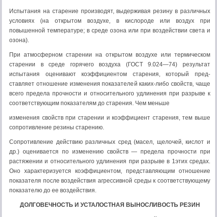
Испытания на старение производят, выдерживая резину в раз­личных
условиях (на открытом воздухе, в кислороде или воздух при
повышенной температуре; в среде озона или при воздействии света и
озона).
При атмосферном старении на открытом воздухе или термиче­ском
старении в среде горячего воздуха (ГОСТ 9.024—74) резуль­тат
испытания оценивают коэффициентом старения, который пред­
ставляет отношение изменения показателей каких-либо свойств, чаще
всего предела прочности и относительного удлинения при раз­рыве к
соответствующим показателям до старения. Чем меньше
изменения свойств при старении и коэффициент старения, тем выше
сопротивление резины старению.
Сопротивление действию различных сред (масел, щелочей, кислот и
др.) оценивается по изменению свойств — предела прочно­сти при
растяжении и относительного удлинения при разрыве в 1этих средах.
Оно характеризуется коэффициентом, представляющим отношение
показателя после воздействия агрессивной среды к соответствующему
показателю до ее воздействия.
ДОЛГОВЕЧНОСТЬ И УСТАЛОСТНАЯ ВЫНОСЛИВОСТЬ РЕЗИН