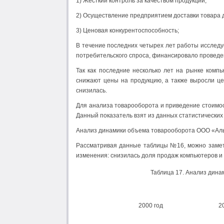
1) Жесткий контроль за качеством продукции;
2) Осуществление предприятием доставки товара д
3) Ценовая конкурентоспособность;
В течение последних четырех лет работы исслед
потребительского спроса, финансировало проведе
Так как последние несколько лет на рынке комп
снижают цены на продукцию, а также выросли це
снизилась.
Для анализа товарооборота и приведение стоимос
Данный показатель взят из данных статистических
Анализ динамики объема товарооборота ООО «Аль
Рассматривая данные таблицы №16, можно замети
изменения: снизилась доля продаж компьютеров и о
Таблица 17. Анализ дина
2000 год
2