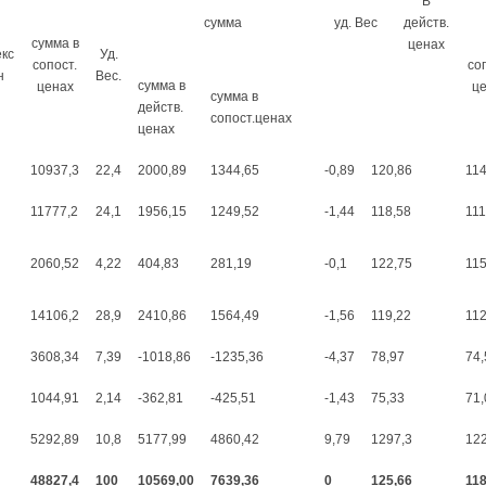
В
сумма
уд. Вес
действ.
сумма в
ценах
кс
Уд.
сопост.
со
н
Вес.
сумма в
ценах
ц
сумма в
действ.
сопост.ценах
ценах
10937,3
22,4
2000,89
1344,65
-0,89
120,86
114
11777,2
24,1
1956,15
1249,52
-1,44
118,58
111
2060,52
4,22
404,83
281,19
-0,1
122,75
115
14106,2
28,9
2410,86
1564,49
-1,56
119,22
112
3608,34
7,39
-1018,86
-1235,36
-4,37
78,97
74,
1044,91
2,14
-362,81
-425,51
-1,43
75,33
71,
5292,89
10,8
5177,99
4860,42
9,79
1297,3
12
48827,4
100
10569,00
7639,36
0
125,66
118