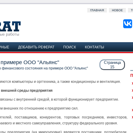
ГЛАВНАЯ
НОВОЕ
Т
РНЫЕ
ДОБАВИТЬ РЕФЕРАТ
ПОИСК
КОНТАКТЫ
 примере ООО "Альянс"
Страница
15
 финансового состояния на примере ООО "Альянс"
П
ются компьютеры и оргтехника, а также кондиционеры и вентиляция.
 внешней среды предприятия
вязаны с внутренней средой, в которой функционирует предприятие.
ем внешних по отношению к предприятию сил.
елей, поставщиков, конкурентов, торговых посредников, инвесторов,
раевого и местного самоуправления, структуру федерального уровня.
ы предприятия (на микроуровне) являются поставщики, потребители,