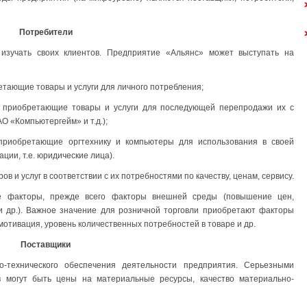
Потребители
изучать своих клиентов. Предприятие «Альянс» может выступать на
етающие товары и услуги для личного потребления;
и приобретающие товары и услуги для последующей перепродажи их с
О «Компьютергейм» и т.д.);
 приобретающие оргтехнику и компьютеры для использования в своей
ции, т.е. юридические лица).
 и услуг в соответствии с их потребностями по качеству, ценам, сервису.
е факторы, прежде всего факторы внешней среды (повышение цен,
и др.). Важное значение для розничной торговли приобретают факторы
отивация, уровень количественных потребностей в товаре и др.
Поставщики
о-технического обеспечения деятельности предприятия. Серьезными
в могут быть цены на материальные ресурсы, качество материально-