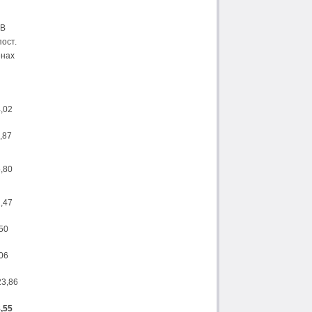
В
пост.
енах
,02
,87
,80
,47
50
06
23,86
,55