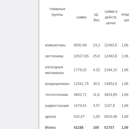
товарные
сумма в
уд.
инде
группы
сумма
действ.
Вес
це
ценах
компьютеры
9592,69
23,3
11593,6
1,06
оргтехника
10527,65
25,6
12483,8
1,06
расходные
1779,32
4,32
2184,15
1,06
материалы
кондиционеры
12541,75
30,5
14952,6
1,06
теплотехника
4843,71
11,8
3824,85
1,06
радиостанции
1470,41
3,57
1107,6
1,06
другое
432,47
1,05
5610,46
1,06
Итого:
41188
100
51757
1,06