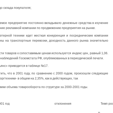
о склада покупателя;
уемое предприятие постоянно вкладывало денежные средства в изучение
ние рекламной компании по продвижению предприятия на рынке.
ьютерной техники идет жесткая конкуренция и посреднические компании
ны на транспортные перевозки, доходность данного рынка значительно
ти товаров к сопоставимым ценам используется индекс цен, равный 1,06.
 наблюдений Госкомстата РФ, опубликованных в периодической печати.
янс» приводится в таблице №17.
ть, что в 2001 году, по сравнению с 2000 годом, произошли следующие
ргтехники- в общем на 2,35%, как в действующих, так
мики объема товарооборота по структуре за 2000-2001 годы.
001 год
отклонения
Темп ро