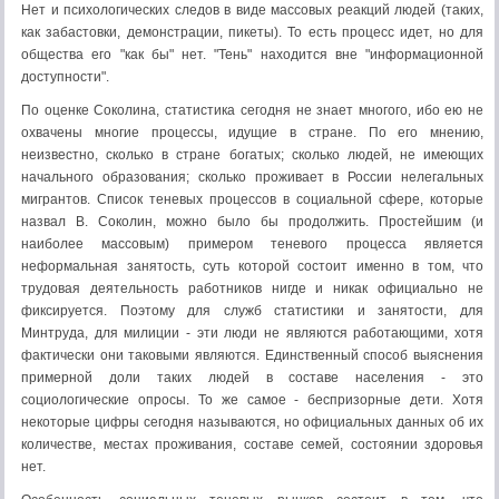
Нет и психологических следов в виде массовых реакций людей (таких,
как забастовки, демонстрации, пикеты). То есть процесс идет, но для
общества его "как бы" нет. "Тень" находится вне "информационной
доступности".
По оценке Соколина, статистика сегодня не знает многого, ибо ею не
охвачены многие процессы, идущие в стране. По его мнению,
неизвестно, сколько в стране богатых; сколько людей, не имеющих
начального образования; сколько проживает в России нелегальных
мигран­тов. Список теневых процессов в социальной сфере, которые
назвал В. Соколин, можно было бы продолжить. Простейшим (и
наиболее массовым) примером теневого процесса является
неформальная занятость, суть которой состоит именно в том, что
трудовая деятельность работников нигде и никак официально не
фиксируется. Поэтому для служб статистики и занятости, для
Минтруда, для милиции - эти люди не являются работающими, хотя
фактически они таковыми являются. Единственный способ выяснения
примерной доли таких людей в составе населения - это
социологические опросы. То же самое - беспризорные дети. Хотя
некоторые цифры сегодня называются, но официальных данных об их
количестве, местах проживания, составе семей, состоянии здоровья
нет.