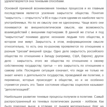
удовлетворяется она теневыми способами.
Основной причиной возникновения теневых процессов и их главным
последствием является усиление закрытости об­щества. Понятия
"закрытость — открытость" в 90-е годы стали одними из наиболее часто
употребляемых. Но по их смыслу они не однозначны. Чаще всего они
пони­маются во внешнеполитическом смысле, как возможность
взаимодействий с внешними партнерами. В данной же статье я под
"закрытостью" понимаю другое: незнание людьми того общества, в
котором они живут. Закрытость в этом, информационном смысле
относительна, то есть она по-разному проявляется по отношению к
разным "срезам" внешней среды. Одно дело закрытость российского
общества по отношению к Западу (например, США, Европе); другое
дело - закрытость этого же общества по отношению к своему
собственному государству; третье — его закрытость по отно­шению к
самому себе. Последняя ситуация означает, что люди не только не
знают ничего о деятельности государства, проводимой им политике, о
переменах, которые происходят в обществе, но и не особенно
стремятся узнать это. Такое состояние общества социологи называют
"деполитизацией".
Наибольшее развитие теневые процессы получили в политике. Самый
распространенный из тене­вых политических рынков - лоббизм. Как
было показано выше, в отличие от рынков материальных благ, на