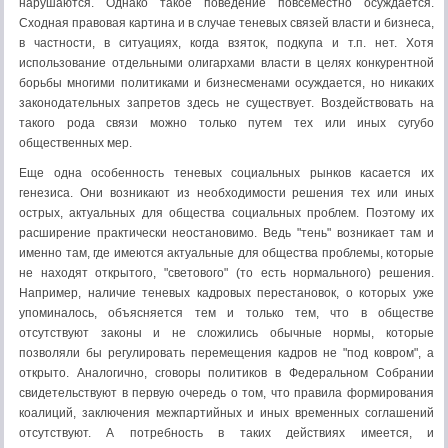
нарушаются. Однако такое поведение повсеместно осуждается.
Сходная правовая картина и в случае теневых связей власти и бизнеса,
в частности, в ситуациях, когда взяток, подкупа и т.п. нет. Хотя
использование отдельными олигархами власти в целях конкурентной
борьбы многими политиками и бизнесменами осуждается, но никаких
законодательных за­претов здесь не существует. Воздействовать на
такого рода связи можно только путем тех или иных сугубо
общественных мер.
Еще одна особенность теневых социальных рынков касается их
генезиса. Они возникают из необходимости решения тех или иных
острых, актуальных для общества социальных проблем. Поэтому их
расширение практически неостановимо. Ведь "тень" возникает там и
именно там, где имеются актуальные для общества проблемы, кото­рые
не находят открытого, "светового" (то есть нормального) решения.
Например, на­личие теневых кадровых перестановок, о которых уже
упоминалось, объясняется тем и только тем, что в обществе
отсутствуют законы и не сложились обычные нормы, которые
позволяли бы регулировать перемещения кадров не "под ковром", а
открыто. Аналогично, сговоры политиков в Федеральном Собрании
свидетельствуют в первую очередь о том, что правила формирования
коалиций, заключения межпартийных и иных временных соглашений
отсутствуют. А потребность в таких действиях имеется, и