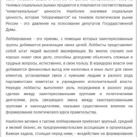
теневых социальных рынках продаются и покупаются соответ­ствующие
"нематериальные" ценности. Наиболее значимая социальная
ценность, которая "оборачивается" на теневом политическом рынке
России - это давление на голосование депутатов Государственной
Думы.
Лоббирование - это приемы, с помощью которых заинтересованные
группы добиваются реализации своих целей. Лоббисты представляют
собой штат людей высокой квалифи­кации. Во многих случаях они
хорошо знают свое дело, способны доходчиво объяснить сложные и
трудные вопросы, естественно, в свою пользу. В коридорах власти они
добиваются финансовых вы­год или налоговых и иных льгот для своих
клиентов, устанавливая связи с нужными людьми в разного рода
парламентских комитетах и учреждениях исполнительной власти.
Нередко лоббисты выполня­ют роль посредников в разного рода
сделках между заинтересован­ными группами и политическими
деятелями, роль связующего звена между заинтересованными
группами и законодателями, оказывая существенное влияние на
формирование политического курса пра­вительства.
Наиболее активно к тактике лоббирования прибегает крупный, средний
и мелкий бизнес, их предпринимательские ассоциации и организации.
Важная задача, стоящая перед ними, - воздействие на формирование