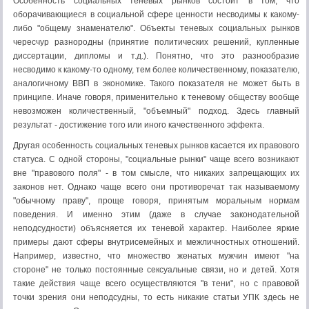
Особенность социальных теневых рынков состоит в том, что
оборачивающиеся в социальной сфере ценности несводимы к какому-
либо "общему знаменателю". Объекты теневых социальных рынков
чересчур разнородны (принятие политических решений, купленные
диссертации, дипломы и т.д.). Понятно, что это разнообразие
несводимо к какому-то одному, тем более количественному, показателю,
аналогич­ному ВВП в экономике. Такого показателя не может быть в
принципе. Иначе говоря, применительно к теневому обществу вообще
невозможен количественный, "объем­ный" подход. Здесь главный
результат - достижение того или иного качественного эффекта.
Другая особенность социальных теневых рынков касается их правового
статуса. С одной стороны, "социальные рынки" чаще всего возникают
вне "правового поля" - в том смысле, что никаких запрещающих их
законов нет. Однако чаще всего они про­тиворечат так называемому
"обычному праву", проще говоря, принятым моральным нормам
поведения. И именно этим (даже в случае законодательной
неподсудности) объясняется их теневой характер. Наиболее яркие
примеры дают сферы внутрисемейных и межличностных отношений.
Например, известно, что множество женатых мужчин имеют "на
стороне" не только постоянные сексуальные связи, но и детей. Хотя
такие действия чаще всего осуществляются "в тени", но с правовой
точки зрения они неподсудны, то есть никакие статьи УПК здесь не