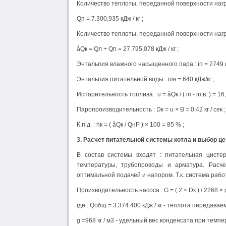
Количество теплоты, переданной поверхности нагр
Qп = 7.300,935 кДж / кг ;
Количество теплоты, переданной поверхности нагр
åQк = Qл + Qп = 27.795,078 кДж / кг ;
Энтальпия влажного насыщенного пара : iп = 2749 к
Энтальпия питательной воды : iпв = 640 кДж/кг ;
Испарительность топлива : u = åQк / ( iп - iп.в. ) = 16,8 
Паропроизводительность : Dк = u × В = 0,42 кг / сек ;
К.п.д. : hк = ( åQк / QнР ) × 100 = 85 % ;
3. Расчет питательной системы котла и выбор ц
В состав системы входят : питательная цистер
температуры, трубопроводы и арматура. Расч
оптимальной подачей и напором. Т.к. система рабо
Производительность насоса : G = ( 2 × Dк ) / 2268 × g 
где : Qобщ = 3.374.400 кДж / кг - теплота передавае
g =968 кг / м3 - удельный вес конденсата при темпера