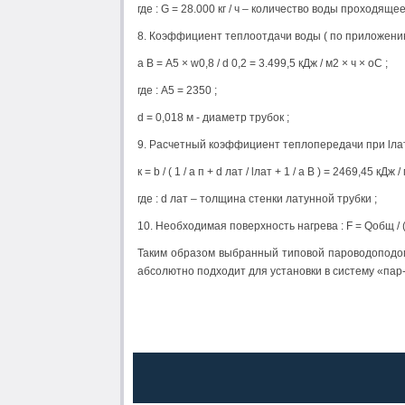
где : G = 28.000 кг / ч – количество воды проходя
8. Коэффициент теплоотдачи воды ( по приложению 
a В = А5 × w0,8 / d 0,2 = 3.499,5 кДж / м2 × ч × оС ;
где : А5 = 2350 ;
d = 0,018 м - диаметр трубок ;
9. Расчетный коэффициент теплопередачи при lлат =
к = b / ( 1 / a п + d лат / lлат + 1 / a В ) = 2469,45 кДж /
где : d лат – толщина стенки латунной трубки ;
10. Необходимая поверхность нагрева : F = Qобщ / ( к 
Таким образом выбранный типовой пароводоподог
абсолютно подходит для установки в систему «пар