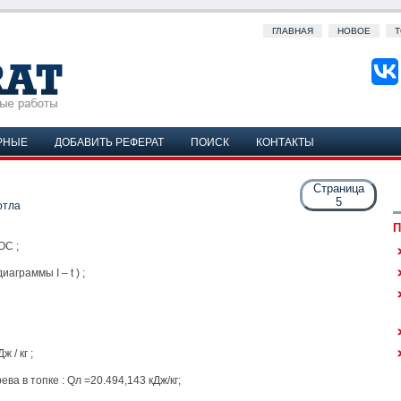
ГЛАВНАЯ
НОВОЕ
Т
РНЫЕ
ДОБАВИТЬ РЕФЕРАТ
ПОИСК
КОНТАКТЫ
Страница
5
отла
П
ОС ;
иаграммы I – t ) ;
 / кг ;
а в топке : Qл =20.494,143 кДж/кг;