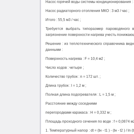
Насос горячей воды системы кондиционирования : 30
Насос радиаторного отопления МКО : 3 м3 / час ;
Итого : 55,5 м3 / час ;
Требуется выбрать типоразмер пароводяного в
загрязнение поверхности нагрева учесть понижаю
Решение : из теплотехнического справочника ви
данными :
Поверхность нагрева : F = 10,4 м2 ;
Число ходов : четыре ;
Количество трубок : n = 172 шт. ;
Длина трубок : l = 1,2 м ;
Полная длина подогревателя : L = 1,5 м ;
Расстояние между соседними
перегородками каракаса : Н = 0,332 м ;
Площадь проходного сечения по воде : f = 0,0874 м2
1. Температурный напор : dt = (tн - t1 ) - (tн - t2 ) / ln (tн