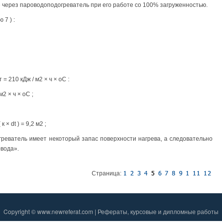
щее через пароводоподогреватель при его работе со 100% загруженностью.
7 ) :
 210 кДж / м2 × ч × оС :
 м2 × ч × оС ;
× dt ) = 9,2 м2 ;
реватель имеет некоторый запас поверхности нагрева, а следовательно
-вода».
Страница:
Copyright © www.newreferat.com | Рефераты, курсовые и дипломные работы