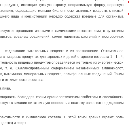
ся продукты, имеющие тусклую окраску, неправильную форму, неровную
стенцию, содержащие меньше биологически активных веществ, с низкой
шнего вида и консистенции нередко содержат вредные для организма
ризуется органолептическими и химическими показателями, отсутствием
 глистов, вредных соединений, семян ядовитых растений и посторонних
 - содержание питательных веществ и их соотношение. Оптимальное
в пищевых продуктах для взрослых и детей старшего возраста 1 : 1 : 4,
тательность пищевых продуктов определяется не только их энергетической
ью, т. е. Сбалансированным содержанием незаменимых аминокислот,
, витаминов, минеральных веществ, полифенольных соединений. Таким
 и от химического состава.
а пива.
улярность благодаря своим органолептическим свойствам и способности
вающую внимание питательную ценность и поэтому является подходящим
рактивности и химического состава. С этой точки зрения играют роль
щества) и спирт.