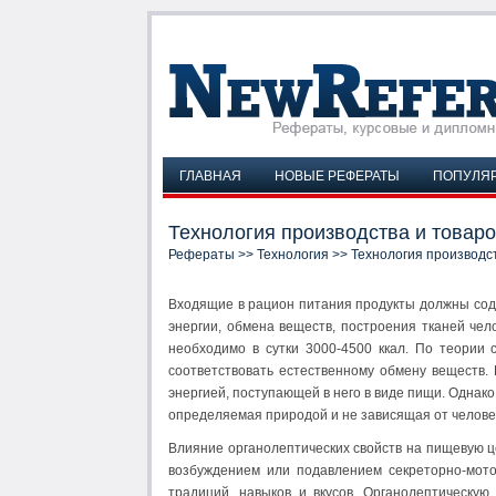
ГЛАВНАЯ
НОВЫЕ РЕФЕРАТЫ
ПОПУЛЯ
Технология производства и товаро
Рефераты
>>
Технология
>> Технология производст
Входящие в рацион питания продукты должны сод
энергии, обмена веществ, построения тканей чел
необходимо в сутки 3000-4500 ккал. По теории 
соответствовать естественному обмену веществ.
энергией, поступающей в него в виде пищи. Однак
определяемая природой и не зависящая от человеч
Влияние органолептических свойств на пищевую ц
возбуждением или подавлением секреторно-мото
традиций, навыков и вкусов. Органолептическу