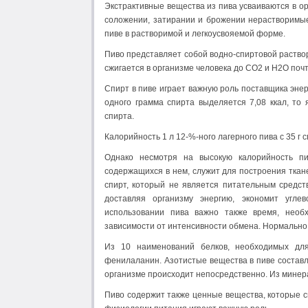
Экстрактивные вещества из пива усваиваются в ор
соложении, затирании и брожении нерастворимы
пиве в растворимой и легкоусвояемой форме.
Пиво представляет собой водно-спиртовой раство
сжигается в организме человека до CO2 и H2O почт
Спирт в пиве играет важную роль поставщика энерг
одного грамма спирта выделяется 7,08 ккал, то 
спирта.
Калорийность 1 л 12-%-ного лагерного пива с 35 г с
Однако несмотря на высокую калорийность пи
содержащихся в нем, служит для построения ткан
спирт, который не является питательным средств
доставляя организму энергию, экономит угле
использовании пива важно также время, необ
зависимости от интенсивности обмена. Нормально ра
Из 10 наименований белков, необходимых для
фенилаланин. Азотистые вещества в пиве составл
организме происходит непосредственно. Из минера
Пиво содержит также ценные вещества, которые с