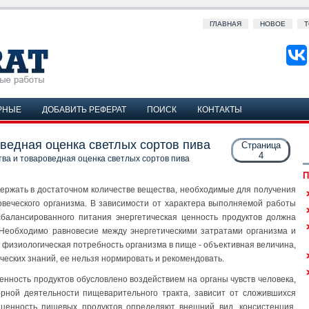
ГЛАВНАЯ
НОВОЕ
Т
РНЫЕ
ДОБАВИТЬ РЕФЕРАТ
ПОИСК
КОНТАКТЫ
ведная оценка светлых сортов пива
Страница
4
ва и товароведная оценка светлых сортов пива
П
ержать в достаточном количестве вещества, необходимые для получения
овеческого организма. В зависимости от характера выполняемой работы
сбалансированного питания энергетическая ценность продуктов должна
 Необходимо равновесие между энергетическими затратами организма и
о физиологическая потребность организма в пище - объективная величина,
еских знаний, ее нельзя нормировать и рекомендовать.
енность продуктов обусловлено воздействием на органы чувств человека,
рной деятельности пищеварительного тракта, зависит от сложившихся
ю ценность пищевых продуктов определяют внешний вид, консистенция,