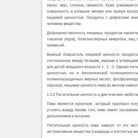
запах, вкус, степень свежести. Хуже усваивают
поверхность и излишне мягкую или грубую конси
пищевой ценностью. Продукты с дефектами вне
человека вещества.
Доброкачественность пищевых продуктов характе
токсинов (ядов), болезнетворных микробов, яиц
примесей.
Важный показатель пищевой ценности продукта
соотношение между белками, жирами и углеводами 
для детей младшего возраста 1 : 1 : 3. Однако пи
ценностью, но и биологической полноценност
полиненасыщенных жирных кислот, фосфолипидов
образом, пищевая ценность пива во многом зависит
1.3.2 Питательная ценность и диетические свойств
Пиво является напитком , который приобрел поп
утолять жажду. Кроме того, пиво имеет заслужи
дополнением к питанию.
Питательная ценность пива зависит от его экст
экстрактивные вещества (сахариды и азотистые ве