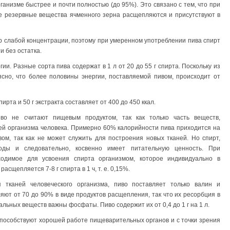
ганизме быстрее и почти полностью (до 95%). Это связано с тем, что при
е резервные вещества ячменного зерна расщепляются и присутствуют в
р слабой концентрации, поэтому при умеренном употреблении пива спирт
и без остатка.
ии. Разные сорта пива содержат в 1 л от 20 до 55 г спирта. Поскольку из
ясно, что более половины энергии, поставляемой пивом, происходит от
пирта и 50 г экстракта составляет от 400 до 450 ккал.
во не считают пищевым продуктом, так как только часть веществ,
ей организма человека. Примерно 60% калорийности пива приходится на
ом, так как не может служить для построения новых тканей. Но спирт,
воды и следовательно, косвенно имеет питательную ценность. При
ходимое для усвоения спирта организмом, которое индивидуально в
сщепляется 7-8 г спирта в 1 ч, т. е. 0,15%.
 тканей человеческого организма, пиво поставляет только валин и
яют от 70 до 90% в виде продуктов расщепления, так что их ресорбция в
льных веществ важны фосфаты. Пиво содержит их от 0,4 до 1 г на 1 л.
пособствуют хорошей работе пищеварительных органов и с точки зрения