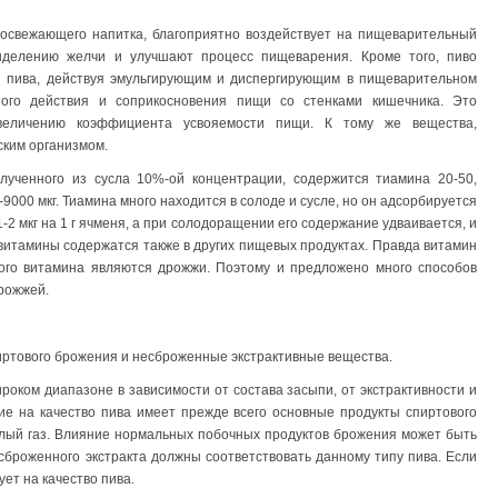
р освежающего напитка, благоприятно воздействует на пищеварительный
выделению желчи и улучшают процесс пищеварения. Кроме того, пиво
 пива, действуя эмульгирующим и диспергирующим в пищеварительном
ного действия и соприкосновения пищи со стенками кишечника. Это
величению коэффициента усвояемости пищи. К тому же вещества,
ским организмом.
лученного из сусла 10%-ой концентрации, содержится тиамина 20-50,
000 мкг. Тиамина много находится в солоде и сусле, но он адсорбируется
2 мкг на 1 г ячменя, а при солодоращении его содержание удваивается, и
 витамины содержатся также в других пищевых продуктах. Правда витамин
того витамина являются дрожжи. Поэтому и предложено много способов
рожжей.
иртового брожения и несброженные экстрактивные вещества.
роком диапазоне в зависимости от состава засыпи, от экстрактивности и
ие на качество пива имеет прежде всего основные продукты спиртового
кислый газ. Влияние нормальных побочных продуктов брожения может быть
сброженного экстракта должны соответствовать данному типу пива. Если
ет на качество пива.