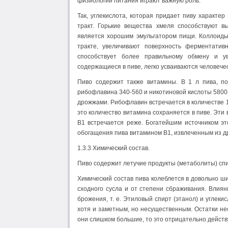
физиологии питания играют важную роль.
Так, углекислота, которая придает пиву характе
тракт. Горькие вещества хмеля способствуют 
является хорошим эмульгатором пищи. Коллоиды
тракте, увеличивают поверхность ферментатив
способствует более правильному обмену и у
содержащиеся в пиве, легко усваиваются человече
Пиво содержит также витамины. В 1 л пива, по
рибофлавина 340-560 и никотиновой кислоты 5800-9
дрожжами. Рибофлавин встречается в количестве 1-
это количество витамина сохраняется в пиве. Эти
В1 встречается реже. Богатейшим источником э
обогащения пива витамином В1, извлеченным из д
1.3.3 Химический состав.
Пиво содержит летучие продукты (метаболиты) сп
Химический состав пива колеблется в довольно ши
сходного сусла и от степени сбраживания. Влиян
брожения, т. е. Этиловый спирт (этанол) и угле
хотя и заметным, но несущественным. Остатки не
они слишком большие, то это отрицательно действу