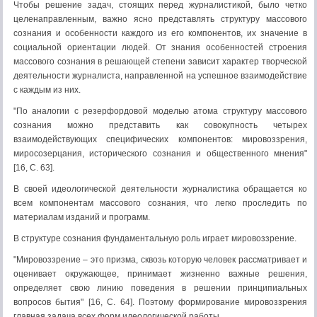
Чтобы решение задач, стоящих перед журналистикой, было четко
целенаправленным, важно ясно представлять структуру массового
сознания и особенности каждого из его компонентов, их значение в
социальной ориентации людей. От знания особенностей строения
массового сознания в решающей степени зависит характер творческой
деятельности журналиста, направленной на успешное взаимодействие
с каждым из них.
"По аналогии с резерфордовой моделью атома структуру массового
сознания можно представить как совокупность четырех
взаимодействующих специфических компонентов: мировоззрения,
миросозерцания, исторического сознания и общественного мнения"
[16, С. 63].
В своей идеологической деятельности журналистика обращается ко
всем компонентам массового сознания, что легко проследить по
материалам изданий и программ.
В структуре сознания фундаментальную роль играет мировоззрение.
"Мировоззрение – это призма, сквозь которую человек рассматривает и
оценивает окружающее, принимает жизненно важные решения,
определяет свою линию поведения в решении принципиальных
вопросов бытия" [16, С. 64]. Поэтому формирование мировоззрения
главная задача всех форм идеологической работы.