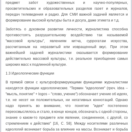
предмет забот художественных и научно-популярных,
просветительских и образовательных разделов газет и журналов,
передач телевидения и радио. Для СМИ важной задачей является и
формирование высокой культуры быта и досуга, даже этикета и т.д.
Заботясь о духовном развитии личности, журналистика способна
противостоять разрушительному воздействию так называемой
"массовой культуры", явлениям китча, суррогатам искусства,
рассчитанным на неразвитый или извращенный вкус. При этом
важнейшей задачей журналистики оказывается формирование
действительно массовой культуры, т.е. реальное приобщение самых
широких масс к подлинной культуре.
1.3 Идеологические функции
В прямой связи с культуроформирующими функциями журналистики
находятся функции идеологические. "Термин "идеология" (греч. idea –
"мысль, понятие" + logos – "слово, учение") обозначает учение об идеях,
т.е. не несет ни положительных, ни негативных коннотаций. Однако
надо принять во внимание, что понятие "идея" постепенно
переосмыслялось и стало, в конце концов, обозначать с одной стороны,
знание о каком-то предмете или явлении, соединенное, с другой, со
стремлением к действию" [16, С. 58]. Между носителями различных
идеологий возникает борьба за влияние на массы. Возникает и борьба