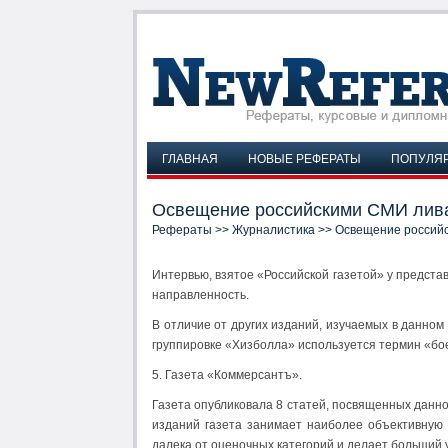
ГЛАВНАЯ
НОВЫЕ РЕФЕРАТЫ
ПОПУЛЯ
Освещение российскими СМИ лива
Рефераты
>>
Журналистика
>> Освещение российс
Интервью, взятое «Российской газетой» у предст
направленность.
В отличие от других изданий, изучаемых в данном
группировке «Хизболла» используется термин «бо
5. Газета «Коммерсантъ».
Газета опубликовала 8 статей, посвященных данно
изданий газета занимает наиболее объективную
далека от оценочных категорий и делает больший у