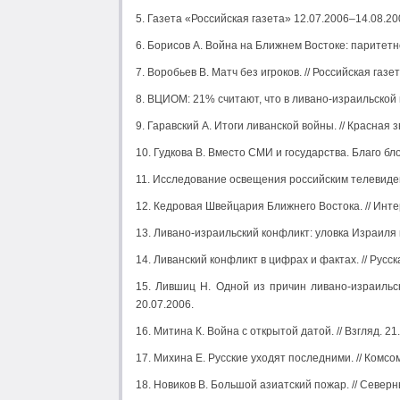
5. Газета «Российская газета» 12.07.2006–14.08.20
6. Борисов А. Война на Ближнем Востоке: паритет
7. Воробьев В. Матч без игроков. // Российская газет
8. ВЦИОМ: 21% считают, что в ливано-израильской в
9. Гаравский А. Итоги ливанской войны. // Красная з
10. Гудкова В. Вместо СМИ и государства. Благо блог
11. Исследование освещения российским телевиден
12. Кедровая Швейцария Ближнего Востока. // Инте
13. Ливано-израильский конфликт: уловка Израиля 
14. Ливанский конфликт в цифрах и фактах. // Рус
15. Лившиц Н. Одной из причин ливано-израильск
20.07.2006.
16. Митина К. Война с открытой датой. // Взгляд. 21
17. Михина Е. Русские уходят последними. // Комсо
18. Новиков В. Большой азиатский пожар. // Северн