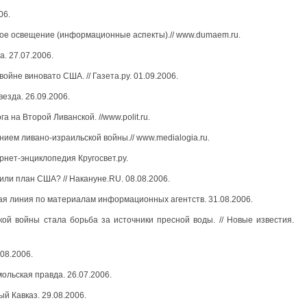
06.
ное освещение (информационные аспекты).// www.dumaem.ru.
а. 27.07.2006.
ойне виновато США. // Газета.ру. 01.09.2006.
везда. 26.09.2006.
а на Второй Ливанской. //www.polit.ru.
ием ливано-израильской войны.// www.medialogia.ru.
рнет-энциклопедия Кругосвет.ру.
или план США? // Накануне.RU. 08.08.2006.
ская линия по материалам информационных агентств. 31.08.2006.
ой войны стала борьба за источники пресной воды. // Новые известия.
.08.2006.
мольская правда. 26.07.2006.
ый Кавказ. 29.08.2006.