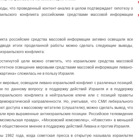
воды, что проведенный контент-анализ в целом подтверждает гипотезу о
аильского конфликта российскими средствами массовой информации
ликта российские средства массовой информации активно освещали все
одводя итоги проделанной работы можно сделать следующие выводы,
израильского конфликта:
стигнутой цели можно отметить, что израильские средства массовой
ритетное освещение мировыми средствами массовой информации ливано-
артина» сложилась не в пользу Израиля.
 и мировые, освещали ливано-израильский конфликт с различных позиций.
и по данному вопросу: в поддержку действий Израиля и в поддержку
израильского конфликта в нейтральном ключе или с позиций правоты
демократической направленности. Но, учитывая, что СМИ либерального
еют доступа к массовому читателю (слушателю), можно сделать вывод, что
али ярко выраженные антиизраильские позиции. Российское телевидение
омсомольская правда», «Московский комсомолец», «Известия» в меньшей
и общественное мнение в поддержку действий Ливана и против Израиля.
ны 1982 года, когда советская пресса в открытую называла израильтян