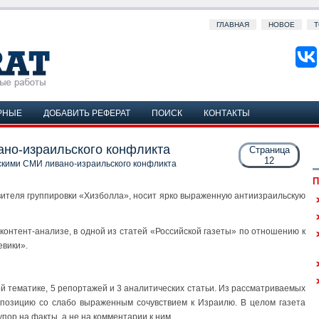
ГЛАВНАЯ
НОВОЕ
Т
РНЫЕ
ДОБАВИТЬ РЕФЕРАТ
ПОИСК
КОНТАКТЫ
но-израильского конфликта
Страница
12
кими СМИ ливано-израильского конфликта
П
авителя группировки «Хизболла», носит ярко выраженную антиизраильскую
 контент-анализе, в одной из статей «Российской газеты» по отношению к
евики».
й тематике, 5 репортажей и 3 аналитических статьи. Из рассматриваемых
 позицию со слабо выраженным сочувствием к Израилю. В целом газета
пор на факты, а не на комментарии к ним.