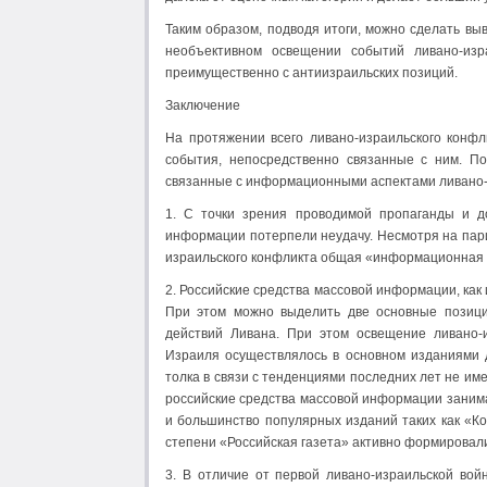
Таким образом, подводя итоги, можно сделать вы
необъективном освещении событий ливано-изр
преимущественно с антиизраильских позиций.
Заключение
На протяжении всего ливано-израильского конф
события, непосредственно связанные с ним. П
связанные с информационными аспектами ливано-
1. С точки зрения проводимой пропаганды и до
информации потерпели неудачу. Несмотря на па
израильского конфликта общая «информационная к
2. Российские средства массовой информации, как
При этом можно выделить две основные позици
действий Ливана. При этом освещение ливано-
Израиля осуществлялось в основном изданиями 
толка в связи с тенденциями последних лет не им
российские средства массовой информации заним
и большинство популярных изданий таких как «К
степени «Российская газета» активно формировал
3. В отличие от первой ливано-израильской вой