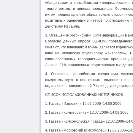
«бандитами» и «пособниками империализма» в о
тонкие методы и приемы пропаганды. Формирова
путем предоставления эфира только сторонника
позитивных оценочных эпитетов по отношению к
действиям Израиля.
3. Освещение российскими СМИ информации в ант
Согласно данных опроса ВЦИОМ, проведенного
считают, что виновником войны является израильс
вину на ливанскую группировку «Хизболла»,
ближневосточных террористических организаци
Ливана. 27% опрошенных сочувствовало в ходе ко
4. Освещение российскими средствами массов
свидетельствует о негативных тенденциях в ро
подавление в современной России других демократ
СПИСОК ИСПОЛЬЗОВАННЫХ ИСТОЧНИКОВ
1. Газета «Известия» 12.07.2006–14.08.2006.
2. Газета «Коммерсантъ» 12.07.2006–14.08.2006.
3. Газета «Комсомольская правда» 12.07.2006–14.0
4. Газета «Московский комсомолец» 12.07.2006–14.