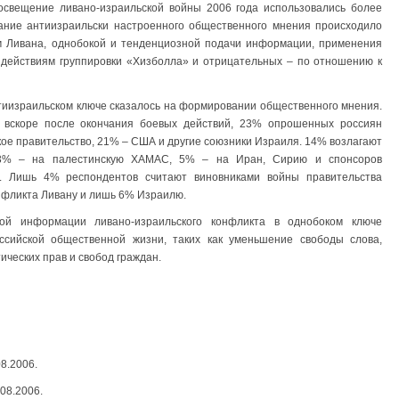
свещение ливано-израильской войны 2006 года использовались более
ние антиизраильски настроенного общественного мнения происходило
м Ливана, однобокой и тенденциозной подачи информации, применения
 действиям группировки «Хизболла» и отрицательных – по отношению к
иизраильском ключе сказалось на формировании общественного мнения.
 вскоре после окончания боевых действий, 23% опрошенных россиян
кое правительство, 21% – США и другие союзники Израиля. 14% возлагают
 13% – на палестинскую ХАМАС, 5% – на Иран, Сирию и спонсоров
й. Лишь 4% респондентов считают виновниками войны правительства
нфликта Ливану и лишь 6% Израилю.
ой информации ливано-израильского конфликта в однобоком ключе
ссийской общественной жизни, таких как уменьшение свободы слова,
ических прав и свобод граждан.
8.2006.
08.2006.