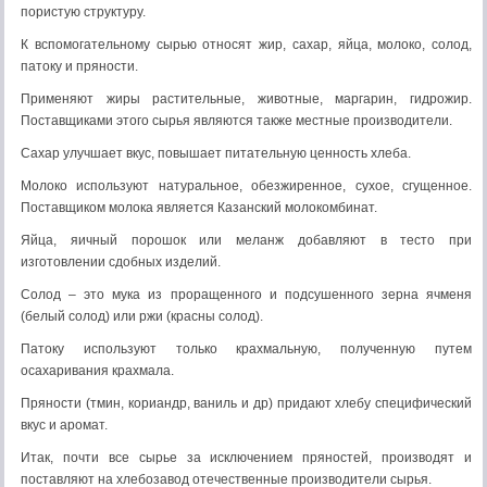
пористую структуру.
К вспомогательному сырью относят жир, сахар, яйца, молоко, солод,
патоку и пряности.
Применяют жиры растительные, животные, маргарин, гидрожир.
Поставщиками этого сырья являются также местные производители.
Сахар улучшает вкус, повышает питательную ценность хлеба.
Молоко используют натуральное, обезжиренное, сухое, сгущенное.
Поставщиком молока является Казанский молокомбинат.
Яйца, яичный порошок или меланж добавляют в тесто при
изготовлении сдобных изделий.
Солод – это мука из проращенного и подсушенного зерна ячменя
(белый солод) или ржи (красны солод).
Патоку используют только крахмальную, полученную путем
осахаривания крахмала.
Пряности (тмин, кориандр, ваниль и др) придают хлебу специфический
вкус и аромат.
Итак, почти все сырье за исключением пряностей, производят и
поставляют на хлебозавод отечественные производители сырья.