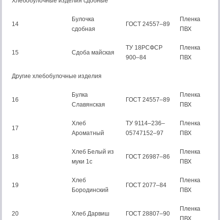
Хлебобулочные изделия сдобные
Булочка
Пленка
14
ГОСТ 24557–89
сдобная
ПВХ
ТУ 18РСФСР
Пленка
15
Сдоба майская
900–84
ПВХ
Другие хлебобулочные изделия
Булка
Пленка
16
ГОСТ 24557–89
Славянская
ПВХ
Хлеб
ТУ 9114–236–
Пленка
17
Ароматный
05747152–97
ПВХ
Хлеб Белый из
Пленка
18
ГОСТ 26987–86
муки 1с
ПВХ
Хлеб
Пленка
19
ГОСТ 2077–84
Бородинский
ПВХ
Пленка
20
Хлеб Дарвиш
ГОСТ 28807–90
ПВХ