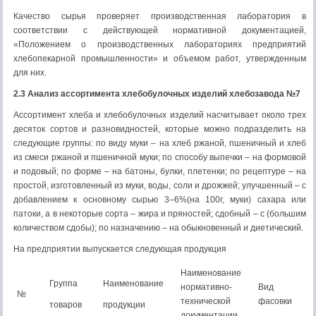
Качество сырья проверяет производственная лаборатория в
соответствии с действующей нормативной документацией,
«Положением о производственных лабораториях предприятий
хлебопекарной промышленности» и объемом работ, утвержденным
для них.
2.3 Анализ ассортимента хлебобулочных изделий хлебозавода №7
Ассортимент хлеба и хлебобулочных изделий насчитывает около трех
десяток сортов и разновидностей, которые можно подразделить на
следующие группы: по виду муки – на хлеб ржаной, пшеничный и хлеб
из смеси ржаной и пшеничной муки; по способу выпечки – на формовой
и подовый; по форме – на батоны, булки, плетенки; по рецептуре – на
простой, изготовленный из муки, воды, соли и дрожжей; улучшенный – с
добавлением к основному сырью 3–6%(на 100г, муки) сахара или
патоки, а в некоторые сорта – жира и пряностей; сдобный – с (большим
количеством сдобы); по назначению – на обыкновенный и диетический.
На предприятии выпускается следующая продукция
Наименование
Группа
Наименование
нормативно-
Вид
№
технической
фасовки
товаров
продукции
документации