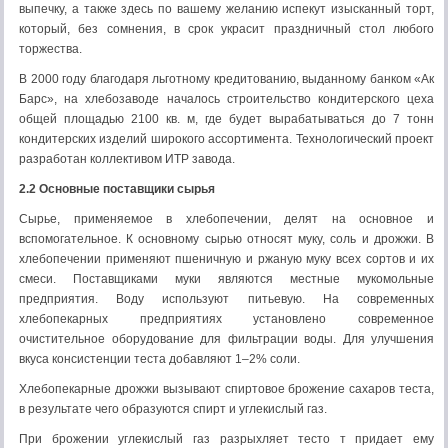
выпечку, а также здесь по вашему желанию испекут изысканный торт,
который, без сомнения, в срок украсит праздничный стол любого
торжества.
В 2000 году благодаря льготному кредитованию, выданному банком «Ак
Барс», на хлебозаводе началось строительство кондитерского цеха
общей площадью 2100 кв. м, где будет вырабатываться до 7 тонн
кондитерских изделий широкого ассортимента. Технологический проект
разработан коллективом ИТР завода.
2.2 Основные поставщики сырья
Сырье, применяемое в хлебопечении, делят на основное и
вспомогательное. К основному сырью относят муку, соль и дрожжи. В
хлебопечении применяют пшеничную и ржаную муку всех сортов и их
смеси. Поставщиками муки являются местные мукомольные
предприятия. Воду используют питьевую. На современных
хлебопекарных предприятиях установлено современное
очистительное оборудование для фильтрации воды. Для улучшения
вкуса консистенции теста добавляют 1–2% соли.
Хлебопекарные дрожжи вызывают спиртовое брожение сахаров теста,
в результате чего образуются спирт и углекислый газ.
При брожении углекислый газ разрыхляет тесто т придает ему