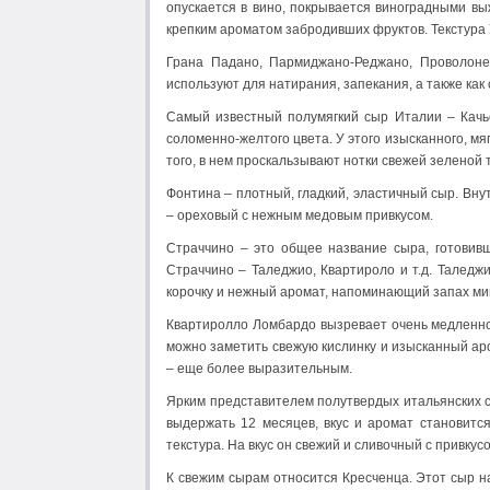
опускается в вино, покрывается виноградными вы
крепким ароматом забродивших фруктов. Текстура 
Грана Падано, Пармиджано-Реджано, Проволоне
используют для натирания, запекания, а также ка
Самый известный полумягкий сыр Италии – Качь
соломенно-желтого цвета. У этого изысканного, мя
того, в нем проскальзывают нотки свежей зеленой 
Фонтина – плотный, гладкий, эластичный сыр. Внут
– ореховый с нежным медовым привкусом.
Страччино – это общее название сыра, готовивш
Страччино – Таледжио, Квартироло и т.д. Таледж
корочку и нежный аромат, напоминающий запах минд
Квартиролло Ломбардо вызревает очень медленно.
можно заметить свежую кислинку и изысканный ар
– еще более выразительным.
Ярким представителем полутвердых итальянских с
выдержать 12 месяцев, вкус и аромат становится
текстура. На вкус он свежий и сливочный с привкус
К свежим сырам относится Кресченца. Этот сыр на