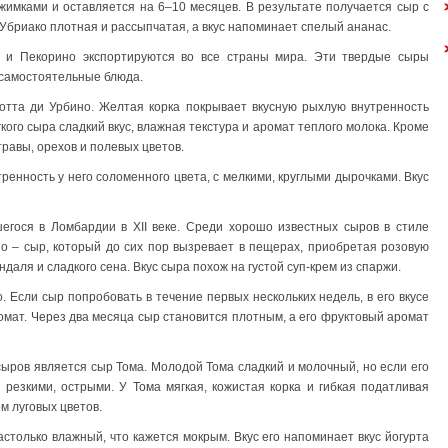
жимками и оставляется на 6–10 месяцев. В результате получается сыр с
Убриако плотная и рассыпчатая, а вкус напоминает спелый ананас.
 и Пекорино экспортируются во все страны мира. Эти твердые сыры
к самостоятельные блюда.
отта ди Урбино. Желтая корка покрывает вкусную рыхлую внутренность
гкого сыра сладкий вкус, влажная текстура и аромат теплого молока. Кроме
травы, орехов и полевых цветов.
ренность у него соломенного цвета, с мелкими, круглыми дырочками. Вкус
егося в Ломбардии в ХII веке. Среди хорошо известных сыров в стиле
ио – сыр, который до сих пор вызревает в пещерах, приобретая розовую
аля и сладкого сена. Вкус сыра похож на густой суп-крем из спаржи.
 Если сыр попробовать в течение первых нескольких недель, в его вкусе
омат. Через два месяца сыр становится плотным, а его фруктовый аромат
ыров является сыр Тома. Молодой Тома сладкий и молочный, но если его
 резкими, острыми. У Тома мягкая, кожистая корка и гибкая податливая
ом луговых цветов.
столько влажный, что кажется мокрым. Вкус его напоминает вкус йогурта