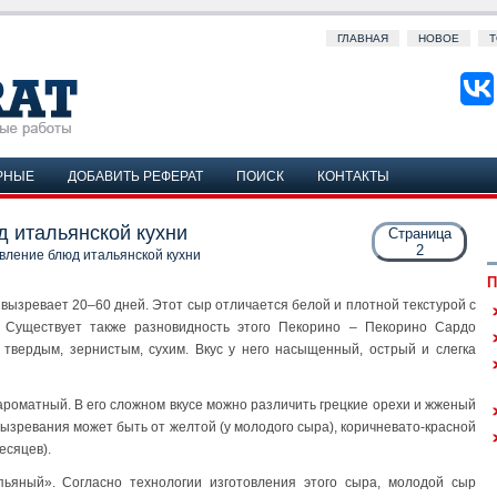
ГЛАВНАЯ
НОВОЕ
Т
РНЫЕ
ДОБАВИТЬ РЕФЕРАТ
ПОИСК
КОНТАКТЫ
д итальянской кухни
Страница
2
вление блюд итальянской кухни
П
вызревает 20–60 дней. Этот сыр отличается белой и плотной текстурой с
. Существует также разновидность этого Пекорино – Пекорино Сардо
 твердым, зернистым, сухим. Вкус у него насыщенный, острый и слегка
 ароматный. В его сложном вкусе можно различить грецкие орехи и жженый
 вызревания может быть от желтой (у молодого сыра), коричневато-красной
есяцев).
пьяный». Согласно технологии изготовления этого сыра, молодой сыр