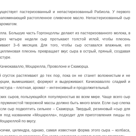
уществует пастеризованный и непастиризованный Рабиола. У первого
с, напоминающий растопленное сливочное масло. Непастеризованный сыр
ароматом.
лла. Большую часть Горгонцоллы делают из пастеризованного молока, в
ерез четыре недели сыр протыкают толстой иглой, чтобы плесень
ивают 3–6 месяцев. Для того, чтобы сыр оставался влажным, его
ициллиновая плесень превращает вкус сыра в острый, пряный, создавая
стуре.
я Качиокавалло, Моцарелла, Проволоне и Скаморца.
сгусток растягивают до тех пор, пока он не станет волокнистым и не
орции, вымешивают, формуют и выдерживают. Качиокавалло сладкий и
екстура – плотная, аромат – интенсивный и продолжительный.
ких сыров, пользующийся популярностью во всем мире. Чаще всего сыр
пружинистой творожной массы должно быть много влаги. Если сыр слегка
сли сыр подкоптить сильнее – Скаморца. Твердый, резиновый «сыр для
я под названием «Моцарелла», подходит для приготовления пиццы по
Моцареллой по вкусу.
ички, цилиндра, однако, самая известная форма этого сыра – колбаса,