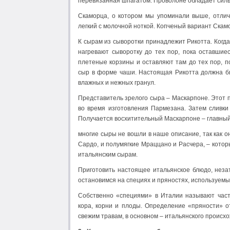
перевязанная шпагатом. Проволоне обладает силь
Скаморца, о котором мы упоминали выше, отлича
легкий с молочной ноткой. Копченый вариант Скамо
К сырам из сыворотки принадлежит Рикотта. Когда
нагревают сыворотку до тех пор, пока оставшиес
плетеные корзины и оставляют там до тех пор, п
сыр в форме чаши. Настоящая Рикотта должна бы
влажных и нежных гранул.
Представитель зрелого сыра – Маскарпоне. Этот п
во время изготовления Пармезана. Затем сливки 
Получается восхитительный Маскарпоне – главный 
многие сыры не вошли в наше описание, так как о
Сардо, и полумягкие Мраццано и Расчера, – которы
итальянским сырам.
Приготовить настоящее итальянское блюдо, неза
остановимся на специях и пряностях, используемы
Собственно «специями» в Италии называют части
кора, корни и плоды. Определение «пряности» о
свежим травам, в основном – итальянского происх