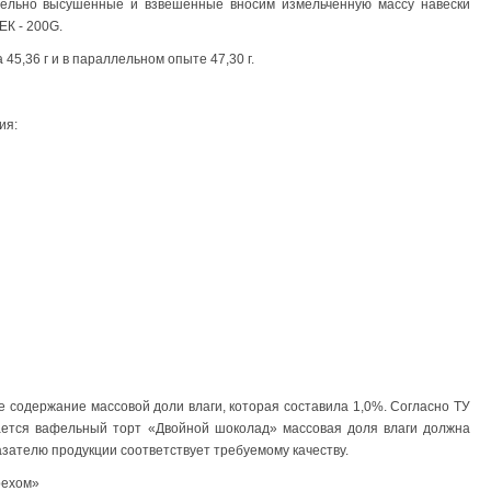
тельно высушенные и взвешенные вносим измельченную массу навески
ЕК - 200G.
45,36 г и в параллельном опыте 47,30 г.
ия:
 содержание массовой доли влаги, которая составила 1,0%. Согласно ТУ
ается вафельный торт «Двойной шоколад» массовая доля влаги должна
азателю продукции соответствует требуемому качеству.
рехом»