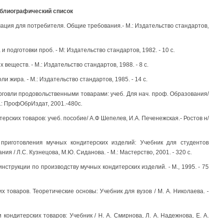
блиографический список
ация для потребителя. Общие требования.- М.: Издательство стандартов,
 подготовки проб. - М: Издательство стандартов, 1982. - 10 с.
веществ. - М.: Издательство стандартов, 1988. - 8 с.
 жира. - М.: Издательство стандартов, 1985. - 14 с.
орговли продовольственными товарами: учеб. Для нач. проф. Образования/
М.: ПрофОбрИздат, 2001.-480с.
ерских товаров: учеб. пособие/ А.Ф Шепелев, И.А. Печенежская.- Ростов н/
я приготовления мучных кондитерских изделий: Учебник для студентов
 / Л.С. Кузнецова, М.Ю. Сиданова. - М.: Мастерство, 2001. - 320 с.
 инструкции по производству мучных кондитерских изделий. - М., 1995. - 75
х товаров. Теоретические основы: Учебник для вузов / М. А. Николаева. -
кондитерских товаров: Учебник / Н. А. Смирнова, Л. А. Надежнова, Е. А.