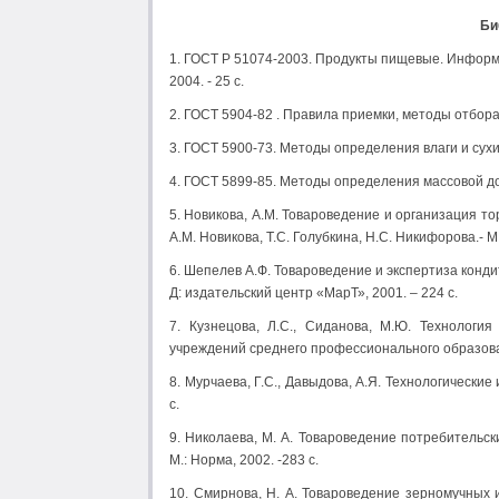
Би
1. ГОСТ Р 51074-2003. Продукты пищевые. Информ
2004. - 25 с.
2. ГОСТ 5904-82 . Правила приемки, методы отбора и
3. ГОСТ 5900-73. Методы определения влаги и сухих 
4. ГОСТ 5899-85. Методы определения массовой доли
5. Новикова, А.М. Товароведение и организация т
А.М. Новикова, Т.С. Голубкина, Н.С. Никифорова.- 
6. Шепелев А.Ф. Товароведение и экспертиза кондит
Д: издательский центр «МарТ», 2001. – 224 с.
7. Кузнецова, Л.С., Сиданова, М.Ю. Технологи
учреждений среднего профессионального образования
8. Мурчаева, Г.С., Давыдова, А.Я. Технологические
с.
9. Николаева, М. А. Товароведение потребительски
М.: Норма, 2002. -283 с.
10. Смирнова, Н. А. Товароведение зерномучных и 