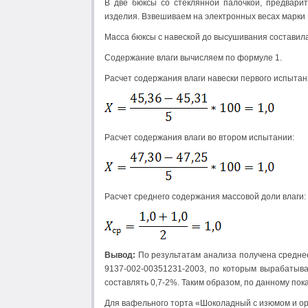
В две бюксы со стеклянной палочкой, предвари
изделия. Взвешиваем на электронных весах марки 
Масса бюксы с навеской до высушивания составила 
Содержание влаги вычисляем по формуле 1.
Расчет содержания влаги навески первого испытан
Расчет содержания влаги во втором испытании:
Расчет среднего содержания массовой доли влаги:
Вывод:
По результатам анализа получена среднее
9137-002-00351231-2003, по которым вырабатыв
составлять 0,7-2%. Таким образом, по данному пок
Для вафельного торта «Шоколадный с изюмом и о