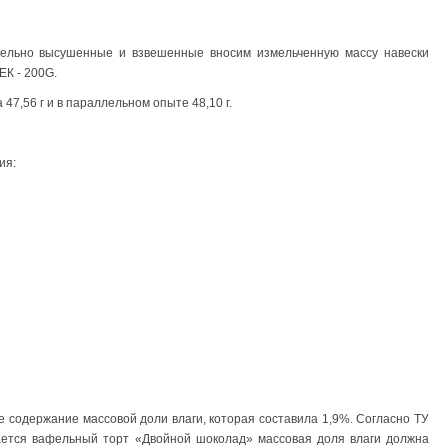
тельно высушенные и взвешенные вносим измельченную массу навески
ЕК - 200G.
47,56 г и в параллельном опыте 48,10 г.
ия:
 содержание массовой доли влаги, которая составила 1,9%. Согласно ТУ
ается вафельный торт «Двойной шоколад» массовая доля влаги должна