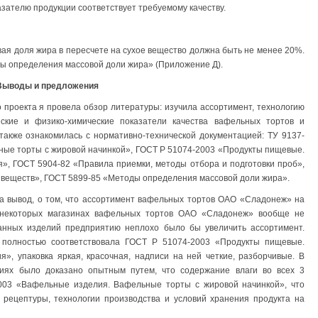
азателю продукции соответствует требуемому качеству.
вая доля жира в пересчете на сухое вещество должна быть не менее 20%.
ы определения массовой доли жира» (Приложение Д).
Выводы и предложения
о проекта я провела обзор литературы: изучила ассортимент, технологию
еские и физико-химические показатели качества вафельных тортов и
 также ознакомилась с нормативно-технической документацией: ТУ 9137-
ые торты с жировой начинкой», ГОСТ Р 51074-2003 «Продукты пищевые.
, ГОСТ 5904-82 «Правила приемки, методы отбора и подготовки проб»,
 веществ», ГОСТ 5899-85 «Методы определения массовой доли жира».
а вывод, о том, что ассортимент вафельных тортов ОАО «Сладонеж» на
в некоторых магазинах вафельных тортов ОАО «Сладонеж» вообще не
нных изделий предприятию неплохо было бы увеличить ассортимент.
 полностью соответствовала ГОСТ Р 51074-2003 «Продукты пищевые.
, упаковка яркая, красочная, надписи на ней четкие, разборчивые. В
иях было доказано опытным путем, что содержание влаги во всех 3
2003 «Вафельные изделия. Вафельные торты с жировой начинкой», что
я рецептуры, технологии производства и условий хранения продукта на