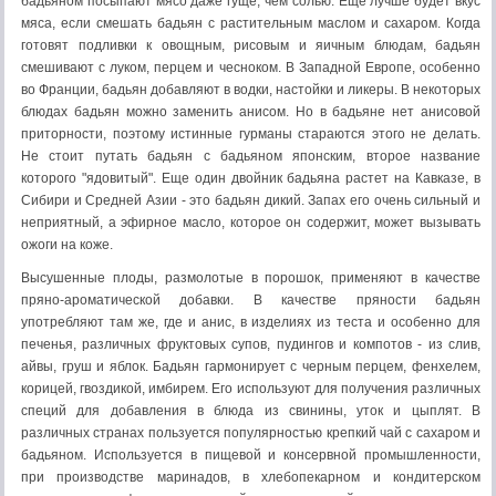
бадьяном посыпают мясо даже гуще, чем солью. Еще лучше будет вкус
мяса, если смешать бадьян с растительным маслом и сахаром. Когда
готовят подливки к овощным, рисовым и яичным блюдам, бадьян
смешивают с луком, перцем и чесноком. В Западной Европе, особенно
во Франции, бадьян добавляют в водки, настойки и ликеры. В некоторых
блюдах бадьян можно заменить анисом. Но в бадьяне нет анисовой
приторности, поэтому истинные гурманы стараются этого не делать.
Не стоит путать бадьян с бадьяном японским, второе название
которого "ядовитый". Еще один двойник бадьяна растет на Кавказе, в
Сибири и Средней Азии - это бадьян дикий. Запах его очень сильный и
неприятный, а эфирное масло, которое он содержит, может вызывать
ожоги на коже.
Высушенные плоды, размолотые в порошок, применяют в качестве
пряно-ароматической добавки. В качестве пряности бадьян
употребляют там же, где и анис, в изделиях из теста и особенно для
печенья, различных фруктовых супов, пудингов и компотов - из слив,
айвы, груш и яблок. Бадьян гармонирует с черным перцем, фенхелем,
корицей, гвоздикой, имбирем. Его используют для получения различных
специй для добавления в блюда из свинины, уток и цыплят. В
различных странах пользуется популярностью крепкий чай с сахаром и
бадьяном. Используется в пищевой и консервной промышленности,
при производстве маринадов, в хлебопекарном и кондитерском