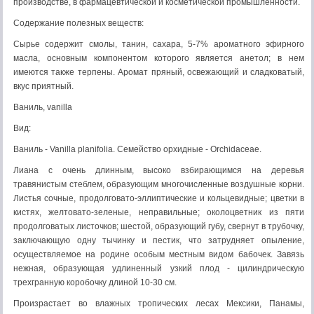
производстве, в фармацевтической и косметической промышленности.
Содержание полезных веществ:
Сырье содержит смолы, танин, сахара, 5-7% ароматного эфирного
масла, основным компонентом которого является анетол; в нем
имеются также терпены. Аромат пряный, освежающий и сладковатый,
вкус приятный.
Ваниль, vanilla
Вид:
Ваниль - Vanilla planifolia. Семейство орхидные - Orchidaceae.
Лиана с очень длинным, высоко взбирающимся на деревья
травянистым стеблем, образующим многочисленные воздушные корни.
Листья сочные, продолговато-эллиптические и кольцевидные; цветки в
кистях, желтовато-зеленые, неправильные; околоцветник из пяти
продолговатых листочков; шестой, образующий губу, свернут в трубочку,
заключающую одну тычинку и пестик, что затрудняет опыление,
осуществляемое на родине особым местным видом бабочек. Завязь
нежная, образующая удлиненный узкий плод - цилиндрическую
трехгранную коробочку длиной 10-30 см.
Произрастает во влажных тропических лесах Мексики, Панамы,