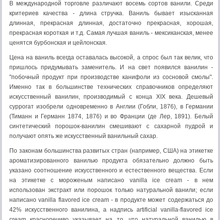
В международной торговле различают восемь сортов ванили. Среди
критериев качества - длина стручка. Ваниль бывает изысканная
длинная, прекрасная длинная, достаточно прекрасная, хорошая,
прекрасная короткая и т.д. Самая лучшая ваниль - мексиканская, менее
ценятся бурбонская и цейлонская.
Цена на ваниль всегда оставалась высокой, а спрос был так велик, что
пришлось придумывать заменитель. И на свет появился ванилин -
"побочный продукт при производстве канифоли из сосновой смолы".
Именно так в большинстве технических справочников определяют
искусственный ванилин, производимый с конца XIX века. Дешевый
суррогат изобрели одновременно в Англии (Гобли, 1876), в Германии
(Тиманн и Германн 1874, 1876) и во Франции (де Лер, 1891). Белый
синтетический порошок-ванилин смешивают с сахарной пудрой и
получают опять же искусственный ванильный сахар.
По законам большинства развитых стран (например, США) на этикетке
ароматизированного ванилью продукта обязательно должно быть
указано соотношение искусственного и естественного вещества. Если
на этикетке с мороженым написано vanilla ice cream - в нем
использован экстракт или порошок только натуральной ванили; если
написано vanilla flavored ice cream - в продукте может содержаться до
42% искусственного ванилина, а надпись artificial vanilla-flavored ice
cream красноречиво указывает на то, что натуральной ванилью в