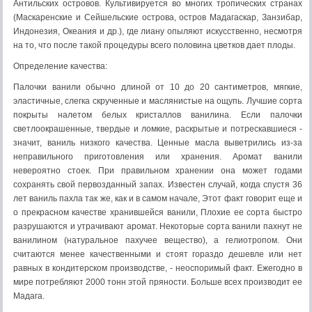
Антильских островов. Культивируется во многих тропических странах
(Маскаренские и Сейшельские острова, остров Мадагаскар, Занзибар,
Индонезия, Океания и др.), где лиану опыляют искусственно, несмотря
на то, что после такой процедуры всего половина цветков дает плоды.
Определение качества:
Палочки ванили обычно длиной от 10 до 20 сантиметров, мягкие,
эластичные, слегка скрученные и маслянистые на ощупь. Лучшие сорта
покрыты налетом белых кристаллов ванилина. Если палочки
светлоокрашенные, твердые и ломкие, раскрытые и потрескавшиеся -
значит, ваниль низкого качества. Ценные масла выветрились из-за
неправильного приготовления или хранения. Аромат ванили
невероятно стоек. При правильном хранении она может годами
сохранять свой первозданный запах. Известен случай, когда спустя 36
лет ваниль пахла так же, как и в самом начале, Этот факт говорит еще и
о прекрасном качестве хранившейся ванили, Плохие ее сорта быстро
разрушаются и утрачивают аромат. Некоторые сорта ванили пахнут не
ванилином (натуральное пахучее вещество), а гелиотропом. Они
считаются менее качественными и стоят гораздо дешевле или нет
равных в кондитерском производстве, - неоспоримый факт. Ежегодно в
мире потребляют 2000 тонн этой пряности. Больше всех производит ее
Мадага.