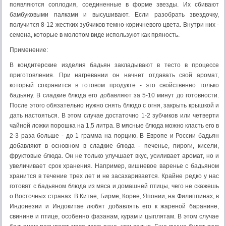
появляются соплодия, соединенные в форме звезды. Их сбивают
бамбуковыми палками и высушивают. Если разобрать звездочку,
получится 8-12 жестких зубчиков темно-коричневого цвета. Внутри них -
семена, которые в молотом виде используют как пряность.
Применение:
В кондитерские изделия бадьян закладывают в тесто в процессе
приготовления. При нагревании он начнет отдавать свой аромат,
который сохранится в готовом продукте - это свойственно только
бадьяну. В сладкие блюда его добавляют за 5-10 минут до готовности.
После этого обязательно нужно снять блюдо с огня, закрыть крышкой и
дать настояться. В этом случае достаточно 1-2 зубчиков или четверти
чайной ложки порошка на 1,5 литра. В мясные блюда можно класть его в
2-3 раза больше - до 1 грамма на порцию. В Европе и России бадьян
добавляют в основном в сладкие блюда - печенье, пироги, кисели,
фруктовые блюда. Он не только улучшает вкус, усиливает аромат, но и
увеличивает срок хранения. Например, вишневое варенье с бадьяном
хранится в течение трех лет и не засахаривается. Крайне редко у нас
готовят с бадьяном блюда из мяса и домашней птицы, чего не скажешь
о Восточных странах. В Китае, Бирме, Корее, Японии, на Филиппинах, в
Индонезии и Индокитае любят добавлять его к жареной баранине,
свинине и птице, особенно фазанам, курам и цыплятам. В этом случае