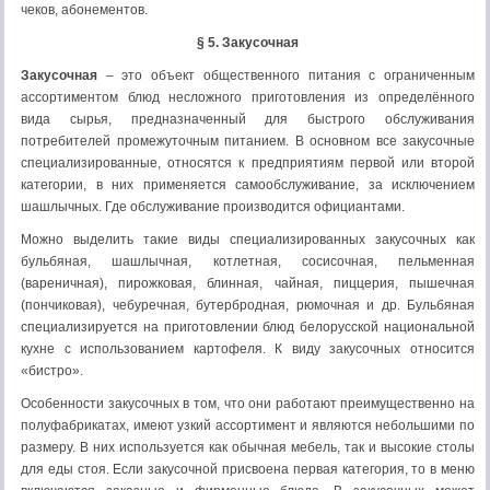
чеков, абонементов.
§ 5. Закусочная
Закусочная
– это объект общественного питания с ограниченным
ассортиментом блюд несложного приготовления из определённого
вида сырья, предназначенный для быстрого обслуживания
потребителей промежуточным питанием. В основном все закусочные
специализированные, относятся к предприятиям первой или второй
категории, в них применяется самообслуживание, за исключением
шашлычных. Где обслуживание производится официантами.
Можно выделить такие виды специализированных закусочных как
бульбяная, шашлычная, котлетная, сосисочная, пельменная
(вареничная), пирожковая, блинная, чайная, пиццерия, пышечная
(пончиковая), чебуречная, бутербродная, рюмочная и др. Бульбяная
специализируется на приготовлении блюд белорусской национальной
кухне с использованием картофеля. К виду закусочных относится
«бистро».
Особенности закусочных в том, что они работают преимущественно на
полуфабрикатах, имеют узкий ассортимент и являются небольшими по
размеру. В них используется как обычная мебель, так и высокие столы
для еды стоя. Если закусочной присвоена первая категория, то в меню