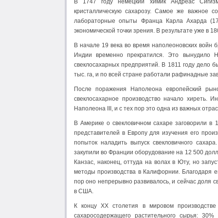
В 1747 году немецкий химик Андреас Сигизму
кристаллическую сахарозу. Самое же важное со
лабораторные опыты Франца Карла Ахарда (175
экономической точки зрения. В результате уже в 1
В начале 19 века во время наполеоновских войн б
Индии временно прекратился. Это вынудило Н
свеклосахарных предприятий. В 1811 году дело 
тыс. га, и по всей стране работали рафинадные за
После поражения Наполеона европейский рыно
свеклосахарное производство начало хиреть. И
Наполеона III, и с тех пор это одна из важных отр
В Америке о свекловичном сахаре заговорили в 
представителей в Европу для изучения его прои
попыток наладить выпуск свекловичного сахара
закупили во Франции оборудование на 12 500 долл
Канзас, наконец, оттуда на волах в Юту, но запу
методы производства в Калифорнии. Благодаря ем
пор оно непрерывно развивалось, и сейчас доля с
в США.
К концу ХХ столетия в мировом производстве
сахаросодержащего растительного сырья: 30% 