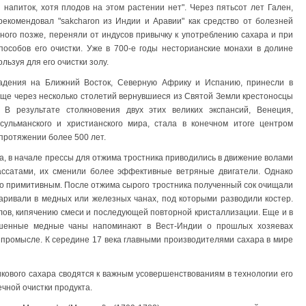
напиток, хотя плодов на этом растении нет". Через пятьсот лет Гален,
рекомендовал "sakcharon из Индии и Аравии" как средство от болезней
много позже, переняли от индусов привычку к употреблению сахара и при
особов его очистки. Уже в 700-е годы несторианские монахи в долине
ьзуя для его очистки золу.
ладения на Ближний Восток, Северную Африку и Испанию, принесли в
Еще через несколько столетий вернувшиеся из Святой Земли крестоносцы
В результате столкновения двух этих великих экспансий, Венеция,
сульманского и христианского мира, стала в конечном итоге центром
 протяжении более 500 лет.
а, в начале прессы для отжима тростника приводились в движение волами
ассатами, их сменили более эффективные ветряные двигатели. Однако
но примитивным. После отжима сырого тростника полученный сок очищали
аривали в медных или железных чанах, под которыми разводили костер.
ов, кипячению смеси и последующей повторной кристаллизации. Еще и в
шенные медные чаны напоминают в Вест-Индии о прошлых хозяевах
 промысле. К середине 17 века главными производителями сахара в мире
кового сахара сводятся к важным усовершенствованиям в технологии его
чной очистки продукта.