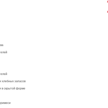
ава
телей
телей
и хлебных запасов
и в скрытой форме
примеси