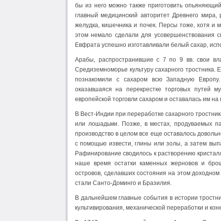
бы из него можно также приготовить опьяняющий 
главный медицинский авторитет Древнего мира, 
желудка, кишечника и почек. Персы тоже, хотя и 
этом немало сделали для усовершенствования сп
Евфрата успешно изготавливали белый сахар, испол
Арабы, распространившие с 7 по 9 вв. свои в
Средиземноморье культуру сахарного тростника. 
познакомили с сахаром всю Западную Европу. 
оказавшаяся на перекрестке торговых путей му
европейской торговли сахаром и оставалась им на
В Вест-Индии при переработке сахарного тростник
или лошадьми. Позже, в местах, продуваемых п
производство в целом все еще оставалось доволь
с помощью извести, глины или золы, а затем вып
Рафинирование сводилось к растворению кристалл
наше время остатки каменных жерновов и бро
островов, сделавших состояния на этом доходном
стали Санто-Доминго и Бразилия.
В дальнейшем главные события в истории тростни
культивирования, механической переработки и коне