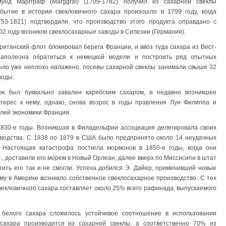
нд Маргграф (Marggraf) (1709-1782) получил из сахарной свеклы
бытие в истории свекловичного сахара произошло в 1799 году, когда
3-1821) подтвердили, что производство этого продукта оправдано с
802 году возникли свеклосахарные заводы в Силезии (Германия).
ританский флот блокировал берега Франции, и ввоз туда сахара из Вест-
аполеона обратиться к немецкой модели и построить ряд опытных
было уже неплохо налажено: посевы сахарной свеклы занимали свыше 32
воды.
к был буквально завален карибским сахаром, и недавно возникшее
нтерес к нему, однако, снова возрос в годы правления Луи Филиппа и
аслей экономики Франции.
1830-е годы. Возникшая в Филадельфии ассоциация делегировала своих
зводства. С 1838 по 1879 в США было предпринято около 14 неудачных
. Настоящая катастрофа постигла мормонов в 1850-е годы, когда они
., доставили его морем в Новый Орлеан, далее вверх по Миссисипи в штат
стить его так и не смогли. Успеха добился Э. Дайер, применивший новые
у в Америке возникло собственное свеклосахарное производство. С тех
векловичного сахара составляет около 25% всего рафинада, выпускаемого
 белого сахара сложилось устойчивое соотношение в использовании
сахара производится из сахарной свеклы, а соответственно 70% из