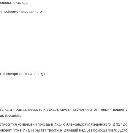
 веществе солода
ия неферментированного
тва сахара-песка и солода
sarkara (гравий, песок или сахар); спустя столетия этот термин вошел в
ак succarum.
относится ко времени похода в Индию Александра Македонского. В 327 до
"Говорят, что в Индии растет тростник, дающий мед без помощи пчел; будто