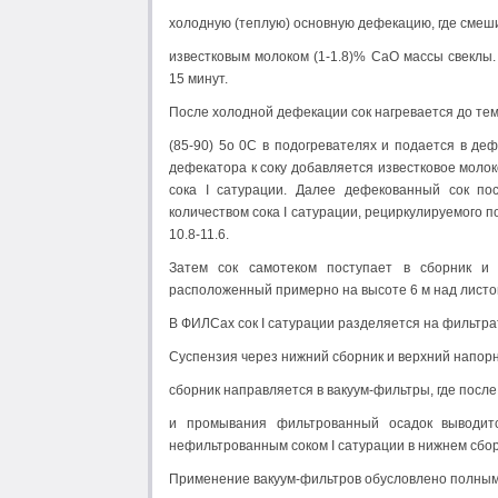
холодную (теплую) основную дефекацию, где смеш
известковым молоком (1-1.8)% CaO массы свеклы.
15 минут.
После холодной дефекации сок нагревается до те
(85-90) 5о 0С в подогревателях и подается в де
дефекатора к соку добавляется известковое моло
сока I сатурации. Далее дефекованный сок пос
количеством сока I сатурации, рециркулируемого п
10.8-11.6.
Затем сок самотеком поступает в сборник и 
расположенный примерно на высоте 6 м над лист
В ФИЛСах сок I сатурации разделяется на фильтра
Суспензия через нижний сборник и верхний напор
сборник направляется в вакуум-фильтры, где посл
и промывания фильтрованный осадок выводит
нефильтрованным соком I сатурации в нижнем сбор
Применение вакуум-фильтров обусловлено полным 