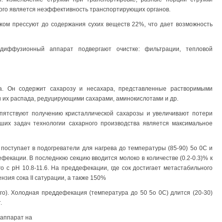
того является неэффективность транспортирующих органов.
ом прессуют до содержания сухих веществ 22%, что дает возможность
иффузионный аппарат подвергают очистке: фильтрации, тепловой
а. Он содержит сахарозу и несахара, представленные растворимыми
 их распада, редуцирующими сахарами, аминокислотами и др.
ятствуют получению кристаллической сахарозы и увеличивают потери
ших задач технологии сахарного производства является максимальное
оступает в подогреватели для нагрева до температуры (85-90) 5о 0С и
фекации. В последнюю секцию вводится молоко в количестве (0.2-0.3)% к
о с pH 10.8-11.6. На преддефекации, где сок достигает метастабильного
ензия сока II сатурации, а также 150%
ого). Холодная преддефекация (температура до 50 5о 0С) длится (20-30)
.
 аппарат на