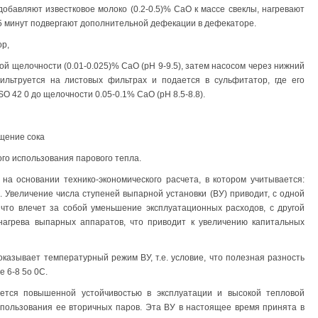
обавляют известковое молоко (0.2-0.5)% СаО к массе свеклы, нагревают
4-5 минут подвергают дополнительной дефекации в дефекаторе.
ор,
ой щелочности (0.01-0.025)% СаО (pH 9-9.5), затем насосом через нижний
ильтруется на листовых фильтрах и подается в сульфитатор, где его
 42 0 до щелочности 0.05-0.1% CaO (pH 8.5-8.8).
ущение сока
ого использования парового тепла.
на основании технико-экономического расчета, в котором учитывается:
 Увеличение числа ступеней выпарной установки (ВУ) приводит, с одной
что влечет за собой уменьшение эксплуатационных расходов, с другой
нагрева выпарных аппаратов, что приводит к увеличению капитальных
казывает температурный режим ВУ, т.е. условие, что полезная разность
 6-8 5о 0С.
ется повышенной устойчивостью в эксплуатации и высокой тепловой
спользования ее вторичных паров. Эта ВУ в настоящее время принята в