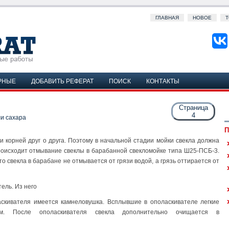
ГЛАВНАЯ
НОВОЕ
Т
РНЫЕ
ДОБАВИТЬ РЕФЕРАТ
ПОИСК
КОНТАКТЫ
Страница
4
и сахара
П
и корней друг о друга. Поэтому в начальной стадии мойки свекла должна
 происходит отмывание свеклы в барабанной свекломойке типа Ш25-ПСБ-3.
о свекла в барабане не отмывается от грязи водой, а грязь оттирается от
ель. Из него
аскивателя имеется камнеловушка. Всплывшие в ополаскивателе легкие
ом. После ополаскивателя свекла дополнительно очищается в