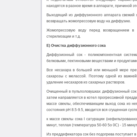
находятся в разное время в аппарате, причиной э
Выходящий из диффузионного аппарата свежий ж
возвращать жомопрессовую воду на диффузию.
Жомопрессовую воду перед возвращением в д
стерилизации и т.д.
Е) Очистка диффузионного сока
Диффузионный сок - поликомпонентная систем
белковыми, пектиновыми веществами и продуктами
Все несахара в большей или меньшей мере преп
сахарозы с мелассой. Поэтому одной из важней
удаление несахаров из сахарных растворов.
Очищенный в пульполовушках диффузионный сок п
затем направляется в котел прогрессивной предде
массе свеклы, обеспечивающим выход сока из нег
состояния pH 8.5-9.5, вводится вся сгущенная сусп
к массе свеклы сока I сатурации (нефильтрованн
минут, теплая (температура 50-60 5о 0С) - 15 минут
Из преддефекатора сок без подогрева поступает в