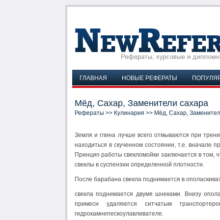
ГЛАВНАЯ
НОВЫЕ РЕФЕРАТЫ
ПОПУЛЯ
Мёд, Сахар, Заменители сахара
Рефераты
>>
Кулинария
>> Мёд, Сахар, Заменител
Земля и глина лучше всего отмываются при трени
находиться в скученном состоянии, т.е. вначале
Принцип работы свекломойки заключается в том, чт
свеклы в суспензии определенной плотности.
После барабана свекла поднимается в ополаскиват
свекла поднимается двумя шнеками. Внизу опол
примеси удаляются ситчатым транспортер
гидрокамнепескоулавливателе.