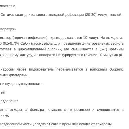
ивается с
 Оптимальная длительность холодной дефекации (20-30) минут, теплой -
мпературы
фекатор (горячая дефекация), где выдерживается 10 минут. На выходе из
ко (0.5-0.7)% СаО к массе свеклы для повышения фильтровальных свойств
тупает в циркуляционный сборник, где смешивается с (5-7) кратным
о внешнему контуру, и в аппарате I сатурируется в течение 10 минут до pH
насосом через подогреватель перекачивается в напорный сборник,
овыми фильтрами.
т и сгущенную суспензию.
ный
е отделения
ся в отходы, а фильтрат отделяется в ресивере и смешивается с
нике.
отделением частиц осадка от сока и промывки осадка от сахарозы.