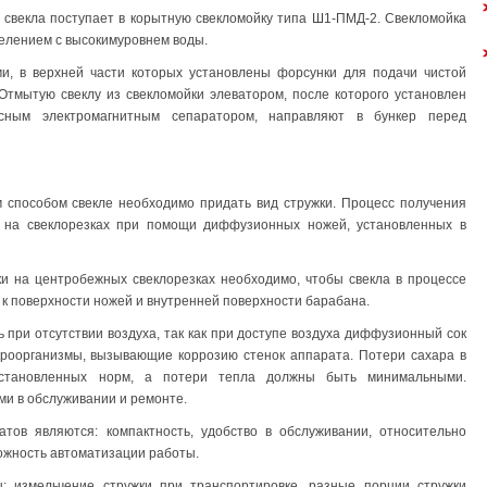
 свекла поступает в корытную свекломойку типа Ш1-ПМД-2. Свекломойка
делением с высокимуровнем воды.
и, в верхней части которых установлены форсунки для подачи чистой
Отмытую свеклу из свекломойки элеватором, после которого установлен
сным электромагнитным сепаратором, направляют в бункер перед
 способом свекле необходимо придать вид стружки. Процесс получения
я на свеклорезках при помощи диффузионных ножей, установленных в
ки на центробежных свеклорезках необходимо, чтобы свекла в процессе
к поверхности ножей и внутренней поверхности барабана.
ри отсутствии воздуха, так как при доступе воздуха диффузионный сок
кроорганизмы, вызывающие коррозию стенок аппарата. Потери сахара в
тановленных норм, а потери тепла должны быть минимальными.
и в обслуживании и ремонте.
ов являются: компактность, удобство в обслуживании, относительно
можность автоматизации работы.
: измельчение стружки при транспортировке, разные порции стружки