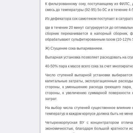
К фильтрованному соку, поступающему из ФИЛС, д
смесь до температуры (92-95) 5о 0С и в течение 
Из дефекатора сок самотеком поступает в сатурат
где в течение 20 минут сатурируется до оптимальн
сборник перекачивается в напорный сборник, ф
обрабатывают сульфитированным газом (10-12)% SO
Ж) Сгущение сока выпариванием.
Выпарная установка позволяет расходовать на сг
40-50% пара к массе всего сока за счет многократн
Число ступеней выпарной установки выбирается 
капитальные затраты, эксплуатационные расходы.
стороны, к уменьшению расхода греющего пара, 
стороны, к увеличению суммарной поверхности 
затрат.
На выбор числа ступеней существенное влияние о
температур в каждом корпусе должна быть не менее
Четырехкорпусная ВУ с концентратором отлича
экономичностью, благодаря большой кратности и