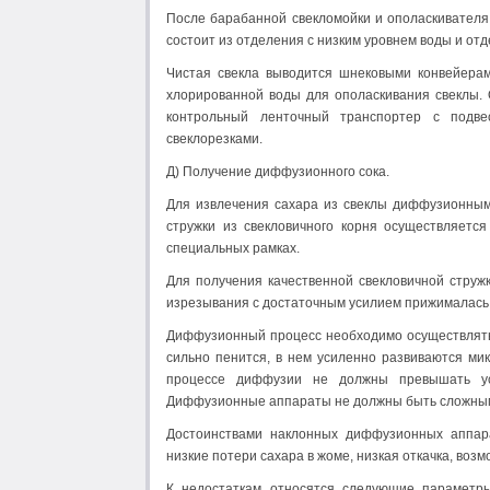
После барабанной свекломойки и ополаскивателя
состоит из отделения с низким уровнем воды и от
Чистая свекла выводится шнековыми конвейерам
хлорированной воды для ополаскивания свеклы. 
контрольный ленточный транспортер с подве
свеклорезками.
Д) Получение диффузионного сока.
Для извлечения сахара из свеклы диффузионным
стружки из свекловичного корня осуществляетс
специальных рамках.
Для получения качественной свекловичной струж
изрезывания с достаточным усилием прижималась 
Диффузионный процесс необходимо осуществлять п
сильно пенится, в нем усиленно развиваются ми
процессе диффузии не должны превышать ус
Диффузионные аппараты не должны быть сложным
Достоинствами наклонных диффузионных аппарат
низкие потери сахара в жоме, низкая откачка, воз
К недостаткам относятся следующие параметры