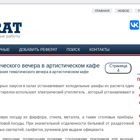
ГЛАВНАЯ
НОВОЕ
Т
РНЫЕ
ДОБАВИТЬ РЕФЕРАТ
ПОИСК
КОНТАКТЫ
ческого вечера в артистическом кафе
Страница
4
ния тематического вечера в артистическом кафе
П
дных закусок в залах устанавливают холодильные шкафы из расчета один
тарелок используют электрический утеплитель , который устанавливают в
вую посуду из фарфора, стекла, металла, а также столовые приборы.
оловой посуды. При значительной отдаленности бельевой от раздаточной
ых скатертей, салфеток, ручников для выдачи официанта.
дверцами, подвесными полками, стеллажами, прилавком для выдачи,