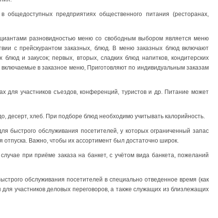
 общедоступных предприятиях общественного питания (ресторанах,
ициантами разновидностью меню со свободным выбором является меню
ствии с прейскурантом заказных, блюд. В меню заказных блюд включают
блюд и закусок; первых, вторых, сладких блюд напитков, кондитерских
а, включаемые в заказное меню, Приготовляют по индивидуальным заказам
х для участников съездов, конференций, туристов и др. Питание может
до, десерт, хлеб. При подборе блюд необходимо учитывать калорийность.
ля быстрого обслуживания посетителей, у которых ограниченный запас
я отпуска. Важно, чтобы их ассортимент был достаточно широк.
случае при приёме заказа на банкет, с учётом вида банкета, пожеланий
ыстрого обслуживания посетителей в специально отведенное время (как
ен для участников деловых переговоров, а также служащих из близлежащих