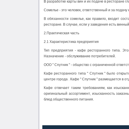
В разработке карты вин и их подаче в ресторане г
Сомелье - это человек, ответственный и за подачу н
В обязанности сомелье, как правило, входит сос
peстopaнe. В случае, если у заведения есть винный
2.Практическая часть
2.1 Характеристика предприятия
Тип предприятия - кафе ресторанного типа. Эт
Назначение - обслуживание потребителей.
ООО " Спутник " - общество с ограниченной ответс
Кафе ресторанного типа " Спутник " было открыт
центре города . Кафе " Спутник " размещается в о
Кафе отвечает таким требованиям, как изысканн
оригинальный ассортимент, изысканность заказн
блюд общественного питания.