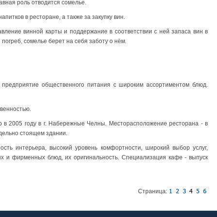
лавная роль отводится сомелье.
апитков в ресторане, а также за закупку вин.
тавление винной карты и поддержание в соответствии с ней запаса вин в
 погреб, сомелье берет на себя заботу о нём.
о предприятие общественного питания с широким ассортиментом блюд.
твенностью.
о в 2005 году в г. Набережные Челны. Месторасположение ресторана - в
тдельно стоящем здании.
ость интерьера, высокий уровень комфортности, широкий выбор услуг,
ых и фирменных блюд, их оригинальность. Специализация кафе - выпуск
Страница: