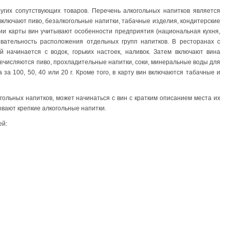
ругих сопутствующих товаров. Перечень алкогольных напитков является
 включают пиво, безалкогольные напитки, табачные изделия, кондитерские
нии карты вин учитывают особенности предприятия (национальная кухня,
вательность расположения отдельных групп напитков. В ресторанах с
й начинается с водок, горьких настоек, наливок. Затем включают вина
речисляются пиво, прохладительные напитки, соки, минеральные воды для
 за 100, 50, 40 или 20 г. Кроме того, в карту вин включаются табачные и
гольных напитков, может начинаться с вин с кратким описанием места их
ывают крепкие алкогольные напитки.
ей: