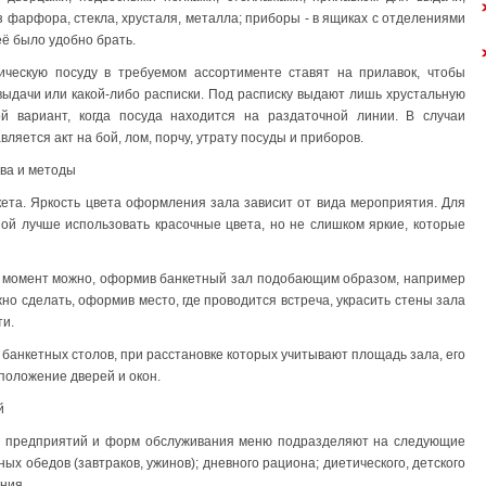
 фарфора, стекла, хрусталя, металла; приборы - в ящиках с отделениями
 её было удобно брать.
ческую посуду в требуемом ассортименте ставят на прилавок, чтобы
ыдачи или какой-либо расписки. Под расписку выдают лишь хрустальную
й вариант, когда посуда находится на раздаточной линии. В случаи
ляется акт на бой, лом, порчу, утрату посуды и приборов.
тва и методы
ета. Яркость цвета оформления зала зависит от вида мероприятия. Для
ой лучше использовать красочные цвета, но не слишком яркие, которые
 момент можно, оформив банкетный зал подобающим образом, например
о сделать, оформив место, где проводится встреча, украсить стены зала
ти.
банкетных столов, при расстановке которых учитывают площадь зала, его
положение дверей и окон.
й
па предприятий и форм обслуживания меню подразделяют на следующие
х обедов (завтраков, ужинов); дневного рациона; диетического, детского
ния.