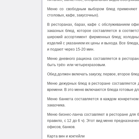
Меню со свободным выбором блюд применяют в
столовых, кафе, закусочных).
В ресторанах, барах, кафе с обслуживанием оф
заказных блюд, которое составляется в соответ
широкий ассортимент фирменных блюд; холодных 
изделий с указанием их цены и выхода. Все блюд
и подают через 15-20 мин.
Меню дневного рациона составляется в ресторана
быть трёх- или четырехразовым.
Обед должен включать закуску, первое, второе блю
Меню дежурных блюд в ресторане составляется д
времени. В это меню включаются блюда готовые дл
Меню банкета составляется в каждом конкретном 
заказчика.
Меню бизнес-ланча составляют в ресторане для б
правило, с 12 до 6 ч). Этот вид меню предназнач
офисов, банков.
Карта вин и коктейли