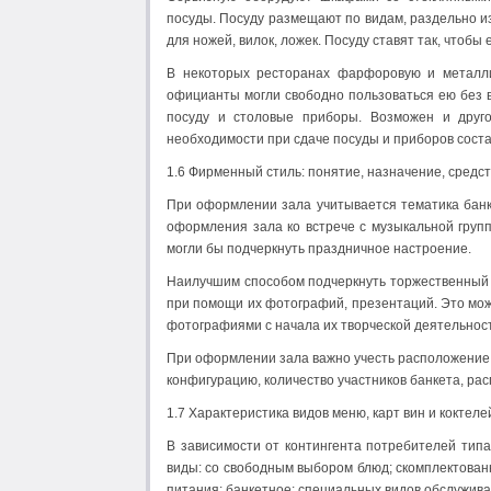
посуды. Посуду размещают по видам, раздельно из
для ножей, вилок, ложек. Посуду ставят так, чтобы
В некоторых ресторанах фарфоровую и металли
официанты могли свободно пользоваться ею без в
посуду и столовые приборы. Возможен и друго
необходимости при сдаче посуды и приборов состав
1.6 Фирменный стиль: понятие, назначение, средс
При оформлении зала учитывается тематика банк
оформления зала ко встрече с музыкальной групп
могли бы подчеркнуть праздничное настроение.
Наилучшим способом подчеркнуть торжественный
при помощи их фотографий, презентаций. Это можн
фотографиями с начала их творческой деятельнос
При оформлении зала важно учесть расположение 
конфигурацию, количество участников банкета, рас
1.7 Характеристика видов меню, карт вин и коктеле
В зависимости от контингента потребителей ти
виды: со свободным выбором блюд; скомплектованны
питания; банкетное; специальных видов обслужива