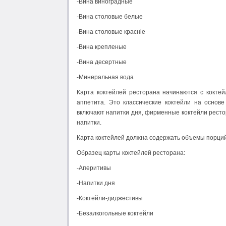
-Вина виноградные
-Вина столовые белые
-Вина столовые красніе
-Вина крепленые
-Вина десертные
-Минеральная вода
Карта коктейлей ресторана начинаются с кокте
аппетита. Это классические коктейли на основе
включают напитки дня, фирменные коктейли рест
напитки.
Карта коктейлей должна содержать объемы порций
Образец карты коктейлей ресторана:
-Аперитивы
-Нaпитки дня
-Коктейли-диджестивы
-Безалкогольные коктейли