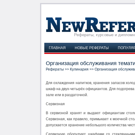
ГЛАВНАЯ
НОВЫЕ РЕФЕРАТЫ
ПОПУЛЯ
Организация обслуживания темати
Рефераты
>>
Кулинария
>> Организация обслужива
Для охлаждения напитков, хранения запасов холо
шкаф на двух-четырёх официантов. Для подогрева 
зале или в раздаточной.
Сервизная
В сервизной хранят и выдают официантам столо
Сервизная, как правило, примыкает к моечной ст
допускается хранение небольшого количества чист
Сервизную оборудуют шкафами со стеклянными 