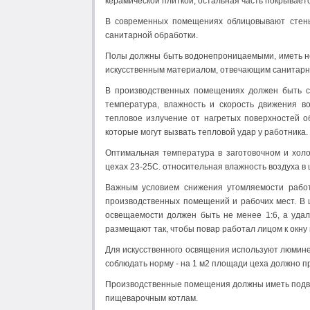
керамической плиткой, остальная часть покрываетс
В современных помещениях облицовывают стены 
санитарной обработки.
Полы должны быть водонепроницаемыми, иметь неб
искусственным материалом, отвечающим санитарн
В производственных помещениях должен быть с
температура, влажность и скорость движения во
тепловое излучение от нагретых поверхностей о
которые могут вызвать тепловой удар у работника.
Оптимальная температура в заготовочном и холо
цехах 23-25С. относительная влажность воздуха в 
Важным условием снижения утомляемости работ
производственных помещений и рабочих мест. В
освещаемости должен быть не менее 1:6, а удал
размещают так, чтобы повар работал лицом к окну 
Для искусственного освящения используют люмин
соблюдать норму - на 1 м2 площади цеха должно пр
Производственные помещения должны иметь подвод
пищеварочным котлам.