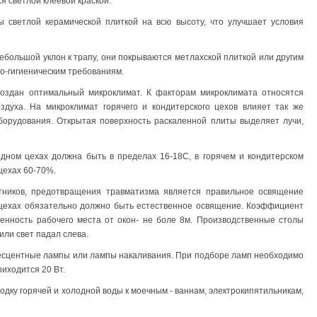
я светлой клеевой краской.
светлой керамической плиткой на всю высоту, что улучшает условия
ольшой уклон к трапу, они покрываются метлахской плиткой или другим
о-гигиеническим требованиям.
оздан оптимальный микроклимат. К факторам микроклимата относятся
здуха. На микроклимат горячего и кондитерского цехов влияет так же
борудования. Открытая поверхность раскаленной плиты выделяет лучи,
дном цехах должна быть в пределах 16-18С, в горячем и кондитерском
цехах 60-70%.
ников, предотвращения травматизма является правильное освящение
 цехах обязательно должно быть естественное освящение. Коэффициент
енность рабочего места от окон- не боле 8м. Производственные столы
или свет падал слева.
есцентные лампы или лампы накаливания. При подборе ламп необходимо
иходится 20 Вт.
ку горячей и холодной воды к моечным - ваннам, электрокипятильникам,