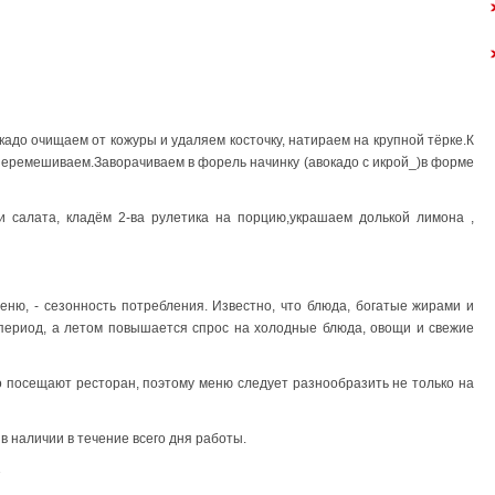
адо очищаем от кожуры и удаляем косточку, натираем на крупной тёрке.К
 перемешиваем.Заворачиваем в форель начинку (авокадо с икрой_)в форме
 салата, кладём 2-ва рулетика на порцию,украшаем долькой лимона ,
ню, - сезонность потребления. Известно, что блюда, богатые жирами и
период, а летом повышается спрос на холодные блюда, овощи и свежие
 посещают ресторан, поэтому меню следует разнообразить не только на
в наличии в течение всего дня работы.
»