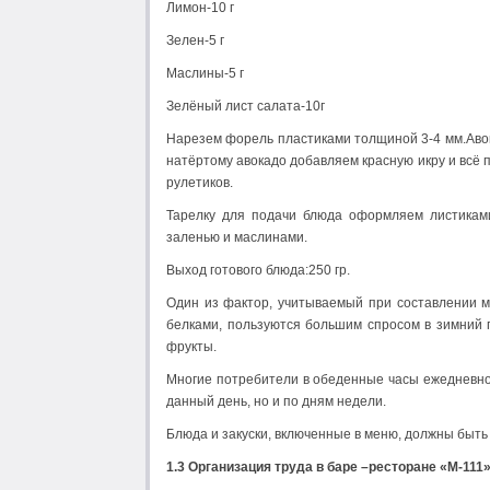
Лимон-10 г
Зелен-5 г
Маслины-5 г
Зелёный лист салата-10г
Нарезем форель пластиками толщиной 3-4 мм.Авок
натёртому авокадо добавляем красную икру и всё
рулетиков.
Тарелку для подачи блюда оформляем листиками
заленью и маслинами.
Выход готового блюда:250 гр.
Один из фактор, учитываемый при составлении ме
белками, пользуются большим спросом в зимний 
фрукты.
Многие потребители в обеденные часы ежедневно
данный день, но и по дням недели.
Блюда и закуски, включенные в меню, должны быть 
1.3 Организация труда в баре –ресторане «М-111