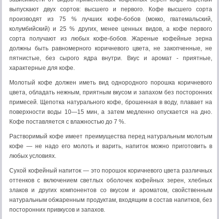
выпускают двух сортов: высшего и первого. Кофе высшего сорта
производят из 75 % лучших кофе-бобов (мокко, гватемальский,
колумбийский) и 25 % других, менее ценных видов, а кофе первого
сорта получают из любых кофе-бобов. Жареные кофейные зерна
должны быть равномерного коричневого цвета, не закопченные, не
пятнистые, без сырого ядра внутри. Вкус и аромат - приятные,
характерные для кофе.
Молотый кофе должен иметь вид однородного порошка коричневого
цвета, обладать нежным, приятным вкусом и запахом без посторонних
примесей. Щепотка натурального кофе, брошенная в воду, плавает на
поверхности воды 10—15 мин, а затем медленно опускается на дно.
Кофе поставляется с влажностью до 7 %.
Растворимый кофе имеет преимущества перед натуральным молотым
кофе — не надо его молоть и варить, напиток можно приготовить в
любых условиях.
Сухой кофейный напиток — это порошок коричневого цвета различных
оттенков с включением светлых оболочек кофейных зерен, хлебных
злаков и других компонентов со вкусом и ароматом, свойственным
натуральным обжаренным продуктам, входящим в состав напитков, без
посторонних привкусов и запахов.