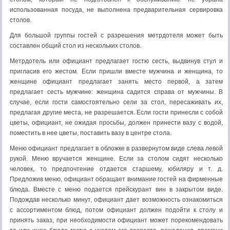
использованная посуда, не выполнена предварительная сервировка
столов.
Для большой группы гостей с разрешения метрдотеля может быть
составлен общий стол из нескольких столов.
Метрдотель или официант предлагает гостю сесть, выдвинув стул и
пригласив его жестом. Если пришли вместе мужчина и женщина, то
женщине официант предлагает занять место первой, а затем
предлагает сесть мужчине: женщина садится справа от мужчины. В
случае, если гости самостоятельно сели за стол, пересаживать их,
предлагая другие места, не разрешается. Если гости принесли с собой
цветы, официант, не ожидая просьбы, должен принести вазу с водой,
поместить в нее цветы, поставить вазу в центре стола.
Меню официант предлагает в обложке в развернутом виде слева левой
рукой. Меню вручается женщине. Если за столом сидят несколько
человек, то предпочтение отдается старшему, юбиляру и т. д.
Предложив меню, официант обращает внимание гостей на фирменные
блюда. Вместе с меню подается прейскурант вин в закрытом виде.
Подождав несколько минут, официант дает возможность ознакомиться
с ассортиментом блюд, потом официант должен подойти к столу и
принять заказ, при необходимости официант может порекомендовать