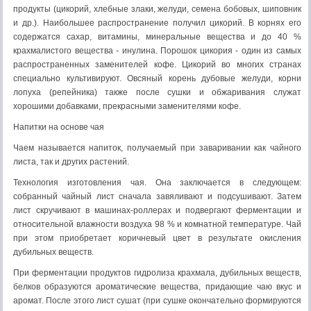
продукты (цикорий, хлебные злаки, желуди, семена бобовых, шиповник
и др.). Наибольшее распространение получил цикорий. В корнях его
содержатся сахар, витамины, минеральные вещества и до 40 %
крахмалистого вещества - инулина. Порошок цикория - один из самых
распространенных заменителей кофе. Цикорий во многих странах
специально культивируют. Овсяный корень дубовые желуди, корни
лопуха (репейника) также после сушки и обжаривания служат
хорошими добавками, прекрасными заменителями кофе.
Напитки на основе чая
Чаем называется напиток, получаемый при заваривании как чайного
листа, так и других растений.
Технология изготовления чая. Она заключается в следующем:
собранный чайный лист сначала завяливают и подсушивают. Затем
лист скручивают в машинах-роллерах и подвергают ферментации и
относительной влажности воздуха 98 % и комнатной температуре. Чай
при этом приобретает коричневый цвет в результате окисления
дубильных веществ.
При ферментации продуктов гидролиза крахмала, дубильных веществ,
белков образуются ароматические вещества, придающие чаю вкус и
аромат. После этого лист сушат (при сушке окончательно формируются