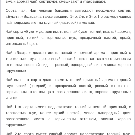
вкус и аромат чая), сортируют, смешивают и упаковывают.
Сорта чая. Чай черный байховый выпускают нескольких сортов:
«Букет», «Экстра», а также высшего, 1-го, 2-го и 3-го. По размеру чаинок
чай подразделяют на крупный (листовой) и мелкий.
Чай сорта «Букет» должен иметь полный букет, тонкий, нежный аромат,
приятный, тонкий с терпкостью вкус, прозрачный настой, яркий,
интенсивный цвет.
Чай «Экстра» должен иметь тонкий и нежный аромат, приятный с
терпкостью вкус; прозрачный настой, цвет со светло-коричневым
оттенком; внешний вид — ровный, однородный лист чаинки хорошо
скрученные.
Чай высшего сорта должен иметь тонкий приятный аромат терпкий
вкус, яркий (средний) и прозрачный настой, ровный со светло-
коричневым оттенком цвет разваренного листа, хорошо скрученные
чаинки.
Чай 1-го сорта имеет недостаточно тонкий и нежный приятный, с
терпкостью вкус, менее яркий настой, менее однородный цвет
разваренного листа с коричневым оттенком, чаинки хорошо
скрученные.
Чай 2-го сорта имеет слабый аромат, недостаточно терпкий вкус,