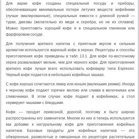
Для варки кофе созданы специальная посуда и приборы,
обеспечивающие минимальные потери летучих веществ: кофейники
(лучше эмалированные), специальные емкости с длинной ручкой —
турки, джезвы (желательно из меди и серебра, но не из сплавов).
Можно приготовить хороший кофе и в специальном глиняном или
фарфоровом сосуде.
Для получения крепкого напитка с приятным вкусом и сильным
ароматом используется жареный кофе в зернах. Рецептуры и способы
приготовления кофе приведены в табл. 13.1. Для кофе по-восточному
зерна размалывают мельче, чем для черного кофе. Для приготовления
крепкого кофе лучше всего использовать кофеварку типа Espresso.
Черный кофе подается в небольших кофейных чашках.
С кофе хорошо сочетаются ликер или коньяк (маленькие рюмки). Иногда
к черному кофе подают горячее молоко или сливки в молочниках или
сливочниках. В этом случае кофе подают в кофейниках, а стол
сервируют чашками с блюдцами.
Кофе — продукт привозной, дорогой, поэтому в быту широко
распространены его заменители. Многие из них и теперь используются
как добавки к натуральному кофе для приготовления кофейных
напитков. Базовые продукты для кофейных напитков — это
обжаренные, размолотые и смешанные по рецептуре растительные