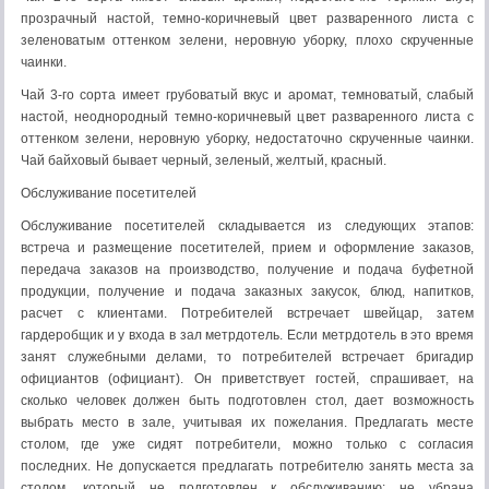
прозрачный настой, темно-коричневый цвет разваренного листа с
зеленоватым оттенком зелени, неровную уборку, плохо скрученные
чаинки.
Чай 3-го сорта имеет грубоватый вкус и аромат, темноватый, слабый
настой, неоднородный темно-коричневый цвет разваренного листа с
оттенком зелени, неровную уборку, недостаточно скрученные чаинки.
Чай байховый бывает черный, зеленый, желтый, красный.
Обслуживание посетителей
Обслуживание посетителей складывается из следующих этапов:
встреча и размещение посетителей, прием и оформление заказов,
передача заказов на производство, получение и подача буфетной
продукции, получение и подача заказных закусок, блюд, напитков,
расчет с клиентами. Потребителей встречает швейцар, затем
гардеробщик и у входа в зал метрдотель. Если метрдотель в это время
занят служебными делами, то потребителей встречает бригадир
официантов (официант). Он приветствует гостей, спрашивает, на
сколько человек должен быть подготовлен стол, дает возможность
выбрать место в зале, учитывая их пожелания. Предлагать месте
столом, где уже сидят потребители, можно только с согласия
последних. Не допускается предлагать потребителю занять места за
столом, который не подготовлен к обслуживанию: не убрана