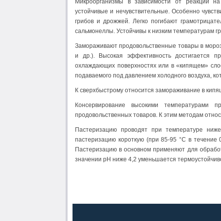
Микроорганизмы в зависимости от реакции на
устойчивые и нечувствительные. Особенно чувст
грибов и дрожжей. Легко погибают грамотрицат
сальмонеллы. Устойчивы к низким температурам 
Замораживают продовольственные товары в морози
и др.). Высокая эффективность достигается 
охлаждающих поверхностях или в «кипящем» сло
подаваемого под давлением холодного воздуха, ко
К сверхбыстрому относится замораживание в кипящ
Консервирование высокими температурами п
продовольственных товаров. К этим методам относя
Пастеризацию проводят при температуре ниже
пастеризацию короткую (при 85-95 °С в течение 
Пастеризацию в основном применяют для обработк
значении рН ниже 4,2 уменьшается термоустойчив