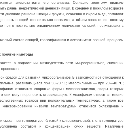
жаются энергозатраты его организма. Согласно золотому правилу
ыть равны энергетической ценности пищи. В среднем и пожилом возрасте
ти дневного рациона Овощи и фрукты, особенно в сыром виде, помогают
ценность овощей сравнительно невелика, а объем значителен, поэтому
же при относительно ограниченном количестве калорий, поступающих с
ический состав овощей, классификацию и ассортимент овощей, процессы
 понятие и методы
чается в подавлении жизнедеятельности микроорганизмов, снижении
 процессов.
й средой для развития микроорганизмов. В зависимости от отношения к
фильные, развивающиеся при 50-70 °С; мезофильные — при 20—40 °С;
мофилам относятся споровые формы микроорганизмов, споры которых
его они могут переносить стерилизацию. К мезофилам относятся многие
вольственных товаров при положительных температурах, а также все
 консервированию низкими температурами относится охлаждение и
сырья при температуре, близкой к криоскопической, т. е. к температуре
бусловлена составом и концентрацией сухих веществ. Различные