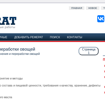
ГЛАВНАЯ
НОВОЕ
Т
РНЫЕ
ДОБАВИТЬ РЕФЕРАТ
ПОИСК
КОНТАКТЫ
реработки овощей
Страница
1
анения и переработки овощей
П
понятие и методы
о состава и пищевой ценности, требования к качеству, хранение, дефекты
ого масла