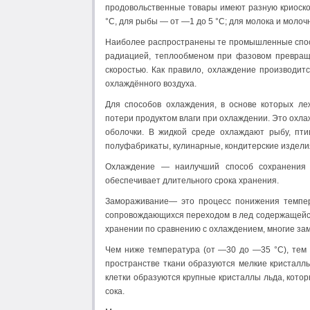
продовольственные товары имеют разную криоскоп
°С, для рыбы — от —1 до 5 °С; для молока и молочн
Наиболее распространены те промышленные спос
радиацией, теплообменом при фазовом превращ
скоростью. Как правило, охлаждение производит
охлаждённого воздуха.
Для способов охлаждения, в основе которых ле
потери продуктом влаги при охлаждении. Это охла
оболочки. В жидкой среде охлаждают рыбу, пти
полуфабрикаты, кулинарные, кондитерские изделия
Охлаждение — наилучший способ сохранения п
обеспечивает длительного срока хранения.
Замораживание— это процесс понижения темпера
сопровождающихся переходом в лед содержащейся
хранении по сравнению с охлаждением, многие зам
Чем ниже температура (от —30 до —35 °С), тем 
пространстве ткани образуются мелкие кристалл
клетки образуются крупные кристаллы льда, кото
сока.