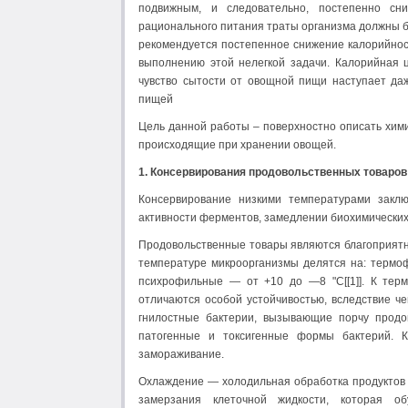
подвижным, и следовательно, постепенно сни
рационального питания траты организма должны б
рекомендуется постепенное снижение калорийнос
выполнению этой нелегкой задачи. Калорийная 
чувство сытости от овощной пищи наступает да
пищей
Цель данной работы – поверхностно описать хим
происходящие при хранении овощей.
1.
Консервирования продовольственных товаров:
Консервирование низкими температурами заклю
активности ферментов, замедлении биохимических
Продовольственные товары являются благоприятно
температуре микроорганизмы делятся на: термо
психрофильные — от +10 до —8 "С[[1]]. К тер
отличаются особой устойчивостью, вследствие ч
гнилостные бактерии, вызывающие порчу продо
патогенные и токсигенные формы бактерий. К
замораживание.
Охлаждение — холодильная обработка продуктов и 
замерзания клеточной жидкости, которая о