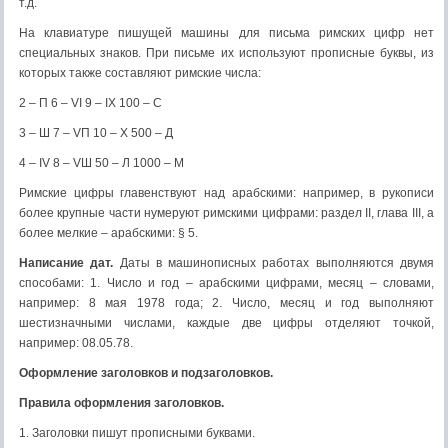
т.д.
На клавиатуре пишущей машины для письма римских цифр нет
специальных знаков. При письме их используют прописные буквы, из
которых также составляют римские числа:
2 – П 6 – VI 9 – IX 100 – C
3 – Ш 7 – VП 10 – X 500 – Д
4 – IV 8 – VШ 50 – Л 1000 – М
Римские цифры главенствуют над арабскими: например, в рукописи
более крупные части нумеруют римскими цифрами: раздел II, глава III, а
более мелкие – арабскими: § 5.
Написание дат.
Даты в машинописных работах выполняются двумя
способами: 1. Число и год – арабскими цифрами, месяц – словами,
например: 8 мая 1978 года; 2. Число, месяц и год выполняют
шестизначными числами, каждые две цифры отделяют точкой,
например: 08.05.78.
Оформление заголовков и подзаголовков.
Правила оформления заголовков.
1. Заголовки пишут прописными буквами.