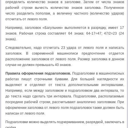
определить количество знаков в заголовке. Затем от числа знаков
рабочей строки вычесть количество знаков заголовка. Полученное
число разделить пополам, а величину частного (количество ударов)
отсчитать от левого поля.
Например, заголовок «Багульник» выполняется в разрядку, имеет 17
знаков. Рабочая строка составляет 64 знака: 64-17=47; 47/2=23 (24
знака).
Следовательно, надо отсчитать 23 удара от левого поля и написать
заголовок. В современной машинописи предпочтение отдается
расположению заголовков от левого поля. Размер заголовка в донном
случае не должен превышать 40 знаков.
Правила оформления подзаголовков.
Подзаголовки в машинописных
работах пишут строчными буквами. Для большей наглядности их
выделяют и отделяют от текста дополнительными интервалами.
Например, если между заголовком и подзаголовком два интервала, то
до текста надо сделать три интервала. Подзаголовки, располагаемые
посредине рабочей строки, рассчитывают аналогично заголовкам. При
оформлении заголовка от левого поля подзаголовок также должен быть
написан от левого поля.
Подзаголовки можно выделять подчеркиванием, разрядкой, заключать в
скобки.