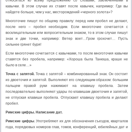
относиться ко всему предложению со словами, заключенными в
кавычки. В этом случае их ставят после кавычек, например: Где вы
найдете больше, чем у нас, месторождений «черного золота»?
Многоточие пишут по общему правилу: перед ним пробел не делают,
после него – пробел необходим. Если многоточие сочетается с
восклицательным или вопросительным знаком, то в этом случае пишут
знак и две точки, например: Ветер воет…Гром грохочет… Пусть
сильнее грянет буря!
Если многоточие сочетается с кавычками, то после многоточия кавычки
ставятся без пробела, например: «Хороша была Танюша, краше не
было в селе…»
Точка с запятой.
Точка с запятой – комбинированный знак. Он состоит
из двоеточия и запятой. Выполняют его следующим образом: большим
пальцем правой руки нажимают на клавишу пробела. Затем
последовательно выполняют удары по клавишам двоеточия и запятой,
не отпуская клавиши пробела. Отпускают клавишу пробела и делают
пробел.
Римские цифры. Написание дат.
Римские цифры
. Употребляют их для обозначения съездов, кварталов
года, порядковых номеров глав, томов, конференций, юбилейных дат и