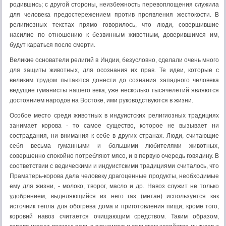
родившись; с другой стороны, неизбежность перевоплощения служила
для человека предостережением против проявления жестокости. В
религиозных текстах прямо говорилось, что люди, совершившие
насилие по отношению к безвинным животным, доверившимся им,
будут караться после смерти.
Великие основатели религий в Индии, безусловно, сделали очень много
для защиты животных, для осознания их прав. Те идеи, которые с
великим трудом пытаются донести до сознания западного человека
ведущие гуманисты нашего века, уже несколько тысячелетий являются
достоянием народов на Востоке, ими руководствуются в жизни.
Особое место среди животных в индуистских религиозных традициях
занимает корова - то самое существо, которое не вызывает ни
сострадания, ни внимания к себе в других странах. Люди, считающие
себя весьма гуманными и большими любителями животных,
совершенно спокойно потребляют мясо, и в первую очередь говядину. В
соответствии с ведическими и индуистскими традициями считалось, что
Праматерь-корова дала человеку драгоценные продукты, необходимые
ему для жизни, - молоко, творог, масло и др. Навоз служит не только
удобрением, выделяющийся из него газ (метан) используется как
источник тепла для обогрева дома и приготовления пищи; кроме того,
коровий навоз считается очищающим средством. Таким образом,