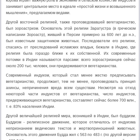
корова играет важную роль в экономике и сельском хозяйстве индусов и
занимает центральное место в идеале «простой жизни и возвышенного
мышления», предлагаемом ведами.
Другой восточной религией, также проповедовавшей вегетарианство,
был зороастризм. Основатель этой религии Заратустра (в греческом
написании Зороастр), живший в Персии примерно за 600 лет до н.э.,
был известным защитником животных. Последователи его религии,
спасаясь от преследований исламских владык, бежали в Индию, где
религия была гораздо ближе к их собственной. Их современные
потомки в Индии называются парсами: всего зороастрианцев сейчас
около 200 тыс. человек, они придерживаются вегетарианства.
Современный индуизм, который стал менее жестко предписывать
вегетарианство, продолжает, тем не менее, проповедовать принцип
ахинсы, непричинения вреда всем существам. Несмотря на отход
некоторой части индуистов от вегетарианства, число индуистов,
придерживающихся вегетарианства, составляет сейчас более 700 млн.,
т. е. 83% населения Индии.
Другой величайшей религией мира, возникшей в Индии, был буддизм.
Буддизм - религиозное движение, которое отличалось от индуизма
непризнанием ведических текстов и жертвоприношений животных.
Основатель этого движения Будда жил с 563 по 483 г. (по другой версии