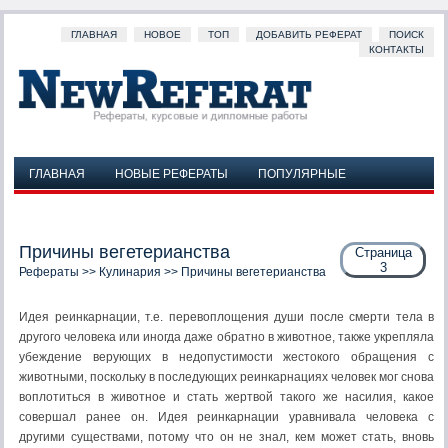
ГЛАВНАЯ
НОВОЕ
ТОП
ДОБАВИТЬ РЕФЕРАТ
ПОИСК
КОНТАКТЫ
ГЛАВНАЯ
НОВЫЕ РЕФЕРАТЫ
ПОПУЛЯРНЫЕ
ДОБАВИТЬ РЕФЕРАТ
ПОИСК
КОНТАКТЫ
Причины вегетерианства
Страница
3
Рефераты
>>
Кулинария
>> Причины вегетерианства
Идея реинкарнации, т.е. перевоплощения души после смерти тела в
другого человека или иногда даже обратно в животное, также укрепляла
убеждение верующих в недопустимости жестокого обращения с
животными, поскольку в последующих реинкарнациях человек мог снова
воплотиться в животное и стать жертвой такого же насилия, какое
совершал ранее он. Идея реинкарнации уравнивала человека с
другими существами, потому что он не знал, кем может стать, вновь