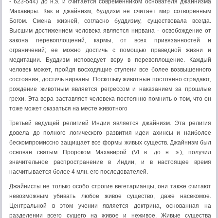
- 623-544) до н.э. и считается современником основателя джайнизма
Махавиры. Как и джайнизм, буддизм не считает мир сотворенным
Богом. Смена жизней, согласно буддизму, существовала всегда.
Высшим достижением человека является нирвана - освобождение от
закона перевоплощений, кармы, от всех привязанностей и
ограничений; ее можно достичь с помощью праведной жизни и
медитации. Буддизм исповедует веру в перевоплощение. Каждый
человек может, пройдя восходящие ступени все более возвышенного
состояния, достичь нирваны. Поскольку животные постоянно страдают,
рождение животным является регрессом и наказанием за прошлые
грехи. Эта вера заставляет человека постоянно помнить о том, что он
тоже может оказаться на месте животного
Третьей ведущей религией Индии является джайнизм. Эта религия
довела до полного логического развития идеи ахинсы и наиболее
бескомпромиссно защищает все формы живых существ. Джайнизм был
основан святым Пророком Махавирой (VI в. до н. э.), получил
значительное распространение в Индии, и в настоящее время
насчитывается более 4 млн. его последователей.
Джайнисты не только особо строгие вегетарианцы, они также считают
невозможным убивать любое живое существо, даже насекомое.
Центральной в этом учении является доктрина, основанная на
разделении всего сущего на живое и неживое. Живые существа