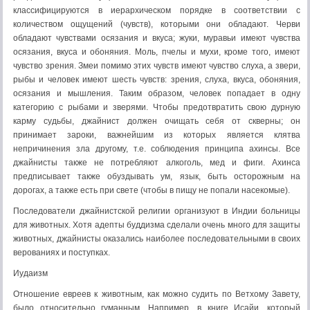
классифицируются в иерархическом порядке в соответствии с
количеством ощущений (чувств), которыми они обладают. Черви
обладают чувствами осязания и вкуса; жуки, муравьи имеют чувства
осязания, вкуса и обоняния. Моль, пчелы и мухи, кроме того, имеют
чувство зрения. Змеи помимо этих чувств имеют чувство слуха, а звери,
рыбы и человек имеют шесть чувств: зрения, слуха, вкуса, обоняния,
осязания и мышления. Таким образом, человек попадает в одну
категорию с рыбами и зверями. Чтобы предотвратить свою дурную
карму судьбы, джайнист должен очищать себя от скверны; он
принимает зароки, важнейшим из которых является клятва
непричинения зла другому, т.е. соблюдения принципа ахинсы. Все
джайнисты также не потребляют алкоголь, мед и фиги. Ахинса
предписывает также обуздывать ум, язык, быть осторожным на
дорогах, а также есть при свете (чтобы в пищу не попали насекомые).
Последователи джайнистской религии организуют в Индии больницы
для животных. Хотя адепты буддизма сделали очень много для защиты
животных, джайнисты оказались наиболее последовательными в своих
верованиях и поступках.
Иудаизм
Отношение евреев к животным, как можно судить по Ветхому Завету,
было относительно гуманным. Например, в книге Исайи, который