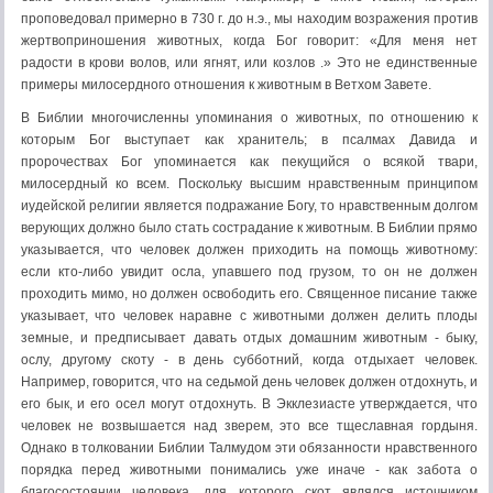
проповедовал примерно в 730 г. до н.э., мы находим возражения против
жертвоприношения животных, когда Бог говорит: «Для меня нет
радости в крови волов, или ягнят, или козлов .» Это не единственные
примеры милосердного отношения к животным в Ветхом Завете.
В Библии многочисленны упоминания о животных, по отношению к
которым Бог выступает как хранитель; в псалмах Давида и
пророчествах Бог упоминается как пекущийся о всякой твари,
милосердный ко всем. Поскольку высшим нравственным принципом
иудейской религии является подражание Богу, то нравственным долгом
верующих должно было стать сострадание к животным. В Библии прямо
указывается, что человек должен приходить на помощь животному:
если кто-либо увидит осла, упавшего под грузом, то он не должен
проходить мимо, но должен освободить его. Священное писание также
указывает, что человек наравне с животными должен делить плоды
земные, и предписывает давать отдых домашним животным - быку,
ослу, другому скоту - в день субботний, когда отдыхает человек.
Например, говорится, что на седьмой день человек должен отдохнуть, и
его бык, и его осел могут отдохнуть. В Экклезиасте утверждается, что
человек не возвышается над зверем, это все тщеславная гордыня.
Однако в толковании Библии Талмудом эти обязанности нравственного
порядка перед животными понимались уже иначе - как забота о
благосостоянии человека, для которого скот являлся источником